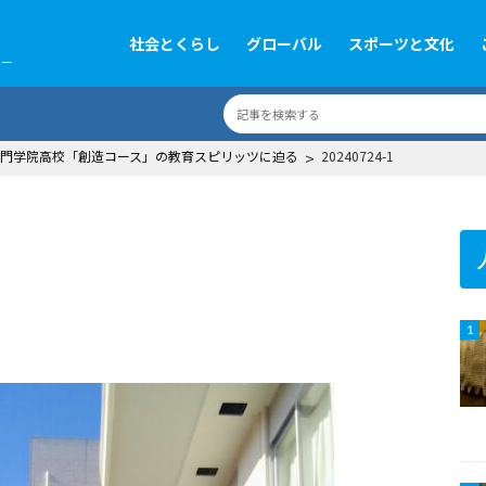
社会とくらし
グローバル
スポーツと文化
ツー
門学院高校「創造コース」の教育スピリッツに迫る
>
20240724-1
1