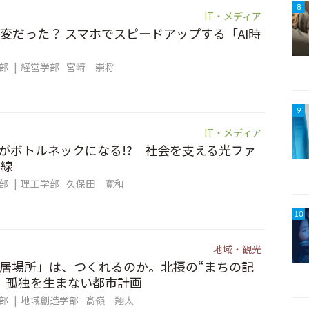
8
IT・メディア
変だった？ スマホでスピードアップする「AI時
集部
経営学部
宮﨑 崇将
9
IT・メディア
信”がボトルネックになる!? 社会を支える光ファ
線
集部
理工学部
久保田 寛和
10
地域・観光
居場所」は、つくれるのか。北摂の“まちの記
、孤独を生まない都市計画
集部
地域創造学部
髙嶺 翔太