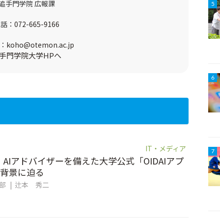
追手門学院 広報課
5
電話：
072-665-9166
：
koho@otemon.ac.jp
手門学院大学HPへ
6
IT・メディア
7
。AIアドバイザーを備えた大学公式「OIDAIアプ
背景に迫る
集部
辻本 秀二