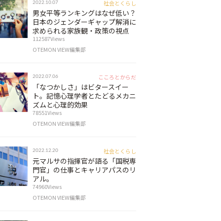
社会とくらし
2022.10.07
男女平等ランキングはなぜ低い？
日本のジェンダーギャップ解消に
求められる家族観・政策の視点
112587Views
OTEMON VIEW編集部
こころとからだ
2022.07.06
「なつかしさ」はビタースイー
ト。記憶心理学者とたどるメカニ
ズムと心理的効果
78551Views
OTEMON VIEW編集部
社会とくらし
2022.12.20
元マルサの指揮官が語る「国税専
門官」の仕事とキャリアパスのリ
アル。
74960Views
OTEMON VIEW編集部