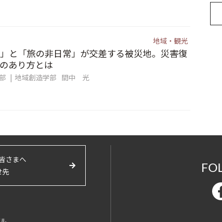
地域・観光
」と「旅の非日常」が交差する被災地。災害復
のあり方とは
集部
地域創造学部
間中 光
皆さまへ
FO
せ先
バル