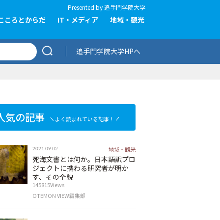
Presented by
追手門学院大学
こころとからだ
IT・メディア
地域・観光
追手門学院大学HPへ
人気の記事
よく読まれている記事！
地域・観光
2021.09.02
死海文書とは何か。日本語訳プロ
ジェクトに携わる研究者が明か
す、その全貌
145815Views
OTEMON VIEW編集部