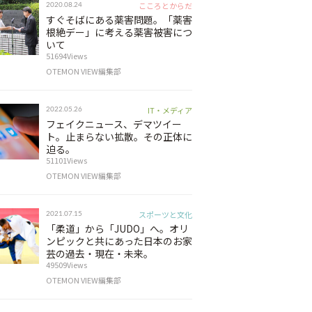
こころとからだ
2020.08.24
すぐそばにある薬害問題。「薬害
根絶デー」に考える薬害被害につ
いて
51694Views
OTEMON VIEW編集部
IT・メディア
2022.05.26
フェイクニュース、デマツイー
ト。止まらない拡散。その正体に
迫る。
51101Views
OTEMON VIEW編集部
スポーツと文化
2021.07.15
「柔道」から「JUDO」へ。オリ
ンピックと共にあった日本のお家
芸の過去・現在・未来。
49509Views
OTEMON VIEW編集部