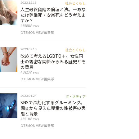
社会とくらし
2023.12.19
人生最終段階の倫理と法。―あな
たは尊厳死・安楽死をどう考えま
すか？
46588Views
OTEMON VIEW編集部
社会とくらし
2023.07.10
改めて考えるLGBTQ＋。女性同
士の親密な関係からみる歴史とそ
の背景
45823Views
OTEMON VIEW編集部
IT・メディア
2023.01.24
SNSで深刻化するグルーミング。
調査から見えた児童の性被害の実
態と背景
45510Views
OTEMON VIEW編集部