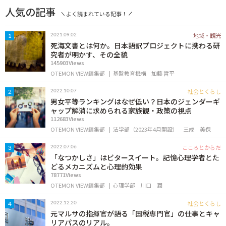
OTEMON VIEWについて
人気の記事
よく読まれている記事！
サイトポリシー
地域・観光
2021.09.02
1
死海文書とは何か。日本語訳プロジェクトに携わる研
究者が明かす、その全貌
145903Views
OTEMON VIEW編集部
基盤教育機構
加藤 哲平
社会とくらし
2022.10.07
2
男女平等ランキングはなぜ低い？日本のジェンダーギ
ャップ解消に求められる家族観・政策の視点
112683Views
OTEMON VIEW編集部
法学部（2023年4月開設）
三成 美保
FOLLOW US
こころとからだ
2022.07.06
3
「なつかしさ」はビタースイート。記憶心理学者とた
どるメカニズムと心理的効果
78771Views
OTEMON VIEW編集部
心理学部
川口 潤
社会とくらし
2022.12.20
4
元マルサの指揮官が語る「国税専門官」の仕事とキャ
リアパスのリアル。