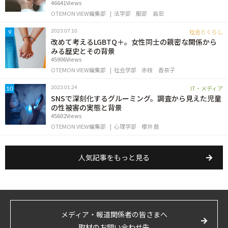
46641Views
OTEMON VIEW編集部
法学部
服部 高宏
社会とくらし
2023.07.10
9
改めて考えるLGBTQ＋。女性同士の親密な関係から
みる歴史とその背景
45906Views
OTEMON VIEW編集部
社会学部
赤枝 香奈子
IT・メディア
2023.01.24
10
SNSで深刻化するグルーミング。調査から見えた児童
の性被害の実態と背景
45602Views
OTEMON VIEW編集部
心理学部
櫻井 鼓
人気記事をもっと見る
メディア・報道関係者の皆さまへ
取材のお問い合わせ先