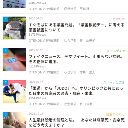
75062Views
OTEMON VIEW編集部
経営学部
百嶋 計
こころとからだ
2020.08.24
5
すぐそばにある薬害問題。「薬害根絶デー」に考える
薬害被害について
51714Views
OTEMON VIEW編集部
社会学部
蘭 由岐子
IT・メディア
2022.05.26
6
フェイクニュース、デマツイート。止まらない拡散。
その正体に迫る。
51161Views
OTEMON VIEW編集部
心理学部
増井 啓太
スポーツと文化
2021.07.15
7
「柔道」から「JUDO」へ。オリンピックと共にあっ
た日本のお家芸の過去・現在・未来。
49541Views
OTEMON VIEW編集部
社会学部
有山 篤利
社会とくらし
2023.12.19
8
人生最終段階の倫理と法。―あなたは尊厳死・安楽死
をどう考えますか？