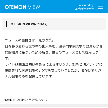
Presented by
追手門学院大学
OTEMON VIEWについて
ニュースの面白さは、見方次第。
社会とくらし
日々移り変わる世の中の出来事を、追手門学院大学の教員らが専
門的知見に基づいて読み解き、独自のニュースとして提示しま
グローバル
す。
サイトは開設当初は教員らによるオリジナル記事と他メディアに
スポーツと文化
掲載された関連記事の2つで構成していましたが、現在はオリジ
こころとからだ
ナル記事のみを配信しています。
IT・メディア
HOME
地域・観光
>
OTEMON VIEWについて