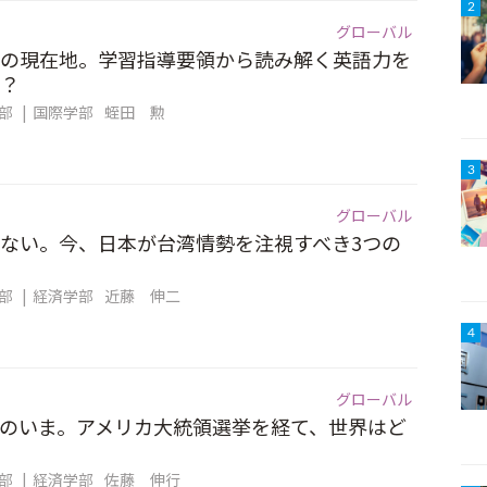
2
グローバル
の現在地。学習指導要領から読み解く英語力を
？
集部
国際学部
蛭田 勲
3
グローバル
ない。今、日本が台湾情勢を注視すべき3つの
集部
経済学部
近藤 伸二
4
グローバル
のいま。アメリカ大統領選挙を経て、世界はど
集部
経済学部
佐藤 伸行