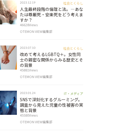
社会とくらし
2023.12.19
人生最終段階の倫理と法。―あな
たは尊厳死・安楽死をどう考えま
すか？
46628Views
OTEMON VIEW編集部
社会とくらし
2023.07.10
改めて考えるLGBTQ＋。女性同
士の親密な関係からみる歴史とそ
の背景
45881Views
OTEMON VIEW編集部
IT・メディア
2023.01.24
SNSで深刻化するグルーミング。
調査から見えた児童の性被害の実
態と背景
45580Views
OTEMON VIEW編集部