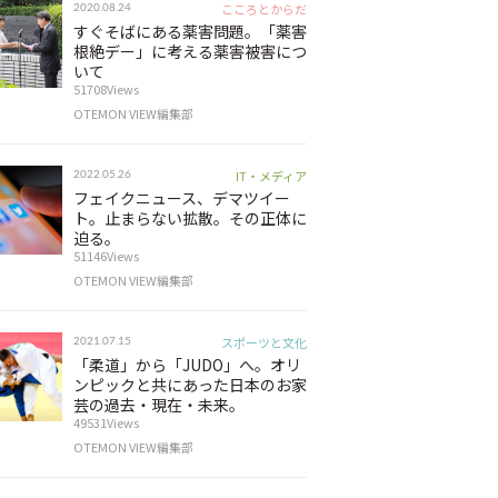
こころとからだ
2020.08.24
すぐそばにある薬害問題。「薬害
根絶デー」に考える薬害被害につ
いて
51708Views
OTEMON VIEW編集部
IT・メディア
2022.05.26
フェイクニュース、デマツイー
ト。止まらない拡散。その正体に
迫る。
51146Views
OTEMON VIEW編集部
スポーツと文化
2021.07.15
「柔道」から「JUDO」へ。オリ
ンピックと共にあった日本のお家
芸の過去・現在・未来。
49531Views
OTEMON VIEW編集部