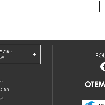
皆さまへ
FO
せ先
バル
とからだ
観光