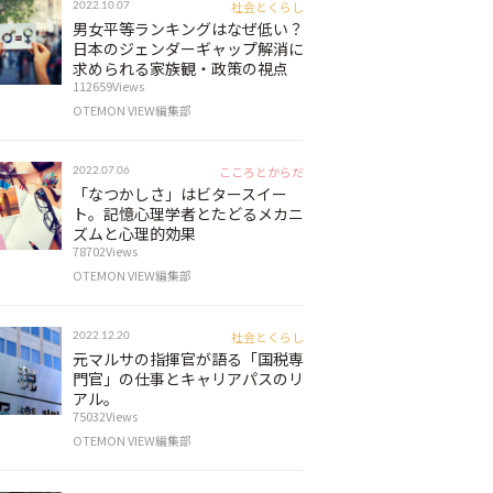
社会とくらし
2022.10.07
男女平等ランキングはなぜ低い？
日本のジェンダーギャップ解消に
求められる家族観・政策の視点
112659Views
OTEMON VIEW編集部
こころとからだ
2022.07.06
「なつかしさ」はビタースイー
ト。記憶心理学者とたどるメカニ
ズムと心理的効果
78702Views
OTEMON VIEW編集部
社会とくらし
2022.12.20
元マルサの指揮官が語る「国税専
門官」の仕事とキャリアパスのリ
アル。
75032Views
OTEMON VIEW編集部