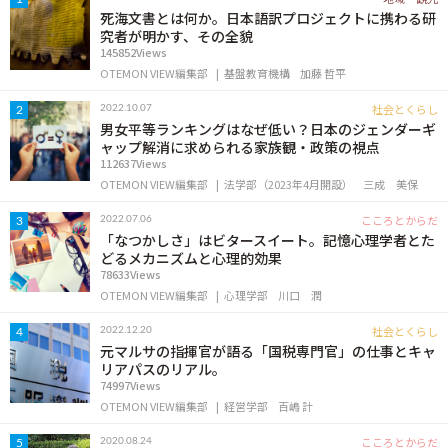
死海文書とは何か。日本語訳プロジェクトに携わる研
究者が明かす、その全貌
145852Views
OTEMON VIEW編集部
基盤教育機構
加藤 哲平
社会とくらし
2022.10.07
2
男女平等ランキングはなぜ低い？日本のジェンダーギ
ャップ解消に求められる家族観・政策の視点
112637Views
OTEMON VIEW編集部
法学部（2023年4月開設）
三成 美保
こころとからだ
2022.07.06
3
「なつかしさ」はビタースイート。記憶心理学者とた
どるメカニズムと心理的効果
78633Views
OTEMON VIEW編集部
心理学部
川口 潤
社会とくらし
2022.12.20
4
元マルサの指揮官が語る「国税専門官」の仕事とキャ
リアパスのリアル。
74997Views
OTEMON VIEW編集部
経営学部
百嶋 計
こころとからだ
2020.08.24
5