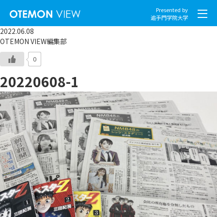
Presented by
追手門学院大学
2022.06.08
OTEMON VIEW編集部
0
20220608-1
社会とくらし
グローバル
スポーツと文化
こころとからだ
IT・メディア
地域・観光