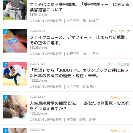
すぐそばにある薬害問題。「薬害根絶デー」に考える
薬害被害について
51704Views
OTEMON VIEW編集部
社会学部
蘭 由岐子
IT・メディア
2022.05.26
6
フェイクニュース、デマツイート。止まらない拡散。
その正体に迫る。
51128Views
OTEMON VIEW編集部
心理学部
増井 啓太
スポーツと文化
2021.07.15
7
「柔道」から「JUDO」へ。オリンピックと共にあっ
た日本のお家芸の過去・現在・未来。
49521Views
OTEMON VIEW編集部
社会学部
有山 篤利
社会とくらし
2023.12.19
8
人生最終段階の倫理と法。―あなたは尊厳死・安楽死
をどう考えますか？
46612Views
OTEMON VIEW編集部
法学部
服部 高宏
社会とくらし
2023.07.10
9