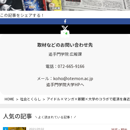
OTEMON VIEWについて
この記事をシェアする！
サイトポリシー
取材などのお問い合わせ先
追手門学院 広報課
電話：
072-665-9166
メール：
koho@otemon.ac.jp
FOLLOW US
追手門学院大学HPへ
HOME
>
社会とくらし
>
アイドル×マンガ×新聞×大学のコラボで経済を身近
人気の記事
よく読まれている記事！
地域・観光
2021.09.02
1