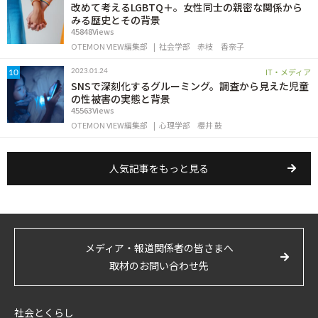
改めて考えるLGBTQ＋。女性同士の親密な関係から
みる歴史とその背景
45848Views
OTEMON VIEW編集部
社会学部
赤枝 香奈子
IT・メディア
2023.01.24
10
SNSで深刻化するグルーミング。調査から見えた児童
の性被害の実態と背景
45563Views
OTEMON VIEW編集部
心理学部
櫻井 鼓
人気記事をもっと見る
メディア・報道関係者の皆さまへ
取材のお問い合わせ先
社会とくらし