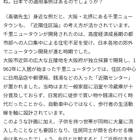
ね。日本での適用事例はあるのでしょうか？
（髙嶺先生）身近な例だと、大阪・北摂にある千里ニュー
タウンも、『近隣住区論』の考え方が活かされています。
千里ニュータウンが開発されたのは、高度経済成長期の都
市部への人口集中による住宅不足を受け、日本各地の郊外
でニュータウン開発が進む時期でした。

大阪市近郊の広大な丘陵地を大阪府が独立採算で開発し、1
962年に入居が始まった千里ニュータウンでは、住区の中心
に日用品店や郵便局、銭湯などの入った「近隣センター」
が置かれました。当時はまだ一般家庭に浴室や冷蔵庫が十
分普及しておらず、日常的に徒歩で買い物や銭湯に行く時
代だったことから、自動車中心ではなく、歩行者の生活動
線を軸に設計されています。

このような計画に加え、子供を持つ世帯が同時に大量に流
入したことなども要因となり、住民同士が顔を合わせる機
会は多かったでしょう。今日と比較すると「ご近所付き合