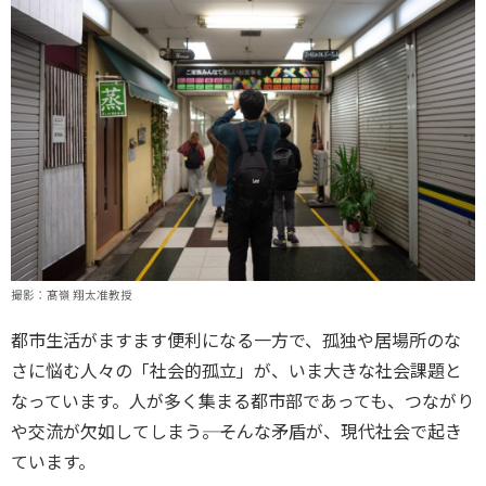
OTEMON VIEWについて
サイトポリシー
撮影：髙嶺 翔太准教授
FOLLOW US
都市生活がますます便利になる一方で、孤独や居場所のな
さに悩む人々の「社会的孤立」が、いま大きな社会課題と
なっています。人が多く集まる都市部であっても、つながり
や交流が欠如してしまう――。そんな矛盾が、現代社会で起き
ています。