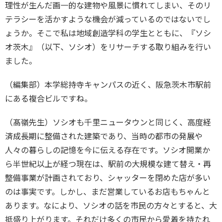
理性が生んだ画一的な建物や風景に慣れてしまい、そのリ
テラシーを活かすような機会が減っているのではないでし
ょうか。そこで私は地域創造学科の学生とともに、『ソシ
オ茨木』（以下、ソシオ）をリサーチする取り組みを行い
ました。
（編集部）本学総持寺キャンパスの近く、阪急茨木市駅前
にある複合ビルですね。
（髙嶺先生）ソシオも千里ニュータウンと同じく、高度経
済成長期に整備された建築であり、当時の都市の発展や
人々の暮らしの記憶を今に伝える存在です。ソシオ開業か
ら半世紀以上が経つ現在は、駅前の大規模な建て替え・再
整備事業が計画されており、シャッターを閉めた店が多い
のは事実です。しかし、まだ営業しているお店もちゃんと
あります。なにより、ソシオの話を市民の方々とすると、大
抵盛り上がります。それだけ多くの市民から愛着を持たれ