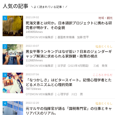
人気の記事
よく読まれている記事！
地域・観光
2021.09.02
1
死海文書とは何か。日本語訳プロジェクトに携わる研
究者が明かす、その全貌
145905Views
OTEMON VIEW編集部
基盤教育機構
加藤 哲平
社会とくらし
2022.10.07
2
男女平等ランキングはなぜ低い？日本のジェンダーギ
ャップ解消に求められる家族観・政策の視点
112683Views
OTEMON VIEW編集部
法学部（2023年4月開設）
三成 美保
こころとからだ
2022.07.06
3
「なつかしさ」はビタースイート。記憶心理学者とた
どるメカニズムと心理的効果
78771Views
OTEMON VIEW編集部
心理学部
川口 潤
社会とくらし
2022.12.20
4
元マルサの指揮官が語る「国税専門官」の仕事とキャ
リアパスのリアル。