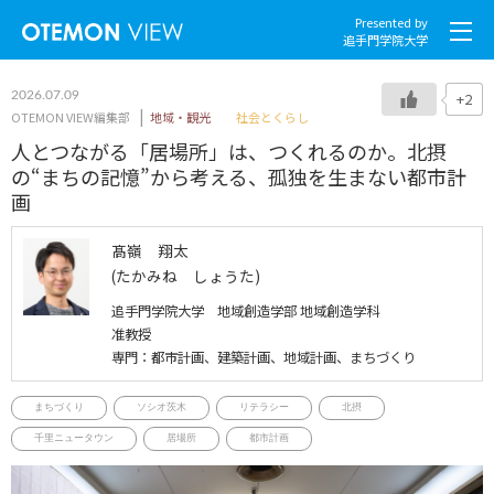
Presented by
追手門学院大学
2026.07.09
+2
OTEMON VIEW編集部
地域・観光
社会とくらし
人とつながる「居場所」は、つくれるのか。北摂
の“まちの記憶”から考える、孤独を生まない都市計
社会とくらし
画
グローバル
髙嶺 翔太
(たかみね しょうた)
スポーツと文化
追手門学院大学 地域創造学部 地域創造学科
准教授
こころとからだ
専門：都市計画、建築計画、地域計画、まちづくり
IT・メディア
まちづくり
ソシオ茨木
リテラシー
北摂
千里ニュータウン
居場所
都市計画
地域・観光