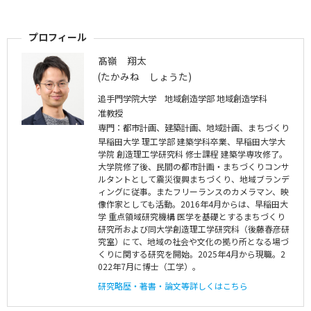
プロフィール
髙嶺 翔太
(たかみね しょうた)
追手門学院大学 地域創造学部 地域創造学科
准教授
専門：都市計画、建築計画、地域計画、まちづくり
早稲田大学 理工学部 建築学科卒業、早稲田大学大
学院 創造理工学研究科 修士課程 建築学専攻修了。
大学院修了後、民間の都市計画・まちづくりコンサ
ルタントとして震災復興まちづくり、地域ブランデ
ィングに従事。またフリーランスのカメラマン、映
像作家としても活動。2016年4月からは、早稲田大
学 重点領域研究機構 医学を基礎とするまちづくり
研究所および同大学創造理工学研究科（後藤春彦研
究室）にて、地域の社会や文化の拠り所となる場づ
くりに関する研究を開始。2025年4月から現職。2
022年7月に博士（工学）。
研究略歴・著書・論文等詳しくはこちら