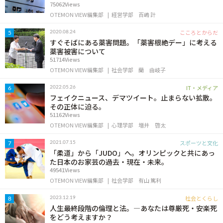
75062Views
OTEMON VIEW編集部
経営学部
百嶋 計
こころとからだ
2020.08.24
5
すぐそばにある薬害問題。「薬害根絶デー」に考える
薬害被害について
51714Views
OTEMON VIEW編集部
社会学部
蘭 由岐子
IT・メディア
2022.05.26
6
フェイクニュース、デマツイート。止まらない拡散。
その正体に迫る。
51162Views
OTEMON VIEW編集部
心理学部
増井 啓太
スポーツと文化
2021.07.15
7
「柔道」から「JUDO」へ。オリンピックと共にあっ
た日本のお家芸の過去・現在・未来。
49541Views
OTEMON VIEW編集部
社会学部
有山 篤利
社会とくらし
2023.12.19
8
人生最終段階の倫理と法。―あなたは尊厳死・安楽死
をどう考えますか？