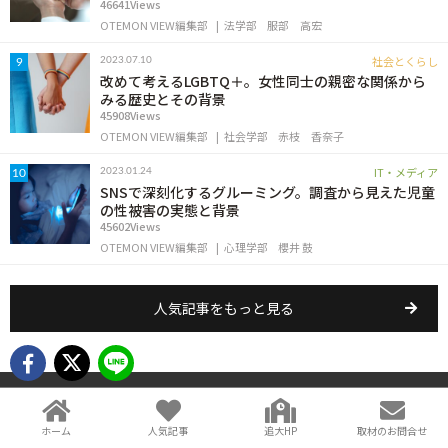
46641Views
OTEMON VIEW編集部
法学部
服部 高宏
社会とくらし
2023.07.10
9
改めて考えるLGBTQ＋。女性同士の親密な関係から
みる歴史とその背景
45908Views
OTEMON VIEW編集部
社会学部
赤枝 香奈子
IT・メディア
2023.01.24
10
SNSで深刻化するグルーミング。調査から見えた児童
の性被害の実態と背景
45602Views
OTEMON VIEW編集部
心理学部
櫻井 鼓
人気記事をもっと見る
メディア・報道関係者の皆さまへ
ホーム
人気記事
追大HP
取材のお問合せ
取材のお問い合わせ先