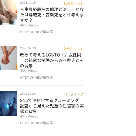
社会とくらし
2023.12.19
人生最終段階の倫理と法。―あな
たは尊厳死・安楽死をどう考えま
すか？
46568Views
OTEMON VIEW編集部
社会とくらし
2023.07.10
改めて考えるLGBTQ＋。女性同
士の親密な関係からみる歴史とそ
の背景
45805Views
OTEMON VIEW編集部
IT・メディア
2023.01.24
SNSで深刻化するグルーミング。
調査から見えた児童の性被害の実
態と背景
45478Views
OTEMON VIEW編集部