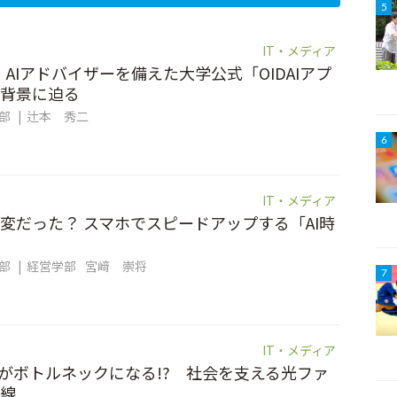
5
IT・メディア
。AIアドバイザーを備えた大学公式「OIDAIアプ
背景に迫る
集部
辻本 秀二
6
IT・メディア
変だった？ スマホでスピードアップする「AI時
集部
経営学部
宮﨑 崇将
7
IT・メディア
信”がボトルネックになる!? 社会を支える光ファ
線