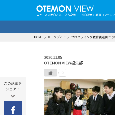
ニュースの面白さは、見方次第 ー独自視点の厳選コンテン
HOME
>
IT・メディア
>
プログラミング教育後進国ニッ
2020.11.05
OTEMON VIEW編集部
0
この記事を
シェア！