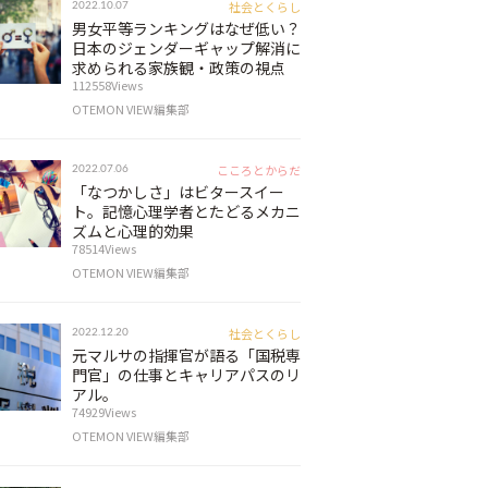
社会とくらし
2022.10.07
男女平等ランキングはなぜ低い？
日本のジェンダーギャップ解消に
求められる家族観・政策の視点
112558Views
OTEMON VIEW編集部
こころとからだ
2022.07.06
「なつかしさ」はビタースイー
ト。記憶心理学者とたどるメカニ
ズムと心理的効果
78514Views
OTEMON VIEW編集部
社会とくらし
2022.12.20
元マルサの指揮官が語る「国税専
門官」の仕事とキャリアパスのリ
アル。
74929Views
OTEMON VIEW編集部