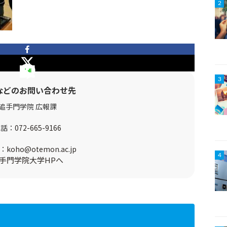
2
3
などのお問い合わせ先
追手門学院 広報課
電話：
072-665-9166
：
koho@otemon.ac.jp
4
手門学院大学HPへ