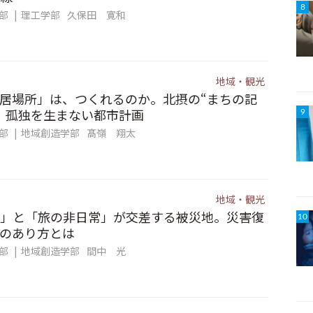
8
集部
理工学部
久保田 寛和
地域・観光
居場所」は、つくれるのか。北摂の“まちの記
、孤独を生まない都市計画
9
集部
地域創造学部
髙嶺 翔太
地域・観光
」と「旅の非日常」が交差する被災地。災害復
10
のあり方とは
集部
地域創造学部
間中 光