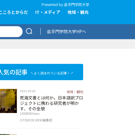
Presented by
追手門学院大学
こころとからだ
IT・メディア
地域・観光
追手門学院大学HPへ
人気の記事
よく読まれている記事！
地域・観光
2021.09.02
死海文書とは何か。日本語訳プロ
ジェクトに携わる研究者が明か
す、その全貌
145804Views
OTEMON VIEW編集部