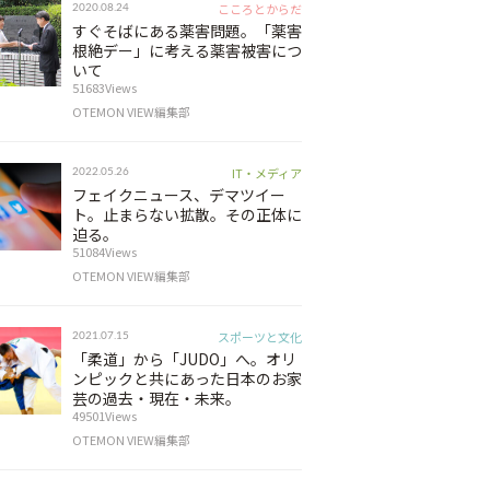
こころとからだ
2020.08.24
すぐそばにある薬害問題。「薬害
根絶デー」に考える薬害被害につ
いて
51683Views
OTEMON VIEW編集部
IT・メディア
2022.05.26
フェイクニュース、デマツイー
ト。止まらない拡散。その正体に
迫る。
51084Views
OTEMON VIEW編集部
スポーツと文化
2021.07.15
「柔道」から「JUDO」へ。オリ
ンピックと共にあった日本のお家
芸の過去・現在・未来。
49501Views
OTEMON VIEW編集部