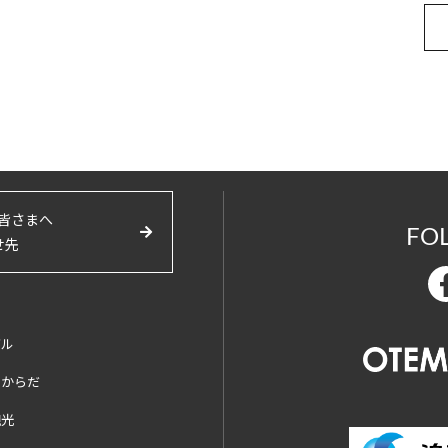
皆さまへ
FO
せ先
バル
とからだ
観光