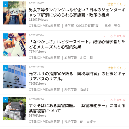
社会とくらし
2022.10.07
2
男女平等ランキングはなぜ低い？日本のジェンダーギ
ャップ解消に求められる家族観・政策の視点
112675Views
OTEMON VIEW編集部
法学部（2023年4月開設）
三成 美保
こころとからだ
2022.07.06
3
「なつかしさ」はビタースイート。記憶心理学者とた
どるメカニズムと心理的効果
78744Views
OTEMON VIEW編集部
心理学部
川口 潤
社会とくらし
2022.12.20
4
元マルサの指揮官が語る「国税専門官」の仕事とキャ
リアパスのリアル。
75051Views
OTEMON VIEW編集部
経営学部
百嶋 計
こころとからだ
2020.08.24
5
すぐそばにある薬害問題。「薬害根絶デー」に考える
薬害被害について
51709Views
OTEMON VIEW編集部
社会学部
蘭 由岐子