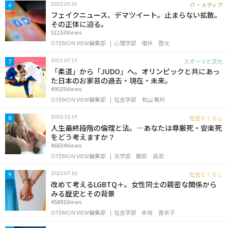
IT・メディア
2022.05.26
6
フェイクニュース、デマツイート。止まらない拡散。
その正体に迫る。
51153Views
OTEMON VIEW編集部
心理学部
増井 啓太
スポーツと文化
2021.07.15
7
「柔道」から「JUDO」へ。オリンピックと共にあっ
た日本のお家芸の過去・現在・未来。
49535Views
OTEMON VIEW編集部
社会学部
有山 篤利
社会とくらし
2023.12.19
8
人生最終段階の倫理と法。―あなたは尊厳死・安楽死
をどう考えますか？
46634Views
OTEMON VIEW編集部
法学部
服部 高宏
社会とくらし
2023.07.10
9
改めて考えるLGBTQ＋。女性同士の親密な関係から
みる歴史とその背景
45891Views
OTEMON VIEW編集部
社会学部
赤枝 香奈子