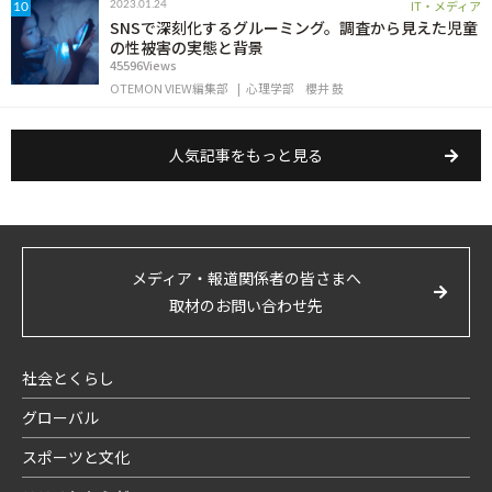
IT・メディア
2023.01.24
10
SNSで深刻化するグルーミング。調査から見えた児童
の性被害の実態と背景
45596Views
OTEMON VIEW編集部
心理学部
櫻井 鼓
人気記事をもっと見る
メディア・報道関係者の皆さまへ
取材のお問い合わせ先
社会とくらし
グローバル
スポーツと文化