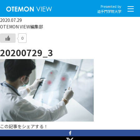
Presented by
追手門学院大学
2020.07.29
OTEMON VIEW編集部
0
20200729_3
社会とくらし
グローバル
スポーツと文化
こころとからだ
IT・メディア
この記事をシェアする！
地域・観光