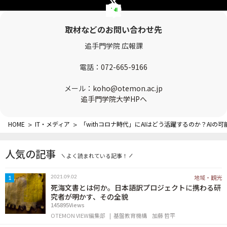
OTEMON VIEWについて
取材などのお問い合わせ先
サイトポリシー
追手門学院 広報課
電話：
072-665-9166
メール：
koho@otemon.ac.jp
追手門学院大学HPへ
HOME
>
IT・メディア
>
「withコロナ時代」にAIはどう活躍するのか？AIの可
FOLLOW US
人気の記事
よく読まれている記事！
地域・観光
2021.09.02
1
死海文書とは何か。日本語訳プロジェクトに携わる研
究者が明かす、その全貌
145895Views
OTEMON VIEW編集部
基盤教育機構
加藤 哲平