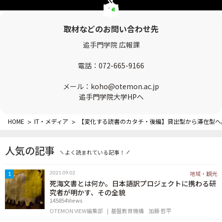
OTEMON VIEWについて
取材などのお問い合わせ先
サイトポリシー
追手門学院 広報課
電話：
072-665-9166
メール：
koho@otemon.ac.jp
追手門学院大学HPへ
HOME
>
IT・メディア
>
【変化する読書のカタチ・後編】貸出型から滞在型へ
FOLLOW US
人気の記事
よく読まれている記事！
地域・観光
2021.09.02
1
死海文書とは何か。日本語訳プロジェクトに携わる研
究者が明かす、その全貌
145854Views
OTEMON VIEW編集部
基盤教育機構
加藤 哲平