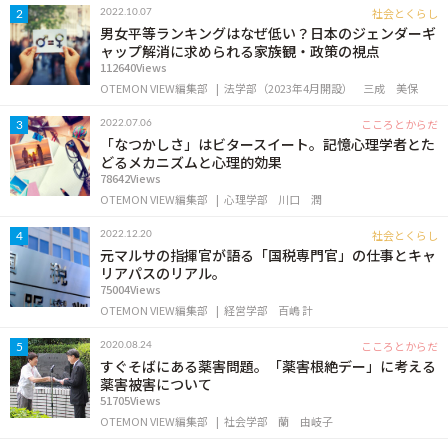
社会とくらし
2022.10.07
2
男女平等ランキングはなぜ低い？日本のジェンダーギ
ャップ解消に求められる家族観・政策の視点
112640Views
OTEMON VIEW編集部
法学部（2023年4月開設）
三成 美保
こころとからだ
2022.07.06
3
「なつかしさ」はビタースイート。記憶心理学者とた
どるメカニズムと心理的効果
78642Views
OTEMON VIEW編集部
心理学部
川口 潤
社会とくらし
2022.12.20
4
元マルサの指揮官が語る「国税専門官」の仕事とキャ
リアパスのリアル。
75004Views
OTEMON VIEW編集部
経営学部
百嶋 計
こころとからだ
2020.08.24
5
すぐそばにある薬害問題。「薬害根絶デー」に考える
薬害被害について
51705Views
OTEMON VIEW編集部
社会学部
蘭 由岐子