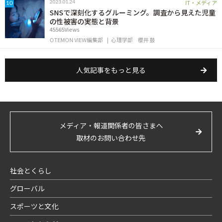
IT・メディア
2023.01.24
10
SNSで深刻化するグルーミング。調査から見えた児童
の性被害の実態と背景
45565Views
OTEMON VIEW編集部
心理学部
櫻井 鼓
人気記事をもっと見る
メディア・報道関係者の皆さまへ
取材のお問い合わせ先
社会とくらし
グローバル
スポーツと文化