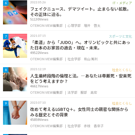
IT・メディア
2022.05.26
6
フェイクニュース、デマツイート。止まらない拡散。
その正体に迫る。
51130Views
OTEMON VIEW編集部
心理学部
増井 啓太
スポーツと文化
2021.07.15
7
「柔道」から「JUDO」へ。オリンピックと共にあっ
た日本のお家芸の過去・現在・未来。
49522Views
OTEMON VIEW編集部
社会学部
有山 篤利
社会とくらし
2023.12.19
8
人生最終段階の倫理と法。―あなたは尊厳死・安楽死
をどう考えますか？
46617Views
OTEMON VIEW編集部
法学部
服部 高宏
社会とくらし
2023.07.10
9
改めて考えるLGBTQ＋。女性同士の親密な関係から
みる歴史とその背景
45859Views
OTEMON VIEW編集部
社会学部
赤枝 香奈子