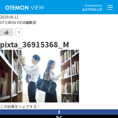
Presented by
追手門学院大学
2020.06.12
OTEMON VIEW編集部
0
pixta_36915368_M
社会とくらし
グローバル
スポーツと文化
こころとからだ
IT・メディア
この記事をシェアする！
地域・観光