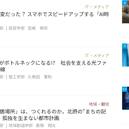
8
IT・メディア
変だった？ スマホでスピードアップする「AI時
集部
経営学部
宮﨑 崇将
9
IT・メディア
信”がボトルネックになる!? 社会を支える光ファ
線
集部
理工学部
久保田 寛和
10
地域・観光
居場所」は、つくれるのか。北摂の“まちの記
、孤独を生まない都市計画
集部
地域創造学部
髙嶺 翔太