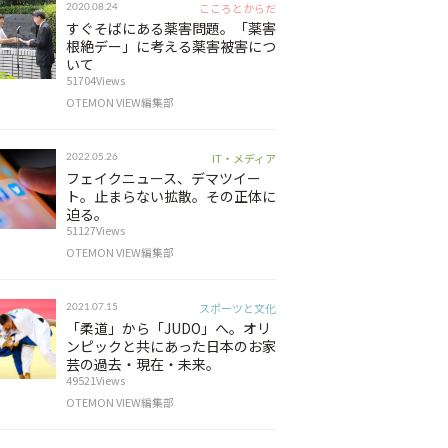
こころとからだ
2020.08.24
すぐそばにある薬害問題。「薬害
根絶デー」に考える薬害被害につ
いて
51704Views
OTEMON VIEW編集部
IT・メディア
2022.05.26
フェイクニュース、デマツイー
ト。止まらない拡散。その正体に
迫る。
51127Views
OTEMON VIEW編集部
スポーツと文化
2021.07.15
「柔道」から「JUDO」へ。オリ
ンピックと共にあった日本のお家
芸の過去・現在・未来。
49521Views
OTEMON VIEW編集部