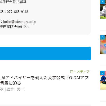
追手門学院 広報課
5
電話：
072-665-9166
：
koho@otemon.ac.jp
手門学院大学HPへ
6
IT・メディア
7
。AIアドバイザーを備えた大学公式「OIDAIアプ
背景に迫る
集部
辻本 秀二