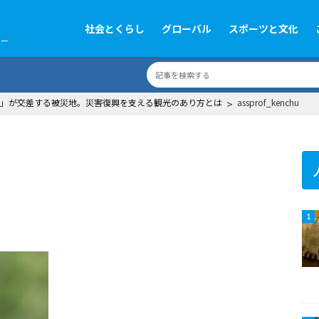
社会とくらし
グローバル
スポーツと文化
ツー
」が交差する被災地。災害復興を支える観光のあり方とは
>
assprof_kenchu
1