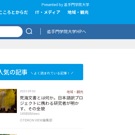
Presented by
追手門学院大学
こころとからだ
IT・メディア
地域・観光
追手門学院大学HPへ
人気の記事
よく読まれている記事！
地域・観光
2021.09.02
死海文書とは何か。日本語訳プロ
ジェクトに携わる研究者が明か
す、その全貌
145850Views
OTEMON VIEW編集部