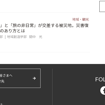
地域・観光
」と「旅の非日常」が交差する被災地。災害復
のあり方とは
集部
地域創造学部
間中 光
皆さまへ
FO
せ先
バル