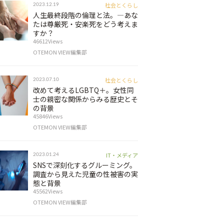
社会とくらし
2023.12.19
人生最終段階の倫理と法。―あな
たは尊厳死・安楽死をどう考えま
すか？
46612Views
OTEMON VIEW編集部
社会とくらし
2023.07.10
改めて考えるLGBTQ＋。女性同
士の親密な関係からみる歴史とそ
の背景
45846Views
OTEMON VIEW編集部
IT・メディア
2023.01.24
SNSで深刻化するグルーミング。
調査から見えた児童の性被害の実
態と背景
45562Views
OTEMON VIEW編集部