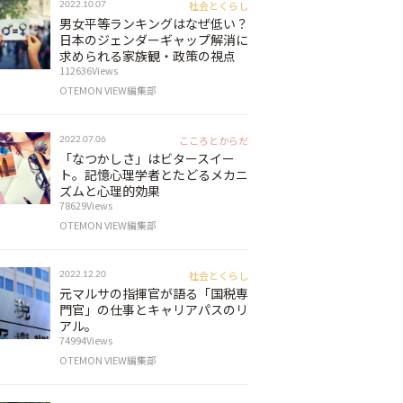
社会とくらし
2022.10.07
男女平等ランキングはなぜ低い？
日本のジェンダーギャップ解消に
求められる家族観・政策の視点
112636Views
OTEMON VIEW編集部
こころとからだ
2022.07.06
「なつかしさ」はビタースイー
ト。記憶心理学者とたどるメカニ
ズムと心理的効果
78629Views
OTEMON VIEW編集部
社会とくらし
2022.12.20
元マルサの指揮官が語る「国税専
門官」の仕事とキャリアパスのリ
アル。
74994Views
OTEMON VIEW編集部