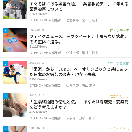
すぐそばにある薬害問題。「薬害根絶デー」に考える
薬害被害について
51699Views
OTEMON VIEW編集部
社会学部
蘭 由岐子
IT・メディア
2022.05.26
6
フェイクニュース、デマツイート。止まらない拡散。
その正体に迫る。
51115Views
OTEMON VIEW編集部
心理学部
増井 啓太
スポーツと文化
2021.07.15
7
「柔道」から「JUDO」へ。オリンピックと共にあっ
た日本のお家芸の過去・現在・未来。
49518Views
OTEMON VIEW編集部
社会学部
有山 篤利
社会とくらし
2023.12.19
8
人生最終段階の倫理と法。―あなたは尊厳死・安楽死
をどう考えますか？
46597Views
OTEMON VIEW編集部
法学部
服部 高宏
社会とくらし
2023.07.10
9