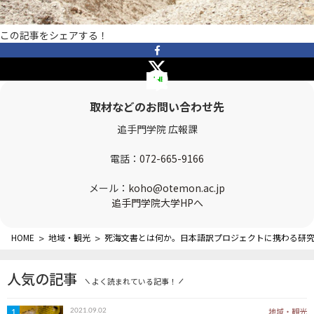
OTEMON VIEWについて
この記事をシェアする！
サイトポリシー
取材などのお問い合わせ先
追手門学院 広報課
電話：
072-665-9166
メール：
koho@otemon.ac.jp
FOLLOW US
追手門学院大学HPへ
HOME
>
地域・観光
>
死海文書とは何か。日本語訳プロジェクトに携わる研
人気の記事
よく読まれている記事！
地域・観光
2021.09.02
1