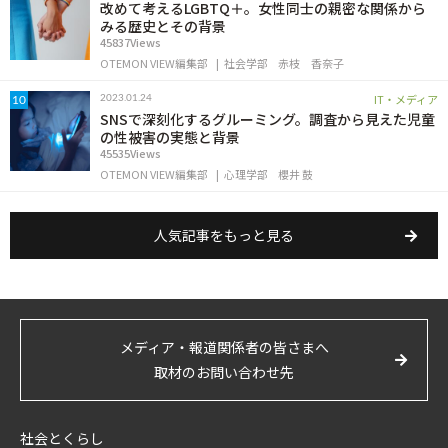
改めて考えるLGBTQ＋。女性同士の親密な関係から
みる歴史とその背景
45837Views
OTEMON VIEW編集部
社会学部
赤枝 香奈子
IT・メディア
2023.01.24
10
SNSで深刻化するグルーミング。調査から見えた児童
の性被害の実態と背景
45535Views
OTEMON VIEW編集部
心理学部
櫻井 鼓
人気記事をもっと見る
メディア・報道関係者の皆さまへ
取材のお問い合わせ先
社会とくらし