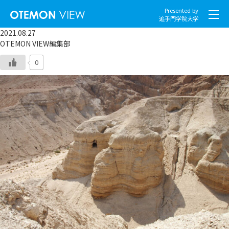
Presented by
追手門学院大学
2021.08.27
OTEMON VIEW編集部
0
社会とくらし
グローバル
スポーツと文化
こころとからだ
IT・メディア
地域・観光