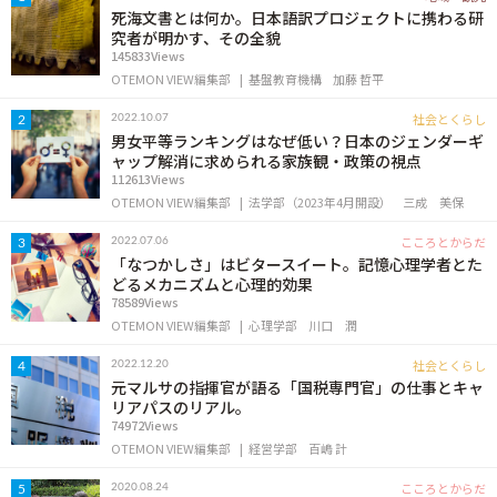
死海文書とは何か。日本語訳プロジェクトに携わる研
究者が明かす、その全貌
145833Views
OTEMON VIEW編集部
基盤教育機構
加藤 哲平
社会とくらし
2022.10.07
2
男女平等ランキングはなぜ低い？日本のジェンダーギ
ャップ解消に求められる家族観・政策の視点
112613Views
OTEMON VIEW編集部
法学部（2023年4月開設）
三成 美保
こころとからだ
2022.07.06
3
「なつかしさ」はビタースイート。記憶心理学者とた
どるメカニズムと心理的効果
78589Views
OTEMON VIEW編集部
心理学部
川口 潤
社会とくらし
2022.12.20
4
元マルサの指揮官が語る「国税専門官」の仕事とキャ
リアパスのリアル。
74972Views
OTEMON VIEW編集部
経営学部
百嶋 計
こころとからだ
2020.08.24
5