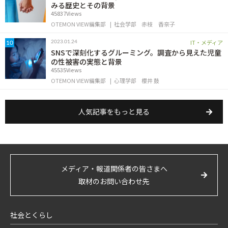
みる歴史とその背景
45837Views
OTEMON VIEW編集部
社会学部
赤枝 香奈子
IT・メディア
2023.01.24
10
SNSで深刻化するグルーミング。調査から見えた児童
の性被害の実態と背景
45535Views
OTEMON VIEW編集部
心理学部
櫻井 鼓
人気記事をもっと見る
メディア・報道関係者の皆さまへ
取材のお問い合わせ先
社会とくらし