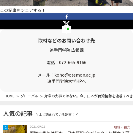
OTEMON VIEWについて
この記事をシェアする！
サイトポリシー
取材などのお問い合わせ先
追手門学院 広報課
電話：
072-665-9166
メール：
koho@otemon.ac.jp
追手門学院大学HPへ
FOLLOW US
HOME
>
グローバル
>
対岸の火事ではない。今、日本が台湾情勢を注視すべき
人気の記事
よく読まれている記事！
地域・観光
2021.09.02
1