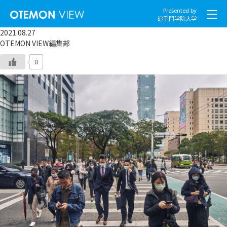
Presented by
追手門学院大学
2021.08.27
OTEMON VIEW編集部
0
社会とくらし
グローバル
スポーツと文化
こころとからだ
IT・メディア
地域・観光