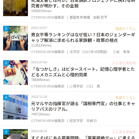
死海文書とは何か。日本語訳プロジェクトに携わる研
究者が明かす、その全貌
145833Views
OTEMON VIEW編集部
基盤教育機構
加藤 哲平
社会とくらし
2022.10.07
2
男女平等ランキングはなぜ低い？日本のジェンダーギ
ャップ解消に求められる家族観・政策の視点
112613Views
OTEMON VIEW編集部
法学部（2023年4月開設）
三成 美保
こころとからだ
2022.07.06
3
「なつかしさ」はビタースイート。記憶心理学者とた
どるメカニズムと心理的効果
78589Views
OTEMON VIEW編集部
心理学部
川口 潤
社会とくらし
2022.12.20
4
元マルサの指揮官が語る「国税専門官」の仕事とキャ
リアパスのリアル。
74972Views
OTEMON VIEW編集部
経営学部
百嶋 計
こころとからだ
2020.08.24
5
すぐそばにある薬害問題。「薬害根絶デー」に考える