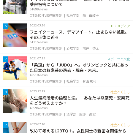
薬害被害について
51699Views
OTEMON VIEW編集部
社会学部
蘭 由岐子
IT・メディア
2022.05.26
6
フェイクニュース、デマツイート。止まらない拡散。
その正体に迫る。
51115Views
OTEMON VIEW編集部
心理学部
増井 啓太
スポーツと文化
2021.07.15
7
「柔道」から「JUDO」へ。オリンピックと共にあっ
た日本のお家芸の過去・現在・未来。
49518Views
OTEMON VIEW編集部
社会学部
有山 篤利
社会とくらし
2023.12.19
8
人生最終段階の倫理と法。―あなたは尊厳死・安楽死
をどう考えますか？
46596Views
OTEMON VIEW編集部
法学部
服部 高宏
社会とくらし
2023.07.10
9
改めて考えるLGBTQ＋。女性同士の親密な関係から