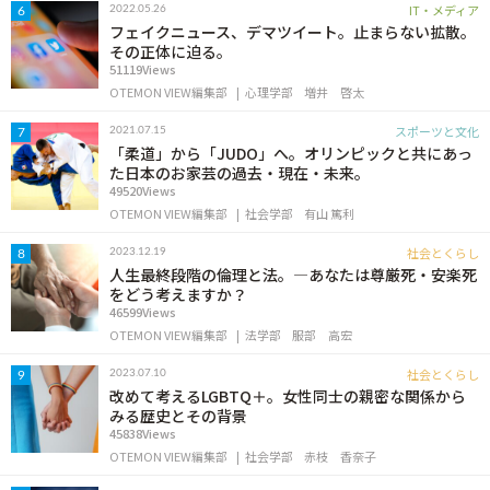
IT・メディア
2022.05.26
6
フェイクニュース、デマツイート。止まらない拡散。
その正体に迫る。
51119Views
OTEMON VIEW編集部
心理学部
増井 啓太
スポーツと文化
2021.07.15
7
「柔道」から「JUDO」へ。オリンピックと共にあっ
た日本のお家芸の過去・現在・未来。
49520Views
OTEMON VIEW編集部
社会学部
有山 篤利
社会とくらし
2023.12.19
8
人生最終段階の倫理と法。―あなたは尊厳死・安楽死
をどう考えますか？
46599Views
OTEMON VIEW編集部
法学部
服部 高宏
社会とくらし
2023.07.10
9
改めて考えるLGBTQ＋。女性同士の親密な関係から
みる歴史とその背景
45838Views
OTEMON VIEW編集部
社会学部
赤枝 香奈子