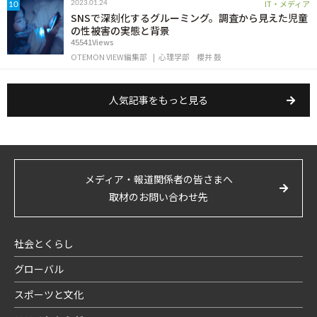
IT・メディア
2023.01.24
10
SNSで深刻化するグルーミング。調査から見えた児童
の性被害の実態と背景
45541Views
OTEMON VIEW編集部
心理学部
櫻井 鼓
人気記事をもっと見る
メディア・報道関係者の皆さまへ
取材のお問い合わせ先
社会とくらし
グローバル
スポーツと文化