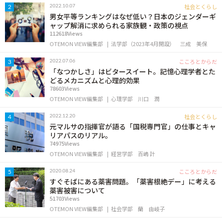
社会とくらし
2022.10.07
2
男女平等ランキングはなぜ低い？日本のジェンダーギ
ャップ解消に求められる家族観・政策の視点
112618Views
OTEMON VIEW編集部
法学部（2023年4月開設）
三成 美保
こころとからだ
2022.07.06
3
「なつかしさ」はビタースイート。記憶心理学者とた
どるメカニズムと心理的効果
78603Views
OTEMON VIEW編集部
心理学部
川口 潤
社会とくらし
2022.12.20
4
元マルサの指揮官が語る「国税専門官」の仕事とキャ
リアパスのリアル。
74975Views
OTEMON VIEW編集部
経営学部
百嶋 計
こころとからだ
2020.08.24
5
すぐそばにある薬害問題。「薬害根絶デー」に考える
薬害被害について
51703Views
OTEMON VIEW編集部
社会学部
蘭 由岐子