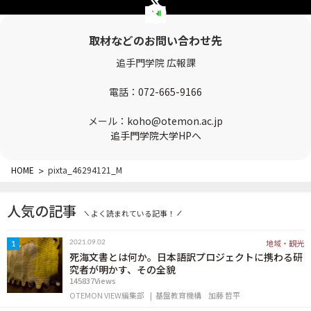
OTEMON VIEWについて
取材などのお問い合わせ先
サイトポリシー
追手門学院 広報課
電話：
072-665-9166
メール：
koho@otemon.ac.jp
追手門学院大学HPへ
HOME
>
pixta_46294121_M
FOLLOW US
人気の記事
よく読まれている記事！
地域・観光
2021.09.02
1
死海文書とは何か。日本語訳プロジェクトに携わる研
究者が明かす、その全貌
145837Views
OTEMON VIEW編集部
基盤教育機構
加藤 哲平