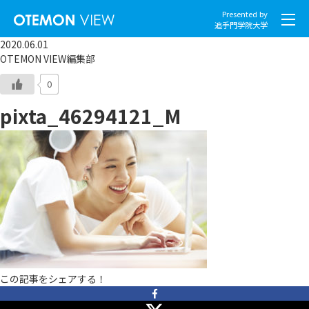
Presented by
追手門学院大学
2020.06.01
OTEMON VIEW編集部
0
pixta_46294121_M
社会とくらし
グローバル
スポーツと文化
こころとからだ
IT・メディア
この記事をシェアする！
地域・観光