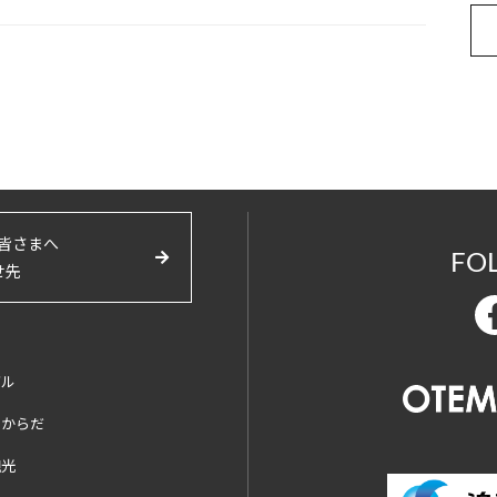
皆さまへ
FO
せ先
バル
とからだ
観光