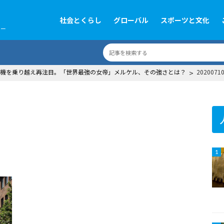
社会とくらし
グローバル
スポーツと文化
ツー
機を乗り越え再注目。「世界最強の女帝」メルケル、その強さとは？
>
2020071
1