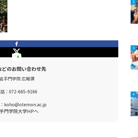
2
3
などのお問い合わせ先
追手門学院 広報課
電話：
072-665-9166
4
：
koho@otemon.ac.jp
手門学院大学HPへ