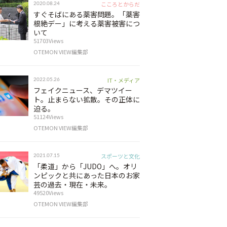
こころとからだ
2020.08.24
すぐそばにある薬害問題。「薬害
根絶デー」に考える薬害被害につ
いて
51703Views
OTEMON VIEW編集部
IT・メディア
2022.05.26
フェイクニュース、デマツイー
ト。止まらない拡散。その正体に
迫る。
51124Views
OTEMON VIEW編集部
スポーツと文化
2021.07.15
「柔道」から「JUDO」へ。オリ
ンピックと共にあった日本のお家
芸の過去・現在・未来。
49520Views
OTEMON VIEW編集部