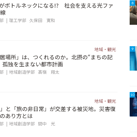
信”がボトルネックになる!? 社会を支える光ファ
8
線
集部
理工学部
久保田 寛和
地域・観光
9
居場所」は、つくれるのか。北摂の“まちの記
、孤独を生まない都市計画
集部
地域創造学部
髙嶺 翔太
10
地域・観光
」と「旅の非日常」が交差する被災地。災害復
のあり方とは
集部
地域創造学部
間中 光