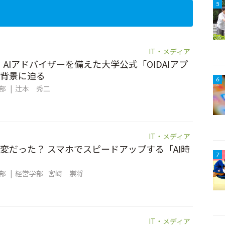
5
IT・メディア
。AIアドバイザーを備えた大学公式「OIDAIアプ
背景に迫る
6
集部
辻本 秀二
IT・メディア
変だった？ スマホでスピードアップする「AI時
7
集部
経営学部
宮﨑 崇将
IT・メディア