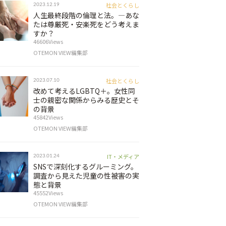
社会とくらし
2023.12.19
人生最終段階の倫理と法。―あな
たは尊厳死・安楽死をどう考えま
すか？
46606Views
OTEMON VIEW編集部
社会とくらし
2023.07.10
改めて考えるLGBTQ＋。女性同
士の親密な関係からみる歴史とそ
の背景
45842Views
OTEMON VIEW編集部
IT・メディア
2023.01.24
SNSで深刻化するグルーミング。
調査から見えた児童の性被害の実
態と背景
45552Views
OTEMON VIEW編集部