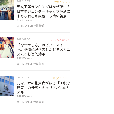
社会とくらし
2022.10.07
男女平等ランキングはなぜ低い？
日本のジェンダーギャップ解消に
求められる家族観・政策の視点
112631Views
OTEMON VIEW編集部
こころとからだ
2022.07.06
「なつかしさ」はビタースイー
ト。記憶心理学者とたどるメカニ
ズムと心理的効果
78621Views
OTEMON VIEW編集部
社会とくらし
2022.12.20
元マルサの指揮官が語る「国税専
門官」の仕事とキャリアパスのリ
アル。
74987Views
OTEMON VIEW編集部