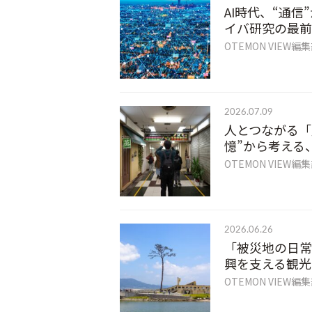
AI時代、“通
イバ研究の最前
OTEMON VIEW編
2026.07.09
人とつながる「
憶”から考える
OTEMON VIEW編
2026.06.26
「被災地の日常
興を支える観光
OTEMON VIEW編