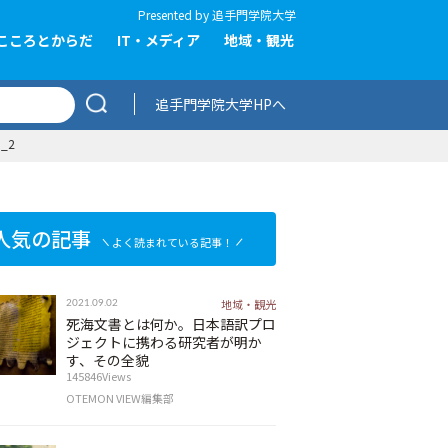
Presented by
追手門学院大学
こころとからだ
IT・メディア
地域・観光
追手門学院大学HPへ
0_2
人気の記事
よく読まれている記事！
地域・観光
2021.09.02
死海文書とは何か。日本語訳プロ
ジェクトに携わる研究者が明か
す、その全貌
145846Views
OTEMON VIEW編集部