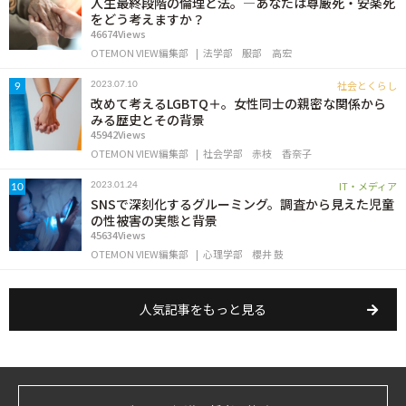
人生最終段階の倫理と法。―あなたは尊厳死・安楽死
をどう考えますか？
46674Views
OTEMON VIEW編集部
法学部
服部 高宏
社会とくらし
2023.07.10
9
改めて考えるLGBTQ＋。女性同士の親密な関係から
みる歴史とその背景
45942Views
OTEMON VIEW編集部
社会学部
赤枝 香奈子
IT・メディア
2023.01.24
10
SNSで深刻化するグルーミング。調査から見えた児童
の性被害の実態と背景
45634Views
OTEMON VIEW編集部
心理学部
櫻井 鼓
人気記事をもっと見る