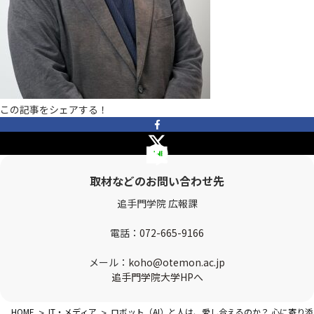
OTEMON VIEWについて
サイトポリシー
この記事をシェアする！
取材などのお問い合わせ先
FOLLOW US
追手門学院 広報課
電話：
072-665-9166
メール：
koho@otemon.ac.jp
追手門学院大学HPへ
HOME
>
IT・メディア
>
ロボット（AI）と人は、愛し合えるのか？ 心に寄り