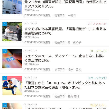
元マルサの指揮官が語る「国税専門官」の仕事とキャ
リアパスのリアル。
75097Views
OTEMON VIEW編集部
経営学部
百嶋 計
こころとからだ
2020.08.24
5
すぐそばにある薬害問題。「薬害根絶デー」に考える
薬害被害について
51721Views
OTEMON VIEW編集部
社会学部
蘭 由岐子
IT・メディア
2022.05.26
6
フェイクニュース、デマツイート。止まらない拡散。
その正体に迫る。
51188Views
OTEMON VIEW編集部
心理学部
増井 啓太
スポーツと文化
2021.07.15
7
「柔道」から「JUDO」へ。オリンピックと共にあっ
た日本のお家芸の過去・現在・未来。
49548Views
OTEMON VIEW編集部
社会学部
有山 篤利
社会とくらし
2023.12.19
8