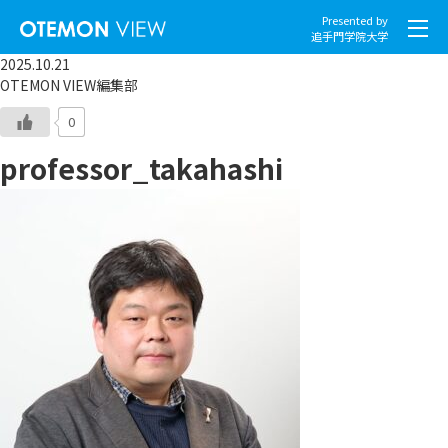
Presented by
追手門学院大学
2025.10.21
OTEMON VIEW編集部
0
professor_takahashi
社会とくらし
グローバル
スポーツと文化
こころとからだ
IT・メディア
地域・観光