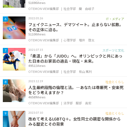
51696Views
OTEMON VIEW編集部
社会学部
蘭 由岐子
IT・メディア
2022.05.26
6
フェイクニュース、デマツイート。止まらない拡散。
その正体に迫る。
51106Views
OTEMON VIEW編集部
心理学部
増井 啓太
スポーツと文化
2021.07.15
7
「柔道」から「JUDO」へ。オリンピックと共にあっ
た日本のお家芸の過去・現在・未来。
49511Views
OTEMON VIEW編集部
社会学部
有山 篤利
社会とくらし
2023.12.19
8
人生最終段階の倫理と法。―あなたは尊厳死・安楽死
をどう考えますか？
46589Views
OTEMON VIEW編集部
法学部
服部 高宏
社会とくらし
2023.07.10
9
改めて考えるLGBTQ＋。女性同士の親密な関係から
みる歴史とその背景