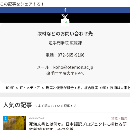
この記事をシェアする！
OTEMON VIEWについて
サイトポリシー
取材などのお問い合わせ先
追手門学院 広報課
電話：
072-665-9166
メール：
koho@otemon.ac.jp
追手門学院大学HPへ
FOLLOW US
HOME
>
IT・メディア
>
現実と仮想が融合する。複合現実（MR）技術は未来
人気の記事
よく読まれている記事！
地域・観光
2021.09.02
1
死海文書とは何か。日本語訳プロジェクトに携わる研
究者が明かす、その全貌