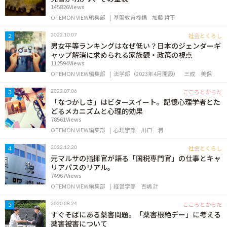
145826Views
OTEMON VIEW編集部
基盤教育機構
加藤 哲平
社会とくらし
2022.10.07
2
男女平等ランキングはなぜ低い？日本のジェンダーギ
ャップ解消に求められる家族観・政策の視点
112594Views
OTEMON VIEW編集部
法学部（2023年4月開設）
三成 美保
こころとからだ
2022.07.06
3
「なつかしさ」はビタースイート。記憶心理学者とた
どるメカニズムと心理的効果
78561Views
OTEMON VIEW編集部
心理学部
川口 潤
社会とくらし
2022.12.20
4
元マルサの指揮官が語る「国税専門官」の仕事とキャ
リアパスのリアル。
74967Views
OTEMON VIEW編集部
経営学部
百嶋 計
こころとからだ
2020.08.24
5
すぐそばにある薬害問題。「薬害根絶デー」に考える
薬害被害について