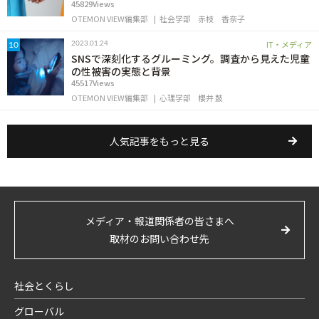
45829Views
OTEMON VIEW編集部
社会学部
赤枝 香奈子
IT・メディア
2023.01.24
10
SNSで深刻化するグルーミング。調査から見えた児童
の性被害の実態と背景
45517Views
OTEMON VIEW編集部
心理学部
櫻井 鼓
人気記事をもっと見る
メディア・報道関係者の皆さまへ
取材のお問い合わせ先
社会とくらし
グローバル