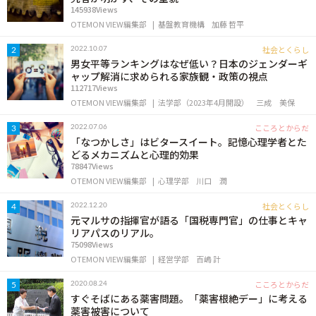
145938Views
OTEMON VIEW編集部
基盤教育機構
加藤 哲平
社会とくらし
2022.10.07
2
男女平等ランキングはなぜ低い？日本のジェンダーギ
ャップ解消に求められる家族観・政策の視点
112717Views
OTEMON VIEW編集部
法学部（2023年4月開設）
三成 美保
こころとからだ
2022.07.06
3
「なつかしさ」はビタースイート。記憶心理学者とた
どるメカニズムと心理的効果
78847Views
OTEMON VIEW編集部
心理学部
川口 潤
社会とくらし
2022.12.20
4
元マルサの指揮官が語る「国税専門官」の仕事とキャ
リアパスのリアル。
75098Views
OTEMON VIEW編集部
経営学部
百嶋 計
こころとからだ
2020.08.24
5
すぐそばにある薬害問題。「薬害根絶デー」に考える
薬害被害について