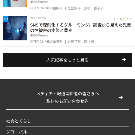
45943Views
OTEMON VIEW編集部
社会学部
赤枝 香奈子
IT・メディア
2023.01.24
10
SNSで深刻化するグルーミング。調査から見えた児童
の性被害の実態と背景
45634Views
OTEMON VIEW編集部
心理学部
櫻井 鼓
人気記事をもっと見る
メディア・報道関係者の皆さまへ
取材のお問い合わせ先
社会とくらし
グローバル