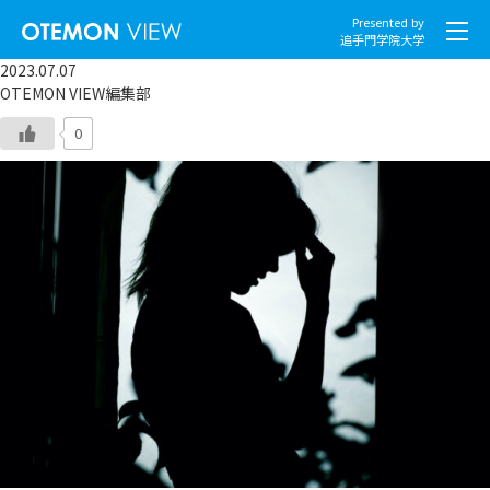
Presented by
追手門学院大学
2023.07.07
OTEMON VIEW編集部
0
社会とくらし
グローバル
スポーツと文化
こころとからだ
IT・メディア
地域・観光