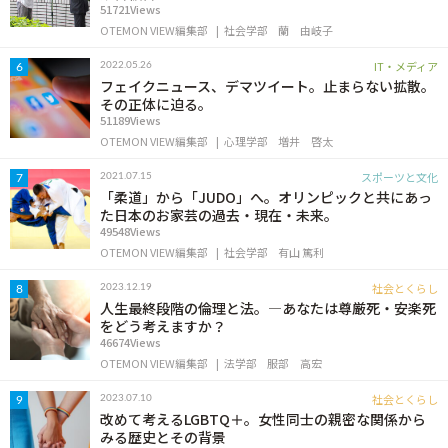
51721Views
OTEMON VIEW編集部
社会学部
蘭 由岐子
IT・メディア
2022.05.26
6
フェイクニュース、デマツイート。止まらない拡散。
その正体に迫る。
51189Views
OTEMON VIEW編集部
心理学部
増井 啓太
スポーツと文化
2021.07.15
7
「柔道」から「JUDO」へ。オリンピックと共にあっ
た日本のお家芸の過去・現在・未来。
49548Views
OTEMON VIEW編集部
社会学部
有山 篤利
社会とくらし
2023.12.19
8
人生最終段階の倫理と法。―あなたは尊厳死・安楽死
をどう考えますか？
46674Views
OTEMON VIEW編集部
法学部
服部 高宏
社会とくらし
2023.07.10
9
改めて考えるLGBTQ＋。女性同士の親密な関係から
みる歴史とその背景