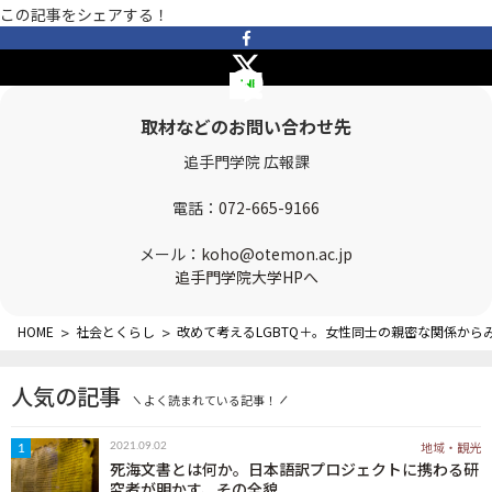
この記事をシェアする！
OTEMON VIEWについて
サイトポリシー
取材などのお問い合わせ先
追手門学院 広報課
電話：
072-665-9166
メール：
koho@otemon.ac.jp
追手門学院大学HPへ
FOLLOW US
HOME
>
社会とくらし
>
改めて考えるLGBTQ＋。女性同士の親密な関係から
人気の記事
よく読まれている記事！
地域・観光
2021.09.02
1
死海文書とは何か。日本語訳プロジェクトに携わる研
究者が明かす、その全貌