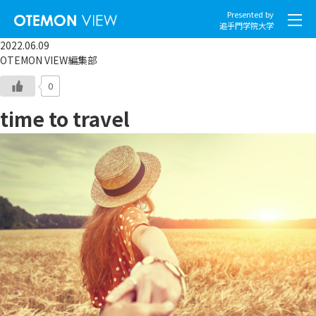
Presented by
追手門学院大学
2022.06.09
OTEMON VIEW編集部
0
time to travel
社会とくらし
グローバル
スポーツと文化
こころとからだ
IT・メディア
地域・観光