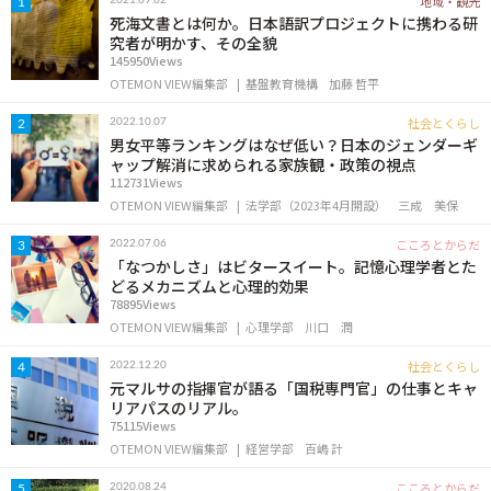
地域・観光
1
死海文書とは何か。日本語訳プロジェクトに携わる研
究者が明かす、その全貌
145950Views
OTEMON VIEW編集部
基盤教育機構
加藤 哲平
社会とくらし
2022.10.07
2
男女平等ランキングはなぜ低い？日本のジェンダーギ
ャップ解消に求められる家族観・政策の視点
112731Views
OTEMON VIEW編集部
法学部（2023年4月開設）
三成 美保
こころとからだ
2022.07.06
3
「なつかしさ」はビタースイート。記憶心理学者とた
どるメカニズムと心理的効果
78895Views
OTEMON VIEW編集部
心理学部
川口 潤
社会とくらし
2022.12.20
4
元マルサの指揮官が語る「国税専門官」の仕事とキャ
リアパスのリアル。
75115Views
OTEMON VIEW編集部
経営学部
百嶋 計
こころとからだ
2020.08.24
5