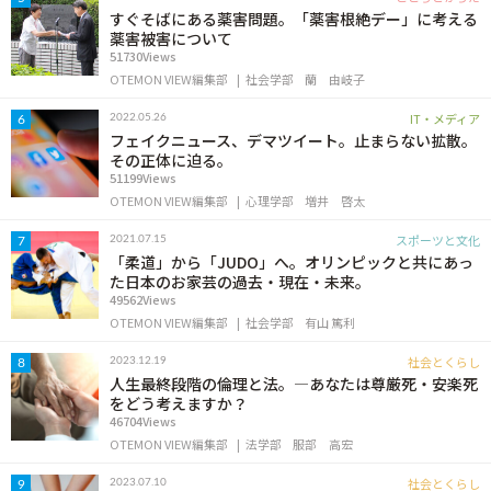
すぐそばにある薬害問題。「薬害根絶デー」に考える
薬害被害について
51730Views
OTEMON VIEW編集部
社会学部
蘭 由岐子
IT・メディア
2022.05.26
6
フェイクニュース、デマツイート。止まらない拡散。
その正体に迫る。
51199Views
OTEMON VIEW編集部
心理学部
増井 啓太
スポーツと文化
2021.07.15
7
「柔道」から「JUDO」へ。オリンピックと共にあっ
た日本のお家芸の過去・現在・未来。
49562Views
OTEMON VIEW編集部
社会学部
有山 篤利
社会とくらし
2023.12.19
8
人生最終段階の倫理と法。―あなたは尊厳死・安楽死
をどう考えますか？
46704Views
OTEMON VIEW編集部
法学部
服部 高宏
社会とくらし
2023.07.10
9