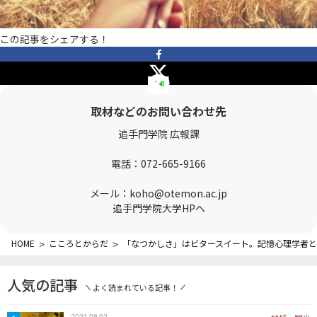
OTEMON VIEWについて
この記事をシェアする！
サイトポリシー
取材などのお問い合わせ先
追手門学院 広報課
電話：
072-665-9166
メール：
koho@otemon.ac.jp
FOLLOW US
追手門学院大学HPへ
HOME
>
こころとからだ
>
「なつかしさ」はビタースイート。記憶心理学者
人気の記事
よく読まれている記事！
2021.09.02