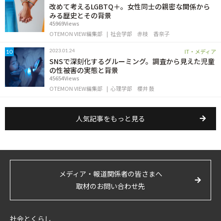
改めて考えるLGBTQ＋。女性同士の親密な関係から
みる歴史とその背景
45969Views
OTEMON VIEW編集部
社会学部
赤枝 香奈子
IT・メディア
2023.01.24
10
SNSで深刻化するグルーミング。調査から見えた児童
の性被害の実態と背景
45654Views
OTEMON VIEW編集部
心理学部
櫻井 鼓
人気記事をもっと見る
メディア・報道関係者の皆さまへ
取材のお問い合わせ先
社会とくらし