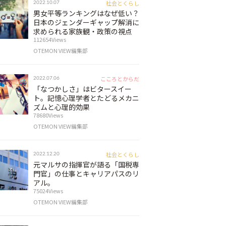
社会とくらし
2022.10.07
男女平等ランキングはなぜ低い？
日本のジェンダーギャップ解消に
求められる家族観・政策の視点
112654Views
OTEMON VIEW編集部
こころとからだ
2022.07.06
「なつかしさ」はビタースイー
ト。記憶心理学者とたどるメカニ
ズムと心理的効果
78680Views
OTEMON VIEW編集部
社会とくらし
2022.12.20
元マルサの指揮官が語る「国税専
門官」の仕事とキャリアパスのリ
アル。
75024Views
OTEMON VIEW編集部