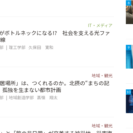
8
IT・メディア
信”がボトルネックになる!? 社会を支える光ファ
線
集部
理工学部
久保田 寛和
9
地域・観光
居場所」は、つくれるのか。北摂の“まちの記
、孤独を生まない都市計画
10
集部
地域創造学部
髙嶺 翔太
地域・観光