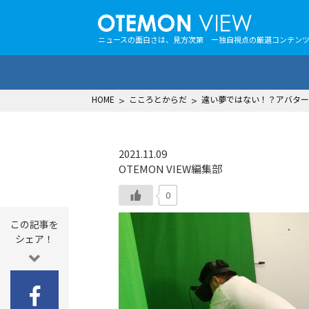
ニュースの面白さは、見方次第 ー独自視点の厳選コンテン
HOME
>
こころとからだ
>
遠い夢ではない！？アバター
2021.11.09
OTEMON VIEW編集部
0
この記事を
シェア！