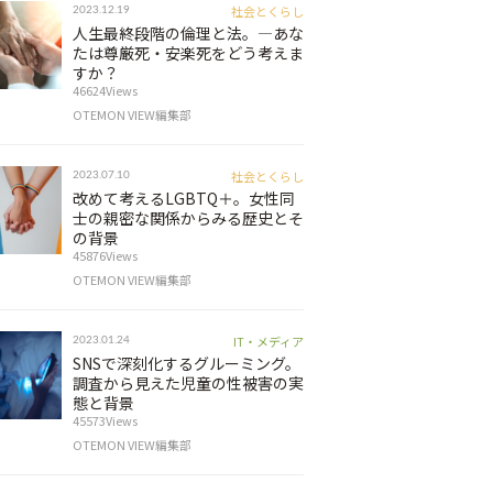
社会とくらし
2023.12.19
人生最終段階の倫理と法。―あな
たは尊厳死・安楽死をどう考えま
すか？
46624Views
OTEMON VIEW編集部
社会とくらし
2023.07.10
改めて考えるLGBTQ＋。女性同
士の親密な関係からみる歴史とそ
の背景
45876Views
OTEMON VIEW編集部
IT・メディア
2023.01.24
SNSで深刻化するグルーミング。
調査から見えた児童の性被害の実
態と背景
45573Views
OTEMON VIEW編集部