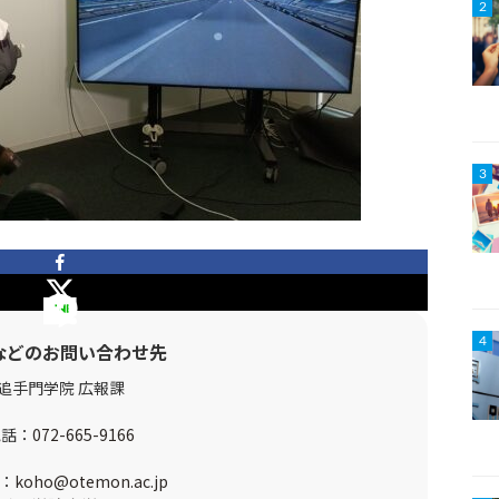
2
3
4
などのお問い合わせ先
追手門学院 広報課
電話：
072-665-9166
：
koho@otemon.ac.jp