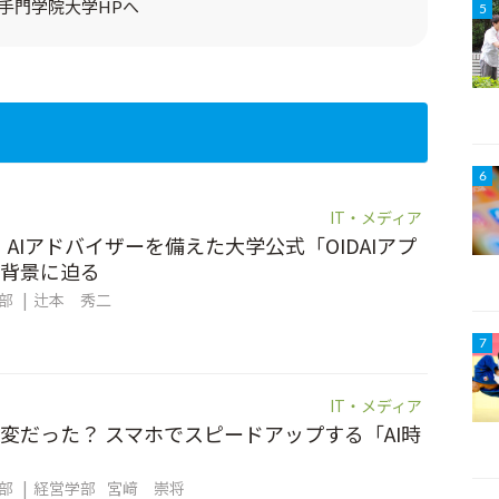
手門学院大学HPへ
5
6
IT・メディア
。AIアドバイザーを備えた大学公式「OIDAIアプ
背景に迫る
集部
辻本 秀二
7
IT・メディア
変だった？ スマホでスピードアップする「AI時
集部
経営学部
宮﨑 崇将