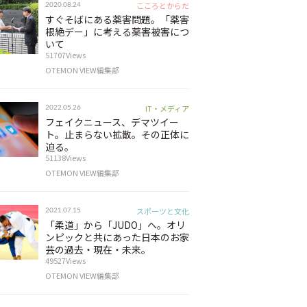
こころとからだ
2020.08.24
すぐそばにある薬害問題。「薬害
根絶デー」に考える薬害被害につ
いて
51707Views
OTEMON VIEW編集部
IT・メディア
2022.05.26
フェイクニュース、デマツイー
ト。止まらない拡散。その正体に
迫る。
51138Views
OTEMON VIEW編集部
スポーツと文化
2021.07.15
「柔道」から「JUDO」へ。オリ
ンピックと共にあった日本のお家
芸の過去・現在・未来。
49527Views
OTEMON VIEW編集部