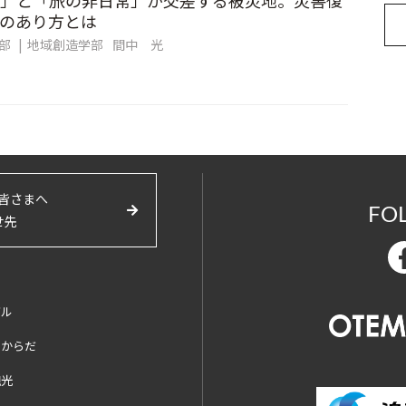
」と「旅の非日常」が交差する被災地。災害復
のあり方とは
集部
地域創造学部
間中 光
皆さまへ
FO
せ先
バル
とからだ
観光