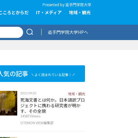
Presented by
追手門学院大学
こころとからだ
IT・メディア
地域・観光
追手門学院大学HPへ
人気の記事
よく読まれている記事！
地域・観光
2021.09.02
死海文書とは何か。日本語訳プロ
ジェクトに携わる研究者が明か
す、その全貌
145873Views
OTEMON VIEW編集部