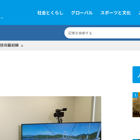
社会とくらし
グローバル
スポーツと文化
ツー
技術最前線
>
1