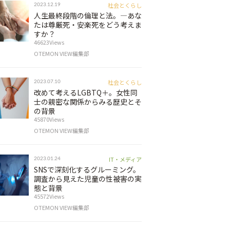
社会とくらし
2023.12.19
人生最終段階の倫理と法。―あな
たは尊厳死・安楽死をどう考えま
すか？
46623Views
OTEMON VIEW編集部
社会とくらし
2023.07.10
改めて考えるLGBTQ＋。女性同
士の親密な関係からみる歴史とそ
の背景
45870Views
OTEMON VIEW編集部
IT・メディア
2023.01.24
SNSで深刻化するグルーミング。
調査から見えた児童の性被害の実
態と背景
45572Views
OTEMON VIEW編集部