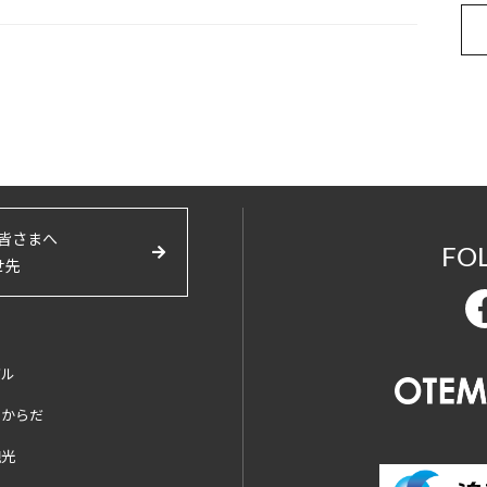
皆さまへ
FO
せ先
バル
とからだ
観光