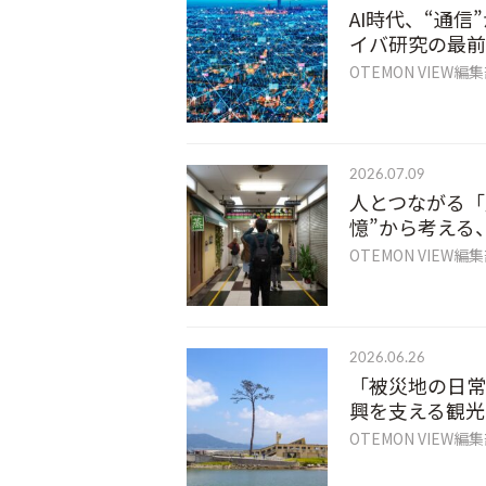
AI時代、“通
イバ研究の最前
OTEMON VIEW編
2026.07.09
人とつながる「
憶”から考える
OTEMON VIEW編
2026.06.26
「被災地の日常
興を支える観光
OTEMON VIEW編