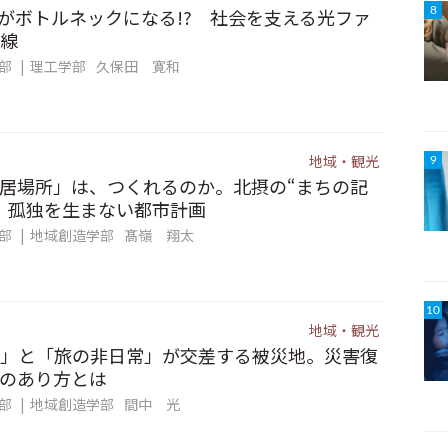
信”がボトルネックになる!? 社会を支える光ファ
8
線
集部
理工学部
久保田 寛和
地域・観光
9
居場所」は、つくれるのか。北摂の“まちの記
、孤独を生まない都市計画
集部
地域創造学部
髙嶺 翔太
10
地域・観光
」と「旅の非日常」が交差する被災地。災害復
のあり方とは
集部
地域創造学部
間中 光