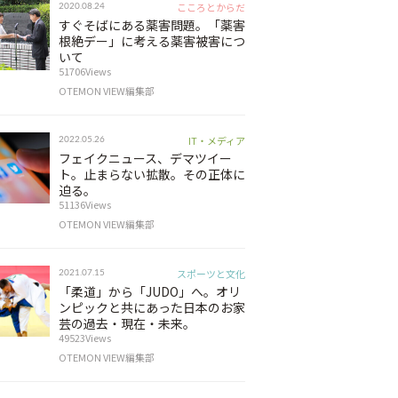
こころとからだ
2020.08.24
すぐそばにある薬害問題。「薬害
根絶デー」に考える薬害被害につ
いて
51706Views
OTEMON VIEW編集部
IT・メディア
2022.05.26
フェイクニュース、デマツイー
ト。止まらない拡散。その正体に
迫る。
51136Views
OTEMON VIEW編集部
スポーツと文化
2021.07.15
「柔道」から「JUDO」へ。オリ
ンピックと共にあった日本のお家
芸の過去・現在・未来。
49523Views
OTEMON VIEW編集部