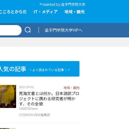
Presented by
追手門学院大学
こころとからだ
IT・メディア
地域・観光
追手門学院大学HPへ
人気の記事
よく読まれている記事！
地域・観光
2021.09.02
死海文書とは何か。日本語訳プロ
ジェクトに携わる研究者が明か
す、その全貌
145870Views
OTEMON VIEW編集部