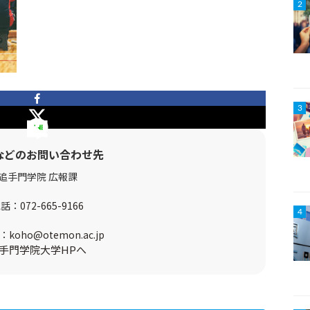
2
3
などのお問い合わせ先
追手門学院 広報課
電話：
072-665-9166
4
：
koho@otemon.ac.jp
手門学院大学HPへ