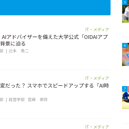
5
IT・メディア
。AIアドバイザーを備えた大学公式「OIDAIアプ
背景に迫る
6
集部
辻本 秀二
IT・メディア
変だった？ スマホでスピードアップする「AI時
7
集部
経営学部
宮﨑 崇将
IT・メディア