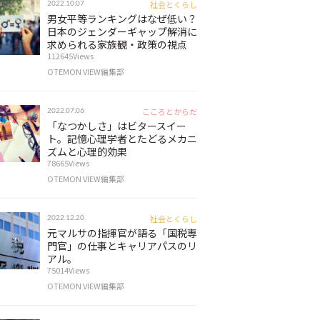
社会とくらし
2022.10.07
男女平等ランキングはなぜ低い？
日本のジェンダーギャップ解消に
求められる家族観・政策の視点
112645Views
OTEMON VIEW編集部
こころとからだ
2022.07.06
「なつかしさ」はビタースイー
ト。記憶心理学者とたどるメカニ
ズムと心理的効果
78665Views
OTEMON VIEW編集部
社会とくらし
2022.12.20
元マルサの指揮官が語る「国税専
門官」の仕事とキャリアパスのリ
アル。
75014Views
OTEMON VIEW編集部