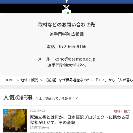
OTEMON VIEWについて
サイトポリシー
取材などのお問い合わせ先
追手門学院 広報課
電話：
072-665-9166
メール：
koho@otemon.ac.jp
追手門学院大学HPへ
HOME
>
地域・観光
>
【前編】なぜ世界遺産なのか？「モノ」から「人が暮
FOLLOW US
人気の記事
よく読まれている記事！
地域・観光
2021.09.02
1
死海文書とは何か。日本語訳プロジェクトに携わる研
究者が明かす、その全貌
145873Views