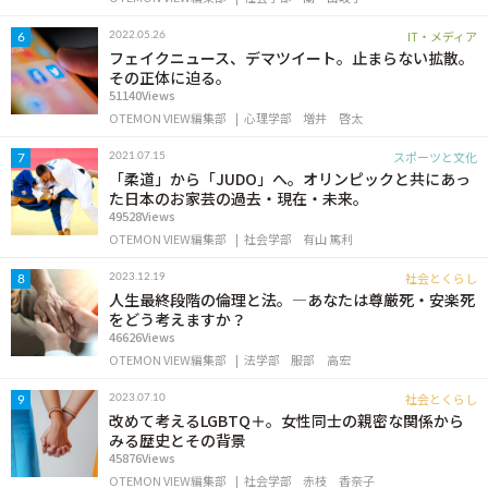
IT・メディア
2022.05.26
6
フェイクニュース、デマツイート。止まらない拡散。
その正体に迫る。
51140Views
OTEMON VIEW編集部
心理学部
増井 啓太
スポーツと文化
2021.07.15
7
「柔道」から「JUDO」へ。オリンピックと共にあっ
た日本のお家芸の過去・現在・未来。
49528Views
OTEMON VIEW編集部
社会学部
有山 篤利
社会とくらし
2023.12.19
8
人生最終段階の倫理と法。―あなたは尊厳死・安楽死
をどう考えますか？
46626Views
OTEMON VIEW編集部
法学部
服部 高宏
社会とくらし
2023.07.10
9
改めて考えるLGBTQ＋。女性同士の親密な関係から
みる歴史とその背景
45876Views
OTEMON VIEW編集部
社会学部
赤枝 香奈子