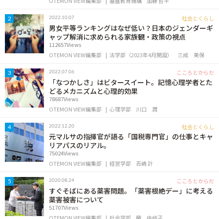
OTEMON VIEW編集部
基盤教育機構
加藤 哲平
社会とくらし
2022.10.07
2
男女平等ランキングはなぜ低い？日本のジェンダーギ
ャップ解消に求められる家族観・政策の視点
112657Views
OTEMON VIEW編集部
法学部（2023年4月開設）
三成 美保
こころとからだ
2022.07.06
3
「なつかしさ」はビタースイート。記憶心理学者とた
どるメカニズムと心理的効果
78687Views
OTEMON VIEW編集部
心理学部
川口 潤
社会とくらし
2022.12.20
4
元マルサの指揮官が語る「国税専門官」の仕事とキャ
リアパスのリアル。
75024Views
OTEMON VIEW編集部
経営学部
百嶋 計
こころとからだ
2020.08.24
5
すぐそばにある薬害問題。「薬害根絶デー」に考える
薬害被害について
51707Views
OTEMON VIEW編集部
社会学部
蘭 由岐子