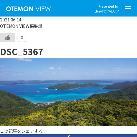
Presented by
追手門学院大学
2021.06.14
OTEMON VIEW編集部
0
DSC_5367
社会とくらし
グローバル
スポーツと文化
こころとからだ
IT・メディア
地域・観光
この記事をシェアする！