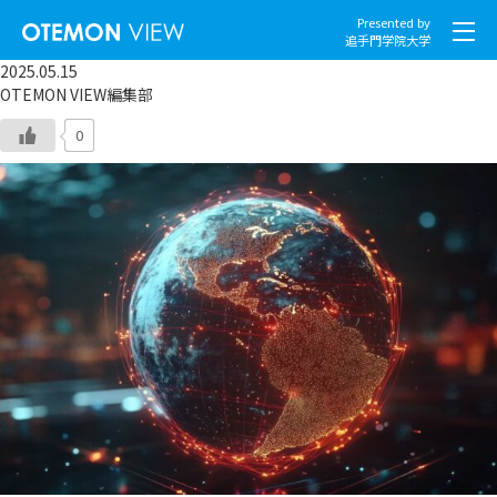
Presented by
追手門学院大学
2025.05.15
OTEMON VIEW編集部
0
社会とくらし
グローバル
スポーツと文化
こころとからだ
IT・メディア
地域・観光