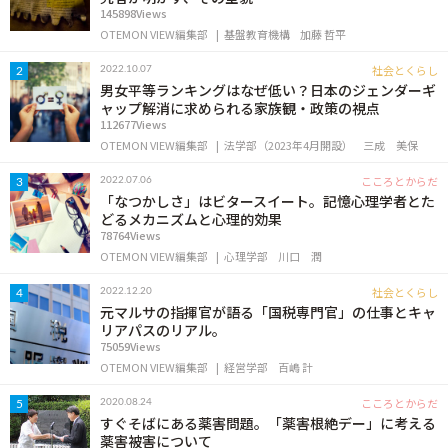
145898Views
OTEMON VIEW編集部
基盤教育機構
加藤 哲平
社会とくらし
2022.10.07
2
男女平等ランキングはなぜ低い？日本のジェンダーギ
ャップ解消に求められる家族観・政策の視点
112677Views
OTEMON VIEW編集部
法学部（2023年4月開設）
三成 美保
こころとからだ
2022.07.06
3
「なつかしさ」はビタースイート。記憶心理学者とた
どるメカニズムと心理的効果
78764Views
OTEMON VIEW編集部
心理学部
川口 潤
社会とくらし
2022.12.20
4
元マルサの指揮官が語る「国税専門官」の仕事とキャ
リアパスのリアル。
75059Views
OTEMON VIEW編集部
経営学部
百嶋 計
こころとからだ
2020.08.24
5
すぐそばにある薬害問題。「薬害根絶デー」に考える
薬害被害について