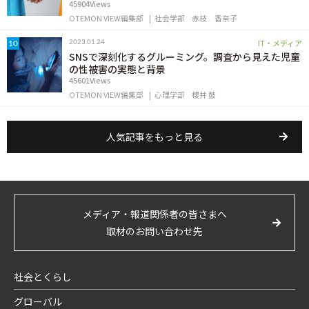
45904Views
OTEMON VIEW編集部
社会学部
赤枝 香奈子
IT・メディア
2023.01.24
10
SNSで深刻化するグルーミング。調査から見えた児童
の性被害の実態と背景
45601Views
OTEMON VIEW編集部
心理学部
櫻井 鼓
人気記事をもっと見る
メディア・報道関係者の皆さまへ
取材のお問い合わせ先
社会とくらし
グローバル