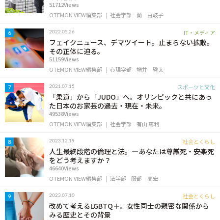
51712Views
OTEMON VIEW編集部
社会学部
蘭 由岐子
IT・メディア
2022.05.26
6
フェイクニュース、デマツイート。止まらない拡散。
その正体に迫る。
51159Views
OTEMON VIEW編集部
心理学部
増井 啓太
スポーツと文化
2021.07.15
7
「柔道」から「JUDO」へ。オリンピックと共にあっ
た日本のお家芸の過去・現在・未来。
49538Views
OTEMON VIEW編集部
社会学部
有山 篤利
社会とくらし
2023.12.19
8
人生最終段階の倫理と法。―あなたは尊厳死・安楽死
をどう考えますか？
46640Views
OTEMON VIEW編集部
法学部
服部 高宏
社会とくらし
2023.07.10
9
改めて考えるLGBTQ＋。女性同士の親密な関係から
みる歴史とその背景