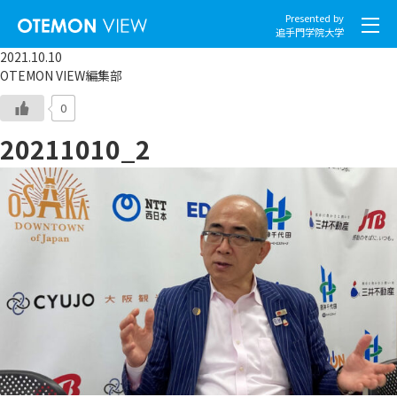
Presented by
追手門学院大学
2021.10.10
OTEMON VIEW編集部
0
20211010_2
社会とくらし
グローバル
スポーツと文化
こころとからだ
IT・メディア
地域・観光