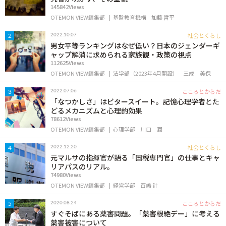
145842Views
OTEMON VIEW編集部
基盤教育機構
加藤 哲平
社会とくらし
2022.10.07
2
男女平等ランキングはなぜ低い？日本のジェンダーギ
ャップ解消に求められる家族観・政策の視点
112625Views
OTEMON VIEW編集部
法学部（2023年4月開設）
三成 美保
こころとからだ
2022.07.06
3
「なつかしさ」はビタースイート。記憶心理学者とた
どるメカニズムと心理的効果
78612Views
OTEMON VIEW編集部
心理学部
川口 潤
社会とくらし
2022.12.20
4
元マルサの指揮官が語る「国税専門官」の仕事とキャ
リアパスのリアル。
74980Views
OTEMON VIEW編集部
経営学部
百嶋 計
こころとからだ
2020.08.24
5
すぐそばにある薬害問題。「薬害根絶デー」に考える
薬害被害について