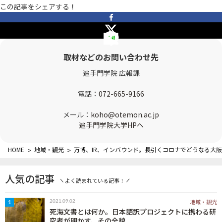
この記事をシェアする！
OTEMON VIEWについて
サイトポリシー
取材などのお問い合わせ先
追手門学院 広報課
電話：
072-665-9166
メール：
koho@otemon.ac.jp
追手門学院大学HPへ
FOLLOW US
HOME
>
地域・観光
>
万博、IR、インバウンド。長引くコロナでどうなる大
人気の記事
よく読まれている記事！
地域・観光
2021.09.02
1
死海文書とは何か。日本語訳プロジェクトに携わる研
究者が明かす、その全貌