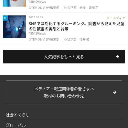
45842Views
OTEMON VIEW編集部
社会学部
赤枝 香奈子
IT・メディア
2023.01.24
10
SNSで深刻化するグルーミング。調査から見えた児童
の性被害の実態と背景
45545Views
OTEMON VIEW編集部
心理学部
櫻井 鼓
人気記事をもっと見る
メディア・報道関係者の皆さまへ
取材のお問い合わせ先
社会とくらし
グローバル