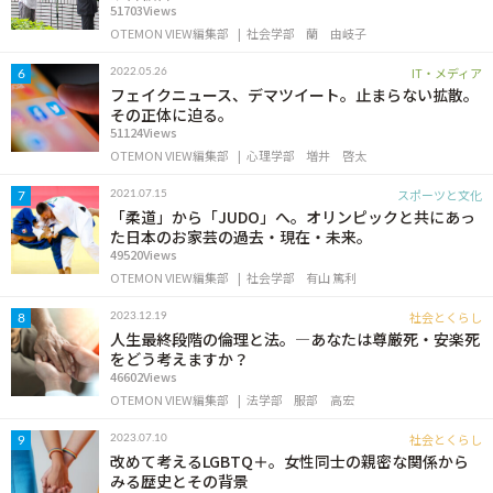
51703Views
OTEMON VIEW編集部
社会学部
蘭 由岐子
IT・メディア
2022.05.26
6
フェイクニュース、デマツイート。止まらない拡散。
その正体に迫る。
51124Views
OTEMON VIEW編集部
心理学部
増井 啓太
スポーツと文化
2021.07.15
7
「柔道」から「JUDO」へ。オリンピックと共にあっ
た日本のお家芸の過去・現在・未来。
49520Views
OTEMON VIEW編集部
社会学部
有山 篤利
社会とくらし
2023.12.19
8
人生最終段階の倫理と法。―あなたは尊厳死・安楽死
をどう考えますか？
46602Views
OTEMON VIEW編集部
法学部
服部 高宏
社会とくらし
2023.07.10
9
改めて考えるLGBTQ＋。女性同士の親密な関係から
みる歴史とその背景