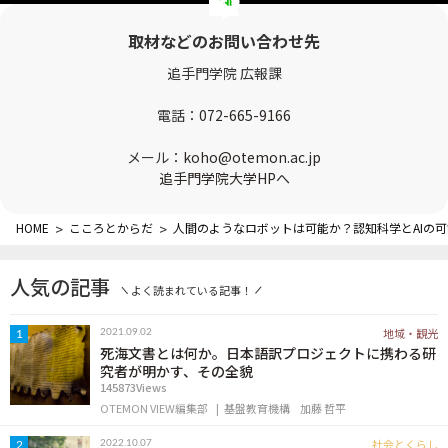
OTEMON VIEWについて
取材などのお問い合わせ先
サイトポリシー
追手門学院 広報課
電話：
072-665-9166
メール：
koho@otemon.ac.jp
追手門学院大学HPへ
HOME
>
こころとからだ
>
人間のようなロボットは可能か？認知科学とAIの
人気の記事
FOLLOW US
よく読まれている記事！
地域・観光
2021.09.02
1
死海文書とは何か。日本語訳プロジェクトに携わる研
究者が明かす、その全貌
145873Views
OTEMON VIEW編集部
基盤教育機構
加藤 哲平
社会とくらし
2022.10.07
2