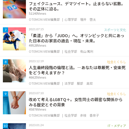
フェイクニュース、デマツイート。止まらない拡散。
その正体に迫る。
51140Views
OTEMON VIEW編集部
心理学部
増井 啓太
スポーツと文化
2021.07.15
7
「柔道」から「JUDO」へ。オリンピックと共にあっ
た日本のお家芸の過去・現在・未来。
49528Views
OTEMON VIEW編集部
社会学部
有山 篤利
社会とくらし
2023.12.19
8
人生最終段階の倫理と法。―あなたは尊厳死・安楽死
をどう考えますか？
46625Views
OTEMON VIEW編集部
法学部
服部 高宏
社会とくらし
2023.07.10
9
改めて考えるLGBTQ＋。女性同士の親密な関係から
みる歴史とその背景
45876Views
OTEMON VIEW編集部
社会学部
赤枝 香奈子
IT・メディア
2023.01.24
10