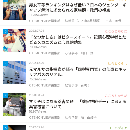
男女平等ランキングはなぜ低い？日本のジェンダーギ
ャップ解消に求められる家族観・政策の視点
112656Views
OTEMON VIEW編集部
法学部（2023年4月開設）
三成 美保
こころとからだ
2022.07.06
3
「なつかしさ」はビタースイート。記憶心理学者とた
どるメカニズムと心理的効果
78686Views
OTEMON VIEW編集部
心理学部
川口 潤
社会とくらし
2022.12.20
4
元マルサの指揮官が語る「国税専門官」の仕事とキャ
リアパスのリアル。
75024Views
OTEMON VIEW編集部
経営学部
百嶋 計
こころとからだ
2020.08.24
5
すぐそばにある薬害問題。「薬害根絶デー」に考える
薬害被害について
51707Views
OTEMON VIEW編集部
社会学部
蘭 由岐子
IT・メディア
2022.05.26
6