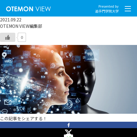
Presented by
追手門学院大学
2021.09.22
OTEMON VIEW編集部
0
社会とくらし
グローバル
スポーツと文化
こころとからだ
IT・メディア
この記事をシェアする！
地域・観光