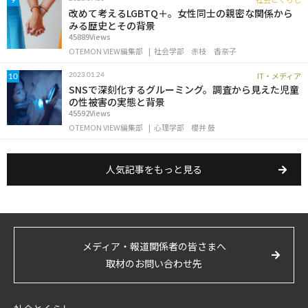
9
改めて考えるLGBTQ＋。女性同士の親密な関係から
みる歴史とその背景
45889Views
OTEMON VIEW編集部
社会学部
赤枝 香奈子
IT・メディア
2023.01.24
10
SNSで深刻化するグルーミング。調査から見えた児童
の性被害の実態と背景
45592Views
OTEMON VIEW編集部
心理学部
櫻井 鼓
人気記事をもっと見る
メディア・報道関係者の皆さまへ
取材のお問い合わせ先