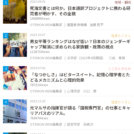
地域・観光
2021.09.02
1
OTEMON VIEWについて
死海文書とは何か。日本語訳プロジェクトに携わる研
究者が明かす、その全貌
145894Views
サイトポリシー
OTEMON VIEW編集部
基盤教育機構
加藤 哲平
社会とくらし
2022.10.07
2
男女平等ランキングはなぜ低い？日本のジェンダーギ
ャップ解消に求められる家族観・政策の視点
112671Views
OTEMON VIEW編集部
法学部（2023年4月開設）
三成 美保
こころとからだ
2022.07.06
3
「なつかしさ」はビタースイート。記憶心理学者とた
どるメカニズムと心理的効果
78731Views
FOLLOW US
OTEMON VIEW編集部
心理学部
川口 潤
社会とくらし
2022.12.20
4
元マルサの指揮官が語る「国税専門官」の仕事とキャ
リアパスのリアル。
75047Views
OTEMON VIEW編集部
経営学部
百嶋 計