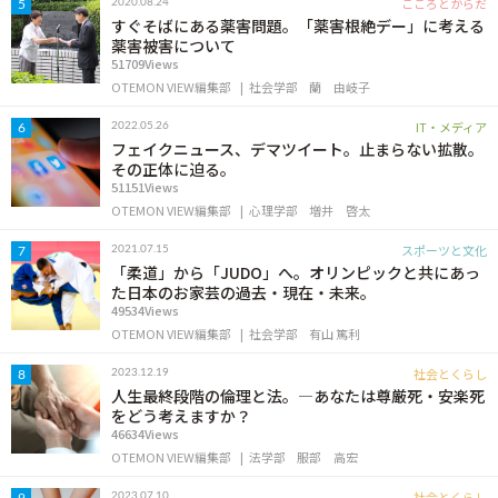
こころとからだ
2020.08.24
5
すぐそばにある薬害問題。「薬害根絶デー」に考える
薬害被害について
51709Views
OTEMON VIEW編集部
社会学部
蘭 由岐子
IT・メディア
2022.05.26
6
フェイクニュース、デマツイート。止まらない拡散。
その正体に迫る。
51151Views
OTEMON VIEW編集部
心理学部
増井 啓太
スポーツと文化
2021.07.15
7
「柔道」から「JUDO」へ。オリンピックと共にあっ
た日本のお家芸の過去・現在・未来。
49534Views
OTEMON VIEW編集部
社会学部
有山 篤利
社会とくらし
2023.12.19
8
人生最終段階の倫理と法。―あなたは尊厳死・安楽死
をどう考えますか？
46634Views
OTEMON VIEW編集部
法学部
服部 高宏
社会とくらし
2023.07.10