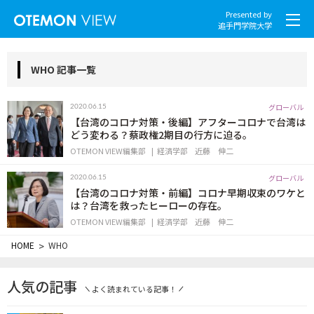
Presented by
追手門学院大学
WHO 記事一覧
グローバル
2020.06.15
社会とくらし
【台湾のコロナ対策・後編】アフターコロナで台湾は
どう変わる？蔡政権2期目の行方に迫る。
OTEMON VIEW編集部
経済学部
近藤 伸二
グローバル
グローバル
2020.06.15
スポーツと文化
【台湾のコロナ対策・前編】コロナ早期収束のワケと
は？台湾を救ったヒーローの存在。
こころとからだ
OTEMON VIEW編集部
経済学部
近藤 伸二
HOME
>
WHO
IT・メディア
人気の記事
地域・観光
よく読まれている記事！