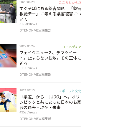
こころとからだ
2020.08.24
すぐそばにある薬害問題。「薬害
根絶デー」に考える薬害被害につ
いて
51701Views
OTEMON VIEW編集部
IT・メディア
2022.05.26
フェイクニュース、デマツイー
ト。止まらない拡散。その正体に
迫る。
51116Views
OTEMON VIEW編集部
スポーツと文化
2021.07.15
「柔道」から「JUDO」へ。オリ
ンピックと共にあった日本のお家
芸の過去・現在・未来。
49520Views
OTEMON VIEW編集部