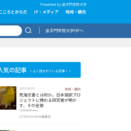
Presented by
追手門学院大学
こころとからだ
IT・メディア
地域・観光
追手門学院大学HPへ
人気の記事
よく読まれている記事！
地域・観光
2021.09.02
死海文書とは何か。日本語訳プロ
ジェクトに携わる研究者が明か
す、その全貌
145836Views
OTEMON VIEW編集部