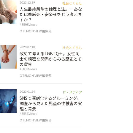
社会とくらし
2023.12.19
人生最終段階の倫理と法。―あな
たは尊厳死・安楽死をどう考えま
すか？
46598Views
OTEMON VIEW編集部
社会とくらし
2023.07.10
改めて考えるLGBTQ＋。女性同
士の親密な関係からみる歴史とそ
の背景
45838Views
OTEMON VIEW編集部
IT・メディア
2023.01.24
SNSで深刻化するグルーミング。
調査から見えた児童の性被害の実
態と背景
45536Views
OTEMON VIEW編集部