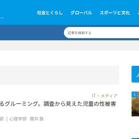
社会とくらし
グローバル
スポーツと文化
ツー
IT・メディア
1
するグルーミング。調査から見えた児童の性被害
集部
心理学部
櫻井 鼓