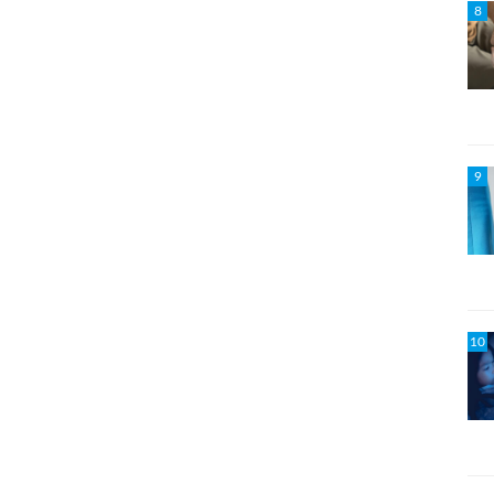
8
9
10