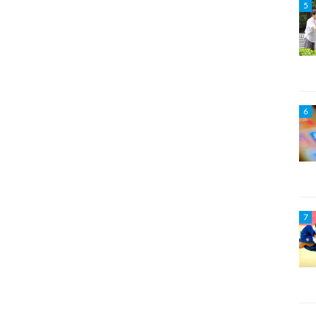
5
6
7