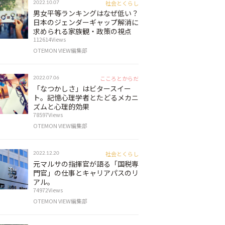
社会とくらし
2022.10.07
男女平等ランキングはなぜ低い？
日本のジェンダーギャップ解消に
求められる家族観・政策の視点
112614Views
OTEMON VIEW編集部
こころとからだ
2022.07.06
「なつかしさ」はビタースイー
ト。記憶心理学者とたどるメカニ
ズムと心理的効果
78597Views
OTEMON VIEW編集部
社会とくらし
2022.12.20
元マルサの指揮官が語る「国税専
門官」の仕事とキャリアパスのリ
アル。
74972Views
OTEMON VIEW編集部