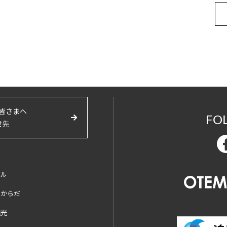
皆さまへ
FO
せ先
バル
とからだ
観光