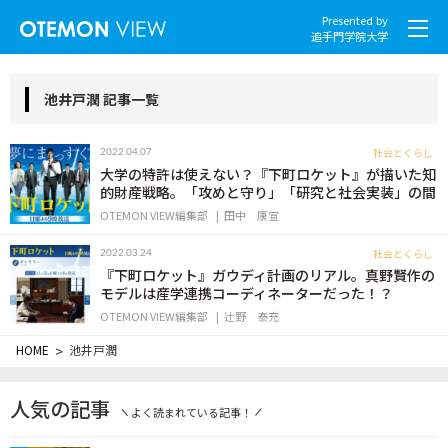
Presented by
追手門学院大学
池井戸潤 記事一覧
社会とくらし
2022.04.07
社会とくらし
大学の特許は使えない？『下町ロケット』が描いた知
的財産戦略。「攻めと守り」「研究と社会実装」の間
OTEMON VIEW編集部
田中 康宣
グローバル
社会とくらし
2022.03.24
スポーツと文化
『下町ロケット』ガウディ計画のリアル。真野賢作の
モデルは産学連携コーディネーターだった！？
こころとからだ
OTEMON VIEW編集部
辻野 泰充
HOME
>
池井戸潤
IT・メディア
人気の記事
地域・観光
よく読まれている記事！