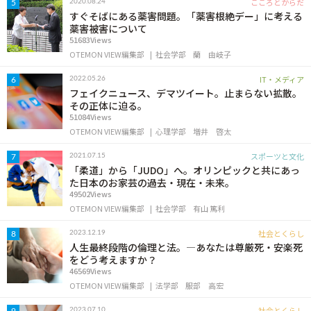
こころとからだ
2020.08.24
5
すぐそばにある薬害問題。「薬害根絶デー」に考える
薬害被害について
51683Views
OTEMON VIEW編集部
社会学部
蘭 由岐子
IT・メディア
2022.05.26
6
フェイクニュース、デマツイート。止まらない拡散。
その正体に迫る。
51084Views
OTEMON VIEW編集部
心理学部
増井 啓太
スポーツと文化
2021.07.15
7
「柔道」から「JUDO」へ。オリンピックと共にあっ
た日本のお家芸の過去・現在・未来。
49502Views
OTEMON VIEW編集部
社会学部
有山 篤利
社会とくらし
2023.12.19
8
人生最終段階の倫理と法。―あなたは尊厳死・安楽死
をどう考えますか？
46569Views
OTEMON VIEW編集部
法学部
服部 高宏
社会とくらし
2023.07.10