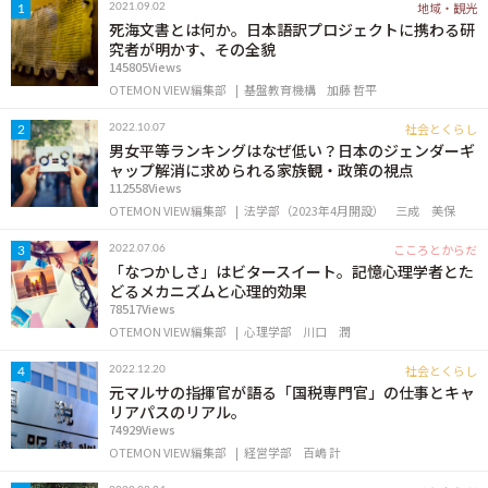
地域・観光
2021.09.02
1
OTEMON VIEWについて
死海文書とは何か。日本語訳プロジェクトに携わる研
究者が明かす、その全貌
145805Views
サイトポリシー
OTEMON VIEW編集部
基盤教育機構
加藤 哲平
社会とくらし
2022.10.07
2
男女平等ランキングはなぜ低い？日本のジェンダーギ
ャップ解消に求められる家族観・政策の視点
112558Views
OTEMON VIEW編集部
法学部（2023年4月開設）
三成 美保
こころとからだ
2022.07.06
3
「なつかしさ」はビタースイート。記憶心理学者とた
どるメカニズムと心理的効果
78517Views
FOLLOW US
OTEMON VIEW編集部
心理学部
川口 潤
社会とくらし
2022.12.20
4
元マルサの指揮官が語る「国税専門官」の仕事とキャ
リアパスのリアル。
74929Views
OTEMON VIEW編集部
経営学部
百嶋 計