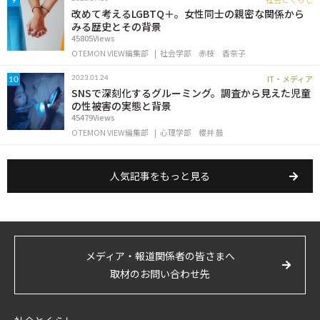
9
改めて考えるLGBTQ＋。女性同士の親密な関係から
みる歴史とその背景
45805Views
OTEMON VIEW編集部
社会学部
赤枝 香奈子
IT・メディア
2023.01.24
10
SNSで深刻化するグルーミング。調査から見えた児童
の性被害の実態と背景
45479Views
OTEMON VIEW編集部
心理学部
櫻井 鼓
人気記事をもっと見る
メディア・報道関係者の皆さまへ
取材のお問い合わせ先