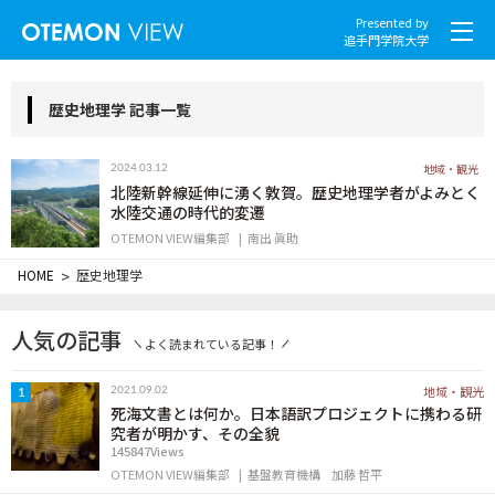
Presented by
追手門学院大学
歴史地理学 記事一覧
地域・観光
2024.03.12
社会とくらし
北陸新幹線延伸に湧く敦賀。歴史地理学者がよみとく
水陸交通の時代的変遷
OTEMON VIEW編集部
南出 眞助
グローバル
HOME
>
歴史地理学
スポーツと文化
人気の記事
よく読まれている記事！
こころとからだ
地域・観光
2021.09.02
1
IT・メディア
死海文書とは何か。日本語訳プロジェクトに携わる研
究者が明かす、その全貌
145847Views
地域・観光
OTEMON VIEW編集部
基盤教育機構
加藤 哲平