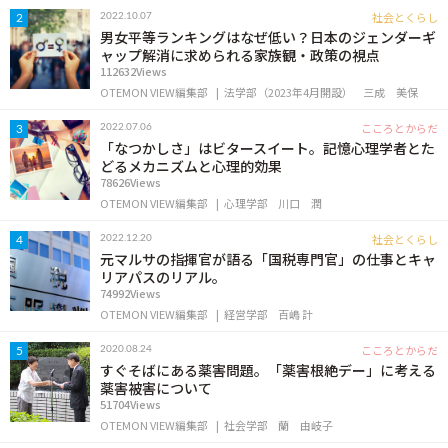
OTEMON VIEWについて
社会とくらし
2022.10.07
2
男女平等ランキングはなぜ低い？日本のジェンダーギ
ャップ解消に求められる家族観・政策の視点
サイトポリシー
112632Views
OTEMON VIEW編集部
法学部（2023年4月開設）
三成 美保
こころとからだ
2022.07.06
3
「なつかしさ」はビタースイート。記憶心理学者とた
どるメカニズムと心理的効果
78626Views
OTEMON VIEW編集部
心理学部
川口 潤
社会とくらし
2022.12.20
4
元マルサの指揮官が語る「国税専門官」の仕事とキャ
リアパスのリアル。
FOLLOW US
74992Views
OTEMON VIEW編集部
経営学部
百嶋 計
こころとからだ
2020.08.24
5
すぐそばにある薬害問題。「薬害根絶デー」に考える
薬害被害について
51704Views
OTEMON VIEW編集部
社会学部
蘭 由岐子