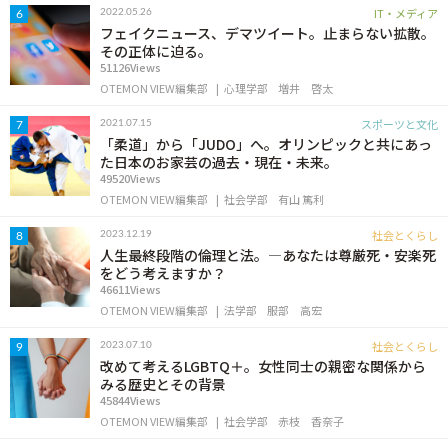
IT・メディア
2022.05.26
6
フェイクニュース、デマツイート。止まらない拡散。
その正体に迫る。
51126Views
OTEMON VIEW編集部
心理学部
増井 啓太
スポーツと文化
2021.07.15
7
「柔道」から「JUDO」へ。オリンピックと共にあっ
た日本のお家芸の過去・現在・未来。
49520Views
OTEMON VIEW編集部
社会学部
有山 篤利
社会とくらし
2023.12.19
8
人生最終段階の倫理と法。―あなたは尊厳死・安楽死
をどう考えますか？
46611Views
OTEMON VIEW編集部
法学部
服部 高宏
社会とくらし
2023.07.10
9
改めて考えるLGBTQ＋。女性同士の親密な関係から
みる歴史とその背景
45844Views
OTEMON VIEW編集部
社会学部
赤枝 香奈子