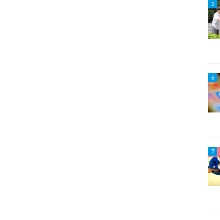
5
6
7