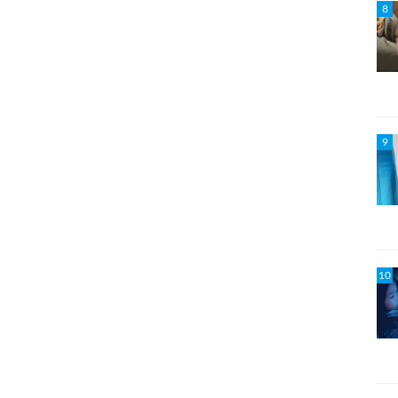
8
9
10