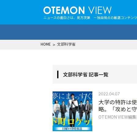
ニュースの面白さは、見方次第 ー独自視点の厳選コンテン
HOME
>
文部科学省
文部科学省 記事一覧
2022.04.07
大学の特許は使
略。「攻めと守
OTEMON VIEW編