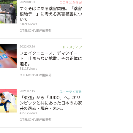
こころとからだ
2020.08.24
すぐそばにある薬害問題。「薬害
根絶デー」に考える薬害被害につ
いて
51699Views
OTEMON VIEW編集部
IT・メディア
2022.05.26
フェイクニュース、デマツイー
ト。止まらない拡散。その正体に
迫る。
51113Views
OTEMON VIEW編集部
スポーツと文化
2021.07.15
「柔道」から「JUDO」へ。オリ
ンピックと共にあった日本のお家
芸の過去・現在・未来。
49517Views
OTEMON VIEW編集部