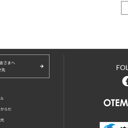
皆さまへ
FO
せ先
バル
とからだ
観光