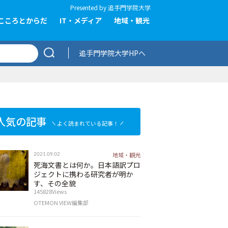
Presented by
追手門学院大学
こころとからだ
IT・メディア
地域・観光
追手門学院大学HPへ
人気の記事
よく読まれている記事！
地域・観光
2021.09.02
死海文書とは何か。日本語訳プロ
ジェクトに携わる研究者が明か
す、その全貌
145828Views
OTEMON VIEW編集部