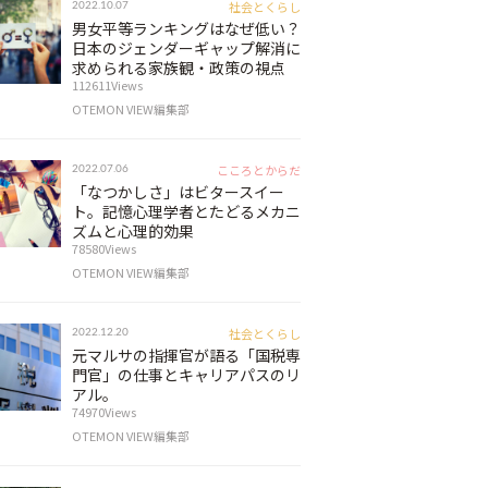
社会とくらし
2022.10.07
男女平等ランキングはなぜ低い？
日本のジェンダーギャップ解消に
求められる家族観・政策の視点
112611Views
OTEMON VIEW編集部
こころとからだ
2022.07.06
「なつかしさ」はビタースイー
ト。記憶心理学者とたどるメカニ
ズムと心理的効果
78580Views
OTEMON VIEW編集部
社会とくらし
2022.12.20
元マルサの指揮官が語る「国税専
門官」の仕事とキャリアパスのリ
アル。
74970Views
OTEMON VIEW編集部