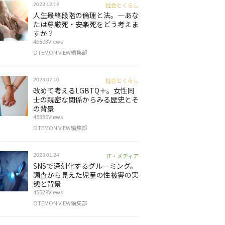
社会とくらし
2023.12.19
人生最終段階の倫理と法。―あな
たは尊厳死・安楽死をどう考えま
すか？
46593Views
OTEMON VIEW編集部
社会とくらし
2023.07.10
改めて考えるLGBTQ＋。女性同
士の親密な関係からみる歴史とそ
の背景
45836Views
OTEMON VIEW編集部
IT・メディア
2023.01.24
SNSで深刻化するグルーミング。
調査から見えた児童の性被害の実
態と背景
45529Views
OTEMON VIEW編集部