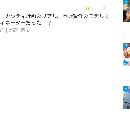
2
社会とくらし
』ガウディ計画のリアル。真野賢作のモデルは
ィネーターだった！？
集部
辻野 泰充
3
4