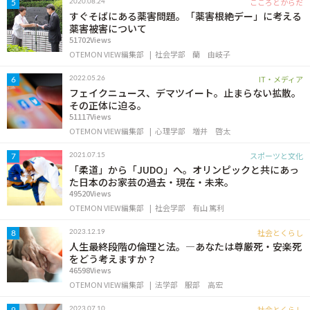
こころとからだ
2020.08.24
5
すぐそばにある薬害問題。「薬害根絶デー」に考える
薬害被害について
51702Views
OTEMON VIEW編集部
社会学部
蘭 由岐子
IT・メディア
2022.05.26
6
フェイクニュース、デマツイート。止まらない拡散。
その正体に迫る。
51117Views
OTEMON VIEW編集部
心理学部
増井 啓太
スポーツと文化
2021.07.15
7
「柔道」から「JUDO」へ。オリンピックと共にあっ
た日本のお家芸の過去・現在・未来。
49520Views
OTEMON VIEW編集部
社会学部
有山 篤利
社会とくらし
2023.12.19
8
人生最終段階の倫理と法。―あなたは尊厳死・安楽死
をどう考えますか？
46598Views
OTEMON VIEW編集部
法学部
服部 高宏
社会とくらし
2023.07.10