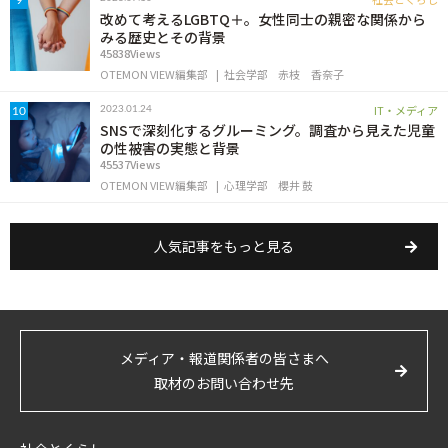
9
改めて考えるLGBTQ＋。女性同士の親密な関係から
みる歴史とその背景
45838Views
OTEMON VIEW編集部
社会学部
赤枝 香奈子
IT・メディア
2023.01.24
10
SNSで深刻化するグルーミング。調査から見えた児童
の性被害の実態と背景
45537Views
OTEMON VIEW編集部
心理学部
櫻井 鼓
人気記事をもっと見る
メディア・報道関係者の皆さまへ
取材のお問い合わせ先