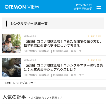
Presented by
追手門学院大学
シングルマザー 記事一覧
社会とくらし
2020.06.15
社会とくらし
【後編】コロナ離婚急増！？新たな住宅の在り方と、
母子家庭に必要な支援について考える。
OTEMON VIEW編集部
地域創造学部
葛西 リサ
グローバル
社会とくらし
2020.06.15
スポーツと文化
【前編】コロナ離婚急増！？シングルマザーの行き先
は？人気の母子シェアハウスとは？
こころとからだ
OTEMON VIEW編集部
地域創造学部
葛西 リサ
HOME
>
シングルマザー
IT・メディア
人気の記事
地域・観光
よく読まれている記事！