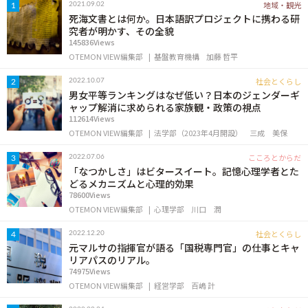
地域・観光
2021.09.02
1
OTEMON VIEWについて
死海文書とは何か。日本語訳プロジェクトに携わる研
究者が明かす、その全貌
145836Views
サイトポリシー
OTEMON VIEW編集部
基盤教育機構
加藤 哲平
社会とくらし
2022.10.07
2
男女平等ランキングはなぜ低い？日本のジェンダーギ
ャップ解消に求められる家族観・政策の視点
112614Views
OTEMON VIEW編集部
法学部（2023年4月開設）
三成 美保
こころとからだ
2022.07.06
3
「なつかしさ」はビタースイート。記憶心理学者とた
どるメカニズムと心理的効果
78600Views
FOLLOW US
OTEMON VIEW編集部
心理学部
川口 潤
社会とくらし
2022.12.20
4
元マルサの指揮官が語る「国税専門官」の仕事とキャ
リアパスのリアル。
74975Views
OTEMON VIEW編集部
経営学部
百嶋 計