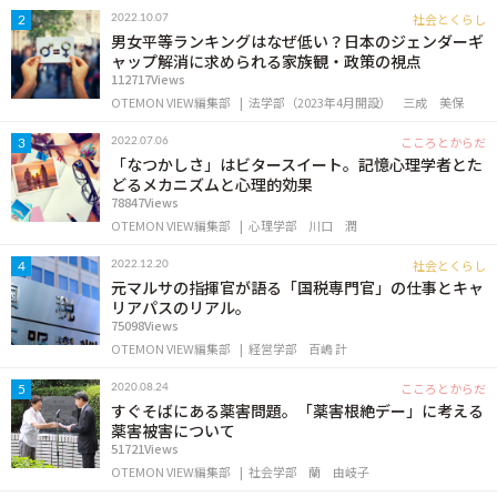
OTEMON VIEWについて
社会とくらし
2022.10.07
2
男女平等ランキングはなぜ低い？日本のジェンダーギ
ャップ解消に求められる家族観・政策の視点
サイトポリシー
112717Views
OTEMON VIEW編集部
法学部（2023年4月開設）
三成 美保
こころとからだ
2022.07.06
3
「なつかしさ」はビタースイート。記憶心理学者とた
どるメカニズムと心理的効果
78847Views
OTEMON VIEW編集部
心理学部
川口 潤
社会とくらし
2022.12.20
4
元マルサの指揮官が語る「国税専門官」の仕事とキャ
リアパスのリアル。
FOLLOW US
75098Views
OTEMON VIEW編集部
経営学部
百嶋 計
こころとからだ
2020.08.24
5
すぐそばにある薬害問題。「薬害根絶デー」に考える
薬害被害について
51721Views
OTEMON VIEW編集部
社会学部
蘭 由岐子