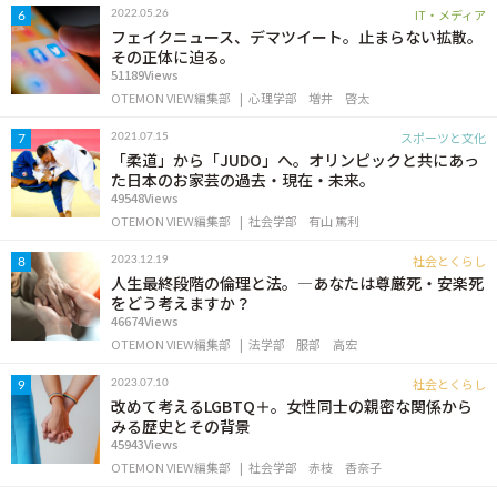
IT・メディア
2022.05.26
6
フェイクニュース、デマツイート。止まらない拡散。
その正体に迫る。
51189Views
OTEMON VIEW編集部
心理学部
増井 啓太
スポーツと文化
2021.07.15
7
「柔道」から「JUDO」へ。オリンピックと共にあっ
た日本のお家芸の過去・現在・未来。
49548Views
OTEMON VIEW編集部
社会学部
有山 篤利
社会とくらし
2023.12.19
8
人生最終段階の倫理と法。―あなたは尊厳死・安楽死
をどう考えますか？
46674Views
OTEMON VIEW編集部
法学部
服部 高宏
社会とくらし
2023.07.10
9
改めて考えるLGBTQ＋。女性同士の親密な関係から
みる歴史とその背景
45943Views
OTEMON VIEW編集部
社会学部
赤枝 香奈子