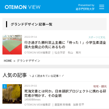
Presented by
追手門学院大学
グランドデザイン 記事一覧
スポーツと文化
2022.09.16
社会とくらし
行き過ぎた勝利至上主義に「待った！」小学生柔道全
国大会廃止の先にあるもの
OTEMON VIEW編集部
社会学部
有山 篤利
グローバル
HOME
>
グランドデザイン
スポーツと文化
人気の記事
よく読まれている記事！
こころとからだ
地域・観光
2021.09.02
1
IT・メディア
死海文書とは何か。日本語訳プロジェクトに携わる研
究者が明かす、その全貌
145938Views
地域・観光
OTEMON VIEW編集部
基盤教育機構
加藤 哲平