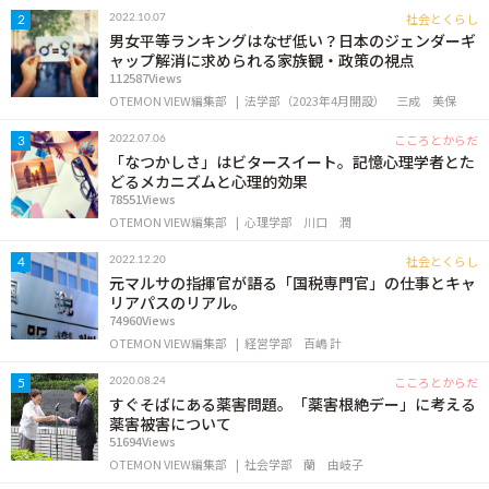
OTEMON VIEWについて
社会とくらし
2022.10.07
2
男女平等ランキングはなぜ低い？日本のジェンダーギ
ャップ解消に求められる家族観・政策の視点
サイトポリシー
112587Views
OTEMON VIEW編集部
法学部（2023年4月開設）
三成 美保
こころとからだ
2022.07.06
3
「なつかしさ」はビタースイート。記憶心理学者とた
どるメカニズムと心理的効果
78551Views
OTEMON VIEW編集部
心理学部
川口 潤
社会とくらし
2022.12.20
4
元マルサの指揮官が語る「国税専門官」の仕事とキャ
リアパスのリアル。
FOLLOW US
74960Views
OTEMON VIEW編集部
経営学部
百嶋 計
こころとからだ
2020.08.24
5
すぐそばにある薬害問題。「薬害根絶デー」に考える
薬害被害について
51694Views
OTEMON VIEW編集部
社会学部
蘭 由岐子