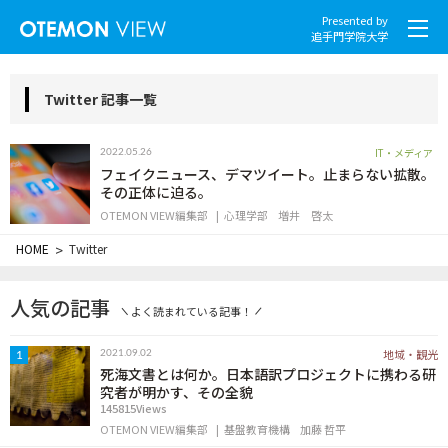
Presented by
追手門学院大学
Twitter 記事一覧
IT・メディア
2022.05.26
社会とくらし
フェイクニュース、デマツイート。止まらない拡散。
その正体に迫る。
OTEMON VIEW編集部
心理学部
増井 啓太
グローバル
HOME
>
Twitter
スポーツと文化
人気の記事
よく読まれている記事！
こころとからだ
地域・観光
2021.09.02
1
IT・メディア
死海文書とは何か。日本語訳プロジェクトに携わる研
究者が明かす、その全貌
145815Views
地域・観光
OTEMON VIEW編集部
基盤教育機構
加藤 哲平