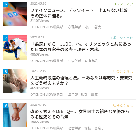
IT・メディア
2022.05.26
6
フェイクニュース、デマツイート。止まらない拡散。
その正体に迫る。
51101Views
OTEMON VIEW編集部
心理学部
増井 啓太
スポーツと文化
2021.07.15
7
「柔道」から「JUDO」へ。オリンピックと共にあっ
た日本のお家芸の過去・現在・未来。
49509Views
OTEMON VIEW編集部
社会学部
有山 篤利
社会とくらし
2023.12.19
8
人生最終段階の倫理と法。―あなたは尊厳死・安楽死
をどう考えますか？
46588Views
OTEMON VIEW編集部
法学部
服部 高宏
社会とくらし
2023.07.10
9
改めて考えるLGBTQ＋。女性同士の親密な関係から
みる歴史とその背景
45822Views
OTEMON VIEW編集部
社会学部
赤枝 香奈子