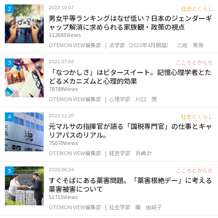
OTEMON VIEWについて
社会とくらし
2022.10.07
2
男女平等ランキングはなぜ低い？日本のジェンダーギ
ャップ解消に求められる家族観・政策の視点
サイトポリシー
112693Views
OTEMON VIEW編集部
法学部（2023年4月開設）
三成 美保
こころとからだ
2022.07.06
3
「なつかしさ」はビタースイート。記憶心理学者とた
どるメカニズムと心理的効果
78789Views
OTEMON VIEW編集部
心理学部
川口 潤
社会とくらし
2022.12.20
4
元マルサの指揮官が語る「国税専門官」の仕事とキャ
リアパスのリアル。
FOLLOW US
75070Views
OTEMON VIEW編集部
経営学部
百嶋 計
こころとからだ
2020.08.24
5
すぐそばにある薬害問題。「薬害根絶デー」に考える
薬害被害について
51715Views
OTEMON VIEW編集部
社会学部
蘭 由岐子