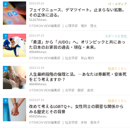
IT・メディア
2022.05.26
6
フェイクニュース、デマツイート。止まらない拡散。
その正体に迫る。
51167Views
OTEMON VIEW編集部
心理学部
増井 啓太
スポーツと文化
2021.07.15
7
「柔道」から「JUDO」へ。オリンピックと共にあっ
た日本のお家芸の過去・現在・未来。
49544Views
OTEMON VIEW編集部
社会学部
有山 篤利
社会とくらし
2023.12.19
8
人生最終段階の倫理と法。―あなたは尊厳死・安楽死
をどう考えますか？
46646Views
OTEMON VIEW編集部
法学部
服部 高宏
社会とくらし
2023.07.10
9
改めて考えるLGBTQ＋。女性同士の親密な関係から
みる歴史とその背景
45915Views
OTEMON VIEW編集部
社会学部
赤枝 香奈子