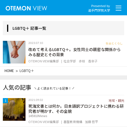
Presented by
追手門学院大学
LGBTQ＋ 記事一覧
社会とくらし
2023.07.10
社会とくらし
改めて考えるLGBTQ＋。女性同士の親密な関係から
みる歴史とその背景
OTEMON VIEW編集部
社会学部
赤枝 香奈子
グローバル
HOME
>
LGBTQ＋
スポーツと文化
人気の記事
よく読まれている記事！
こころとからだ
地域・観光
2021.09.02
1
IT・メディア
死海文書とは何か。日本語訳プロジェクトに携わる研
究者が明かす、その全貌
145910Views
地域・観光
OTEMON VIEW編集部
基盤教育機構
加藤 哲平