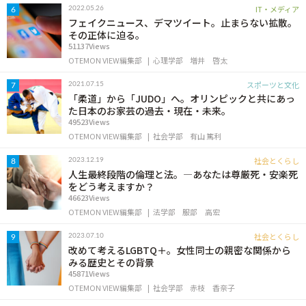
IT・メディア
2022.05.26
6
フェイクニュース、デマツイート。止まらない拡散。
その正体に迫る。
51137Views
OTEMON VIEW編集部
心理学部
増井 啓太
スポーツと文化
2021.07.15
7
「柔道」から「JUDO」へ。オリンピックと共にあっ
た日本のお家芸の過去・現在・未来。
49523Views
OTEMON VIEW編集部
社会学部
有山 篤利
社会とくらし
2023.12.19
8
人生最終段階の倫理と法。―あなたは尊厳死・安楽死
をどう考えますか？
46623Views
OTEMON VIEW編集部
法学部
服部 高宏
社会とくらし
2023.07.10
9
改めて考えるLGBTQ＋。女性同士の親密な関係から
みる歴史とその背景
45871Views
OTEMON VIEW編集部
社会学部
赤枝 香奈子