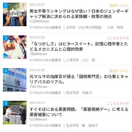
OTEMON VIEWについて
社会とくらし
2022.10.07
2
男女平等ランキングはなぜ低い？日本のジェンダーギ
ャップ解消に求められる家族観・政策の視点
サイトポリシー
112645Views
OTEMON VIEW編集部
法学部（2023年4月開設）
三成 美保
こころとからだ
2022.07.06
3
「なつかしさ」はビタースイート。記憶心理学者とた
どるメカニズムと心理的効果
78666Views
OTEMON VIEW編集部
心理学部
川口 潤
社会とくらし
2022.12.20
4
元マルサの指揮官が語る「国税専門官」の仕事とキャ
リアパスのリアル。
FOLLOW US
75017Views
OTEMON VIEW編集部
経営学部
百嶋 計
こころとからだ
2020.08.24
5
すぐそばにある薬害問題。「薬害根絶デー」に考える
薬害被害について
51706Views
OTEMON VIEW編集部
社会学部
蘭 由岐子