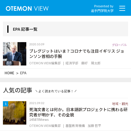
Presented by
追手門学院大学
EPA 記事一覧
グローバル
2020.10.09
社会とくらし
ブレグジットはいま？コロナでも注目イギリス ジョ
ンソン首相の手腕
OTEMON VIEW編集部
経済学部
藤好 陽太郎
グローバル
HOME
>
EPA
スポーツと文化
人気の記事
よく読まれている記事！
こころとからだ
地域・観光
2021.09.02
1
IT・メディア
死海文書とは何か。日本語訳プロジェクトに携わる研
究者が明かす、その全貌
145870Views
地域・観光
OTEMON VIEW編集部
基盤教育機構
加藤 哲平