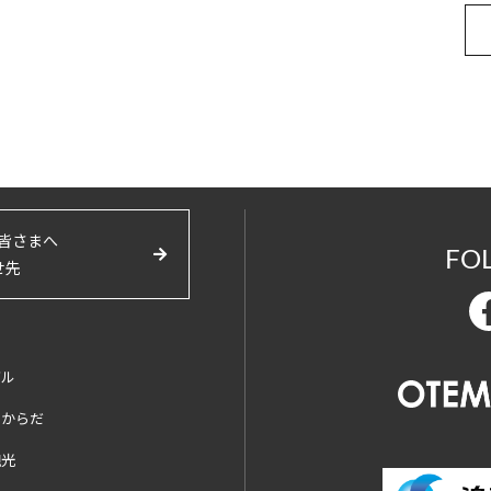
皆さまへ
FO
せ先
バル
とからだ
観光