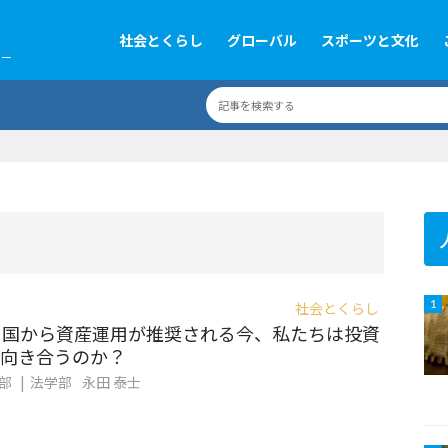
社会とくらし
グローバル
スポーツと文化
ツー
社会とくらし
1
動」国から資産運用が推奨される今、私たちは投資
向き合うのか？
集部
法学部
永田 泰士