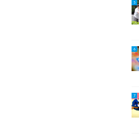
5
6
7