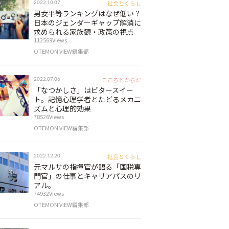
社会とくらし
2022.10.07
男女平等ランキングはなぜ低い？
日本のジェンダーギャップ解消に
求められる家族観・政策の視点
112569Views
OTEMON VIEW編集部
こころとからだ
2022.07.06
「なつかしさ」はビタースイー
ト。記憶心理学者とたどるメカニ
ズムと心理的効果
78526Views
OTEMON VIEW編集部
社会とくらし
2022.12.20
元マルサの指揮官が語る「国税専
門官」の仕事とキャリアパスのリ
アル。
74932Views
OTEMON VIEW編集部