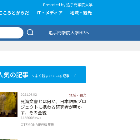
Presented by
追手門学院大学
こころとからだ
IT・メディア
地域・観光
追手門学院大学HPへ
人気の記事
よく読まれている記事！
地域・観光
2021.09.02
死海文書とは何か。日本語訳プロ
ジェクトに携わる研究者が明か
す、その全貌
145806Views
OTEMON VIEW編集部