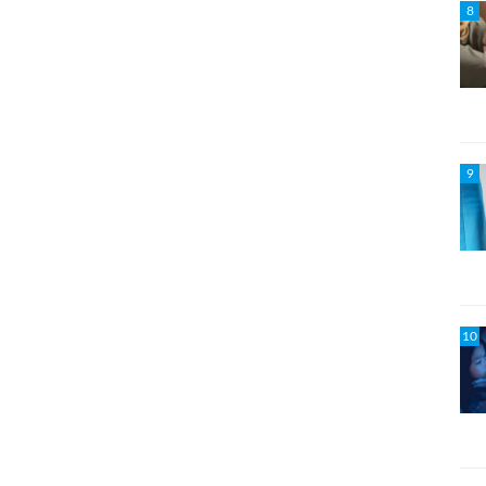
8
9
10