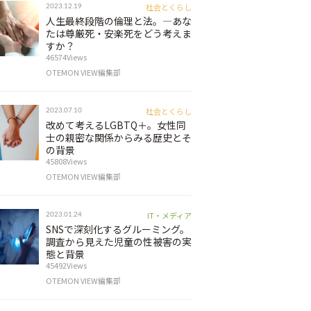
社会とくらし
2023.12.19
人生最終段階の倫理と法。―あな
たは尊厳死・安楽死をどう考えま
すか？
46574Views
OTEMON VIEW編集部
社会とくらし
2023.07.10
改めて考えるLGBTQ＋。女性同
士の親密な関係からみる歴史とそ
の背景
45808Views
OTEMON VIEW編集部
IT・メディア
2023.01.24
SNSで深刻化するグルーミング。
調査から見えた児童の性被害の実
態と背景
45492Views
OTEMON VIEW編集部