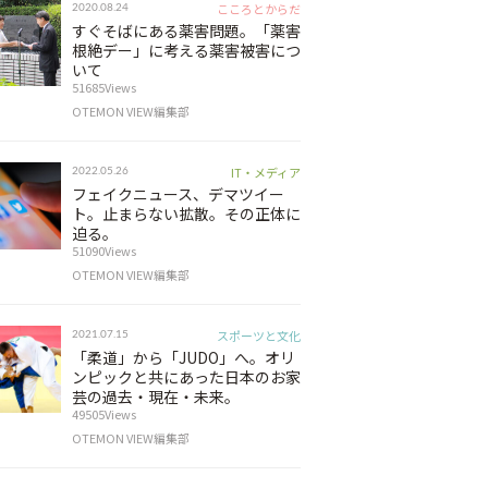
こころとからだ
2020.08.24
すぐそばにある薬害問題。「薬害
根絶デー」に考える薬害被害につ
いて
51685Views
OTEMON VIEW編集部
IT・メディア
2022.05.26
フェイクニュース、デマツイー
ト。止まらない拡散。その正体に
迫る。
51090Views
OTEMON VIEW編集部
スポーツと文化
2021.07.15
「柔道」から「JUDO」へ。オリ
ンピックと共にあった日本のお家
芸の過去・現在・未来。
49505Views
OTEMON VIEW編集部