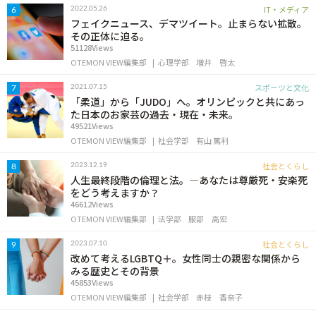
IT・メディア
2022.05.26
6
フェイクニュース、デマツイート。止まらない拡散。
その正体に迫る。
51128Views
OTEMON VIEW編集部
心理学部
増井 啓太
スポーツと文化
2021.07.15
7
「柔道」から「JUDO」へ。オリンピックと共にあっ
た日本のお家芸の過去・現在・未来。
49521Views
OTEMON VIEW編集部
社会学部
有山 篤利
社会とくらし
2023.12.19
8
人生最終段階の倫理と法。―あなたは尊厳死・安楽死
をどう考えますか？
46612Views
OTEMON VIEW編集部
法学部
服部 高宏
社会とくらし
2023.07.10
9
改めて考えるLGBTQ＋。女性同士の親密な関係から
みる歴史とその背景
45853Views
OTEMON VIEW編集部
社会学部
赤枝 香奈子