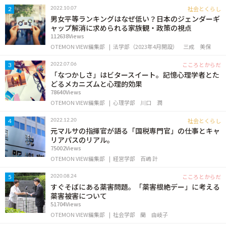
OTEMON VIEWについて
社会とくらし
2022.10.07
2
男女平等ランキングはなぜ低い？日本のジェンダーギ
ャップ解消に求められる家族観・政策の視点
サイトポリシー
112638Views
OTEMON VIEW編集部
法学部（2023年4月開設）
三成 美保
こころとからだ
2022.07.06
3
「なつかしさ」はビタースイート。記憶心理学者とた
どるメカニズムと心理的効果
78640Views
OTEMON VIEW編集部
心理学部
川口 潤
社会とくらし
2022.12.20
4
元マルサの指揮官が語る「国税専門官」の仕事とキャ
リアパスのリアル。
FOLLOW US
75002Views
OTEMON VIEW編集部
経営学部
百嶋 計
こころとからだ
2020.08.24
5
すぐそばにある薬害問題。「薬害根絶デー」に考える
薬害被害について
51704Views
OTEMON VIEW編集部
社会学部
蘭 由岐子