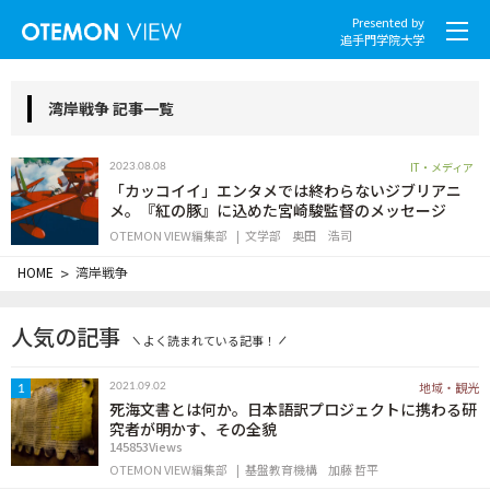
Presented by
追手門学院大学
湾岸戦争 記事一覧
IT・メディア
2023.08.08
社会とくらし
「カッコイイ」エンタメでは終わらないジブリアニ
メ。『紅の豚』に込めた宮崎駿監督のメッセージ
OTEMON VIEW編集部
文学部
奥田 浩司
グローバル
HOME
>
湾岸戦争
スポーツと文化
人気の記事
よく読まれている記事！
こころとからだ
地域・観光
2021.09.02
1
IT・メディア
死海文書とは何か。日本語訳プロジェクトに携わる研
究者が明かす、その全貌
145853Views
地域・観光
OTEMON VIEW編集部
基盤教育機構
加藤 哲平