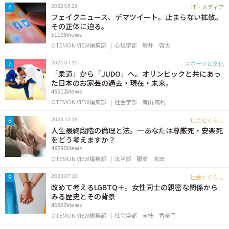
IT・メディア
2022.05.26
6
フェイクニュース、デマツイート。止まらない拡散。
その正体に迫る。
51106Views
OTEMON VIEW編集部
心理学部
増井 啓太
スポーツと文化
2021.07.15
7
「柔道」から「JUDO」へ。オリンピックと共にあっ
た日本のお家芸の過去・現在・未来。
49512Views
OTEMON VIEW編集部
社会学部
有山 篤利
社会とくらし
2023.12.19
8
人生最終段階の倫理と法。―あなたは尊厳死・安楽死
をどう考えますか？
46590Views
OTEMON VIEW編集部
法学部
服部 高宏
社会とくらし
2023.07.10
9
改めて考えるLGBTQ＋。女性同士の親密な関係から
みる歴史とその背景
45830Views
OTEMON VIEW編集部
社会学部
赤枝 香奈子