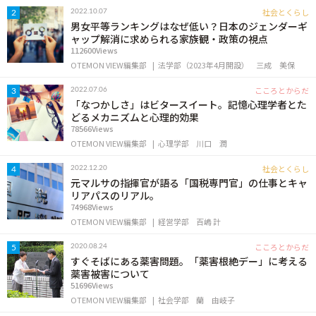
OTEMON VIEWについて
社会とくらし
2022.10.07
2
男女平等ランキングはなぜ低い？日本のジェンダーギ
ャップ解消に求められる家族観・政策の視点
サイトポリシー
112600Views
OTEMON VIEW編集部
法学部（2023年4月開設）
三成 美保
こころとからだ
2022.07.06
3
「なつかしさ」はビタースイート。記憶心理学者とた
どるメカニズムと心理的効果
78566Views
OTEMON VIEW編集部
心理学部
川口 潤
社会とくらし
2022.12.20
4
元マルサの指揮官が語る「国税専門官」の仕事とキャ
リアパスのリアル。
FOLLOW US
74968Views
OTEMON VIEW編集部
経営学部
百嶋 計
こころとからだ
2020.08.24
5
すぐそばにある薬害問題。「薬害根絶デー」に考える
薬害被害について
51696Views
OTEMON VIEW編集部
社会学部
蘭 由岐子