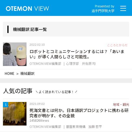
Presented by
追手門学院大学
機械翻訳 記事一覧
こころとからだ
2022.02.10
社会とくらし
ロボットとコミュニケーションするには？「あいま
い」が導く人間らしさと可能性。
OTEMON VIEW編集部
心理学部
井佐原 均
グローバル
HOME
>
機械翻訳
スポーツと文化
人気の記事
よく読まれている記事！
こころとからだ
地域・観光
2021.09.02
1
IT・メディア
死海文書とは何か。日本語訳プロジェクトに携わる研
究者が明かす、その全貌
145826Views
地域・観光
OTEMON VIEW編集部
基盤教育機構
加藤 哲平