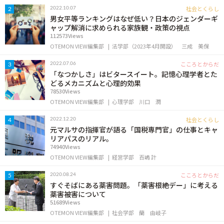
OTEMON VIEWについて
社会とくらし
2022.10.07
2
男女平等ランキングはなぜ低い？日本のジェンダーギ
ャップ解消に求められる家族観・政策の視点
サイトポリシー
112573Views
OTEMON VIEW編集部
法学部（2023年4月開設）
三成 美保
こころとからだ
2022.07.06
3
「なつかしさ」はビタースイート。記憶心理学者とた
どるメカニズムと心理的効果
78530Views
OTEMON VIEW編集部
心理学部
川口 潤
社会とくらし
2022.12.20
4
元マルサの指揮官が語る「国税専門官」の仕事とキャ
リアパスのリアル。
FOLLOW US
74940Views
OTEMON VIEW編集部
経営学部
百嶋 計
こころとからだ
2020.08.24
5
すぐそばにある薬害問題。「薬害根絶デー」に考える
薬害被害について
51689Views
OTEMON VIEW編集部
社会学部
蘭 由岐子