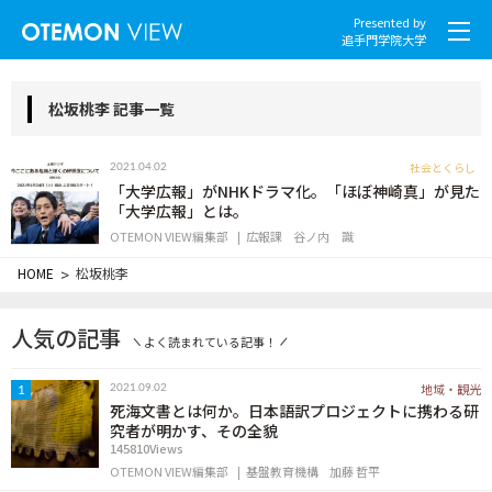
Presented by
追手門学院大学
松坂桃李 記事一覧
社会とくらし
2021.04.02
社会とくらし
「大学広報」がNHKドラマ化。「ほぼ神崎真」が見た
「大学広報」とは。
OTEMON VIEW編集部
広報課
谷ノ内 識
グローバル
HOME
>
松坂桃李
スポーツと文化
人気の記事
よく読まれている記事！
こころとからだ
地域・観光
2021.09.02
1
IT・メディア
死海文書とは何か。日本語訳プロジェクトに携わる研
究者が明かす、その全貌
145810Views
地域・観光
OTEMON VIEW編集部
基盤教育機構
加藤 哲平