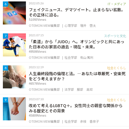
IT・メディア
2022.05.26
6
フェイクニュース、デマツイート。止まらない拡散。
その正体に迫る。
51093Views
OTEMON VIEW編集部
心理学部
増井 啓太
スポーツと文化
2021.07.15
7
「柔道」から「JUDO」へ。オリンピックと共にあっ
た日本のお家芸の過去・現在・未来。
49506Views
OTEMON VIEW編集部
社会学部
有山 篤利
社会とくらし
2023.12.19
8
人生最終段階の倫理と法。―あなたは尊厳死・安楽死
をどう考えますか？
46576Views
OTEMON VIEW編集部
法学部
服部 高宏
社会とくらし
2023.07.10
9
改めて考えるLGBTQ＋。女性同士の親密な関係から
みる歴史とその背景
45809Views
OTEMON VIEW編集部
社会学部
赤枝 香奈子