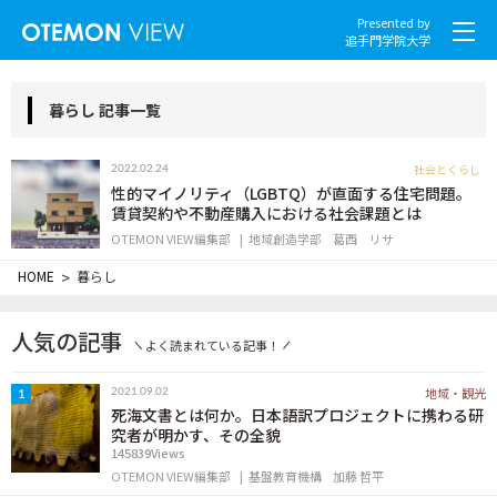
Presented by
追手門学院大学
暮らし 記事一覧
社会とくらし
2022.02.24
社会とくらし
性的マイノリティ（LGBTQ）が直面する住宅問題。
賃貸契約や不動産購入における社会課題とは
OTEMON VIEW編集部
地域創造学部
葛西 リサ
グローバル
HOME
>
暮らし
スポーツと文化
人気の記事
よく読まれている記事！
こころとからだ
地域・観光
2021.09.02
1
IT・メディア
死海文書とは何か。日本語訳プロジェクトに携わる研
究者が明かす、その全貌
145839Views
地域・観光
OTEMON VIEW編集部
基盤教育機構
加藤 哲平