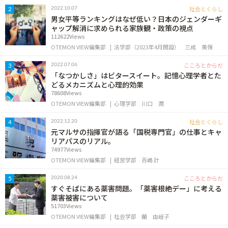
OTEMON VIEWについて
社会とくらし
2022.10.07
2
男女平等ランキングはなぜ低い？日本のジェンダーギ
ャップ解消に求められる家族観・政策の視点
サイトポリシー
112622Views
OTEMON VIEW編集部
法学部（2023年4月開設）
三成 美保
こころとからだ
2022.07.06
3
「なつかしさ」はビタースイート。記憶心理学者とた
どるメカニズムと心理的効果
78608Views
OTEMON VIEW編集部
心理学部
川口 潤
社会とくらし
2022.12.20
4
元マルサの指揮官が語る「国税専門官」の仕事とキャ
リアパスのリアル。
FOLLOW US
74977Views
OTEMON VIEW編集部
経営学部
百嶋 計
こころとからだ
2020.08.24
5
すぐそばにある薬害問題。「薬害根絶デー」に考える
薬害被害について
51703Views
OTEMON VIEW編集部
社会学部
蘭 由岐子