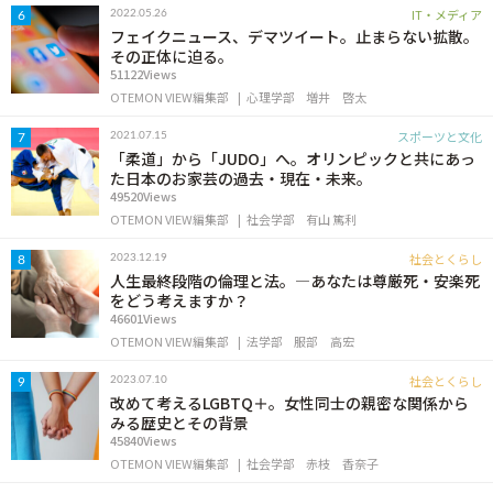
IT・メディア
2022.05.26
6
フェイクニュース、デマツイート。止まらない拡散。
その正体に迫る。
51122Views
OTEMON VIEW編集部
心理学部
増井 啓太
スポーツと文化
2021.07.15
7
「柔道」から「JUDO」へ。オリンピックと共にあっ
た日本のお家芸の過去・現在・未来。
49520Views
OTEMON VIEW編集部
社会学部
有山 篤利
社会とくらし
2023.12.19
8
人生最終段階の倫理と法。―あなたは尊厳死・安楽死
をどう考えますか？
46601Views
OTEMON VIEW編集部
法学部
服部 高宏
社会とくらし
2023.07.10
9
改めて考えるLGBTQ＋。女性同士の親密な関係から
みる歴史とその背景
45840Views
OTEMON VIEW編集部
社会学部
赤枝 香奈子