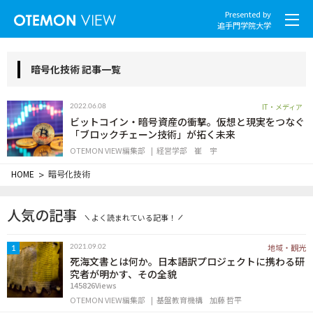
Presented by
追手門学院大学
暗号化技術 記事一覧
IT・メディア
2022.06.08
社会とくらし
ビットコイン・暗号資産の衝撃。仮想と現実をつなぐ
「ブロックチェーン技術」が拓く未来
OTEMON VIEW編集部
経営学部
崔 宇
グローバル
HOME
>
暗号化技術
スポーツと文化
人気の記事
よく読まれている記事！
こころとからだ
地域・観光
2021.09.02
1
IT・メディア
死海文書とは何か。日本語訳プロジェクトに携わる研
究者が明かす、その全貌
145826Views
地域・観光
OTEMON VIEW編集部
基盤教育機構
加藤 哲平