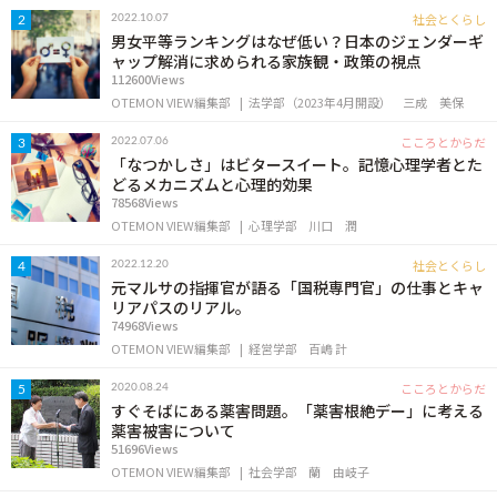
OTEMON VIEWについて
社会とくらし
2022.10.07
2
男女平等ランキングはなぜ低い？日本のジェンダーギ
ャップ解消に求められる家族観・政策の視点
サイトポリシー
112600Views
OTEMON VIEW編集部
法学部（2023年4月開設）
三成 美保
こころとからだ
2022.07.06
3
「なつかしさ」はビタースイート。記憶心理学者とた
どるメカニズムと心理的効果
78568Views
OTEMON VIEW編集部
心理学部
川口 潤
社会とくらし
2022.12.20
4
元マルサの指揮官が語る「国税専門官」の仕事とキャ
リアパスのリアル。
FOLLOW US
74968Views
OTEMON VIEW編集部
経営学部
百嶋 計
こころとからだ
2020.08.24
5
すぐそばにある薬害問題。「薬害根絶デー」に考える
薬害被害について
51696Views
OTEMON VIEW編集部
社会学部
蘭 由岐子