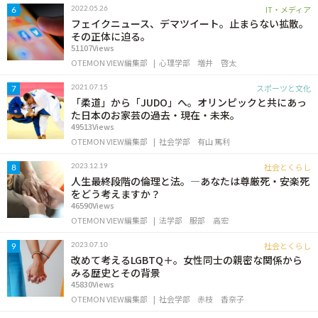
IT・メディア
2022.05.26
6
フェイクニュース、デマツイート。止まらない拡散。
その正体に迫る。
51107Views
OTEMON VIEW編集部
心理学部
増井 啓太
スポーツと文化
2021.07.15
7
「柔道」から「JUDO」へ。オリンピックと共にあっ
た日本のお家芸の過去・現在・未来。
49513Views
OTEMON VIEW編集部
社会学部
有山 篤利
社会とくらし
2023.12.19
8
人生最終段階の倫理と法。―あなたは尊厳死・安楽死
をどう考えますか？
46590Views
OTEMON VIEW編集部
法学部
服部 高宏
社会とくらし
2023.07.10
9
改めて考えるLGBTQ＋。女性同士の親密な関係から
みる歴史とその背景
45830Views
OTEMON VIEW編集部
社会学部
赤枝 香奈子