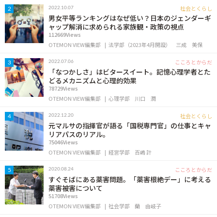
OTEMON VIEWについて
社会とくらし
2022.10.07
2
男女平等ランキングはなぜ低い？日本のジェンダーギ
ャップ解消に求められる家族観・政策の視点
サイトポリシー
112669Views
OTEMON VIEW編集部
法学部（2023年4月開設）
三成 美保
こころとからだ
2022.07.06
3
「なつかしさ」はビタースイート。記憶心理学者とた
どるメカニズムと心理的効果
78729Views
OTEMON VIEW編集部
心理学部
川口 潤
社会とくらし
2022.12.20
4
元マルサの指揮官が語る「国税専門官」の仕事とキャ
リアパスのリアル。
FOLLOW US
75046Views
OTEMON VIEW編集部
経営学部
百嶋 計
こころとからだ
2020.08.24
5
すぐそばにある薬害問題。「薬害根絶デー」に考える
薬害被害について
51708Views
OTEMON VIEW編集部
社会学部
蘭 由岐子