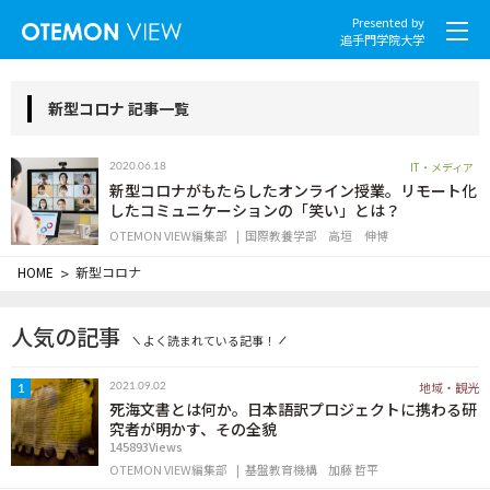
Presented by
追手門学院大学
新型コロナ 記事一覧
IT・メディア
2020.06.18
社会とくらし
新型コロナがもたらしたオンライン授業。リモート化
したコミュニケーションの「笑い」とは？
OTEMON VIEW編集部
国際教養学部
高垣 伸博
グローバル
HOME
>
新型コロナ
スポーツと文化
人気の記事
よく読まれている記事！
こころとからだ
地域・観光
2021.09.02
1
IT・メディア
死海文書とは何か。日本語訳プロジェクトに携わる研
究者が明かす、その全貌
145893Views
地域・観光
OTEMON VIEW編集部
基盤教育機構
加藤 哲平