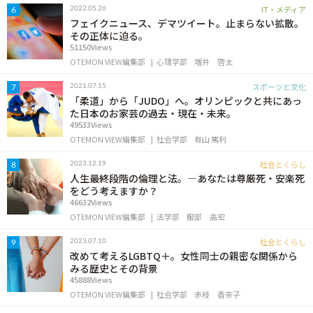
IT・メディア
2022.05.26
6
フェイクニュース、デマツイート。止まらない拡散。
その正体に迫る。
51150Views
OTEMON VIEW編集部
心理学部
増井 啓太
スポーツと文化
2021.07.15
7
「柔道」から「JUDO」へ。オリンピックと共にあっ
た日本のお家芸の過去・現在・未来。
49533Views
OTEMON VIEW編集部
社会学部
有山 篤利
社会とくらし
2023.12.19
8
人生最終段階の倫理と法。―あなたは尊厳死・安楽死
をどう考えますか？
46632Views
OTEMON VIEW編集部
法学部
服部 高宏
社会とくらし
2023.07.10
9
改めて考えるLGBTQ＋。女性同士の親密な関係から
みる歴史とその背景
45888Views
OTEMON VIEW編集部
社会学部
赤枝 香奈子