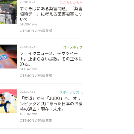
こころとからだ
2020.08.24
すぐそばにある薬害問題。「薬害
根絶デー」に考える薬害被害につ
いて
51699Views
OTEMON VIEW編集部
IT・メディア
2022.05.26
フェイクニュース、デマツイー
ト。止まらない拡散。その正体に
迫る。
51114Views
OTEMON VIEW編集部
スポーツと文化
2021.07.15
「柔道」から「JUDO」へ。オリ
ンピックと共にあった日本のお家
芸の過去・現在・未来。
49518Views
OTEMON VIEW編集部