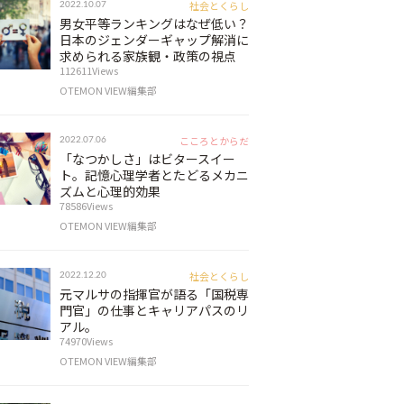
社会とくらし
2022.10.07
男女平等ランキングはなぜ低い？
日本のジェンダーギャップ解消に
求められる家族観・政策の視点
112611Views
OTEMON VIEW編集部
こころとからだ
2022.07.06
「なつかしさ」はビタースイー
ト。記憶心理学者とたどるメカニ
ズムと心理的効果
78586Views
OTEMON VIEW編集部
社会とくらし
2022.12.20
元マルサの指揮官が語る「国税専
門官」の仕事とキャリアパスのリ
アル。
74970Views
OTEMON VIEW編集部