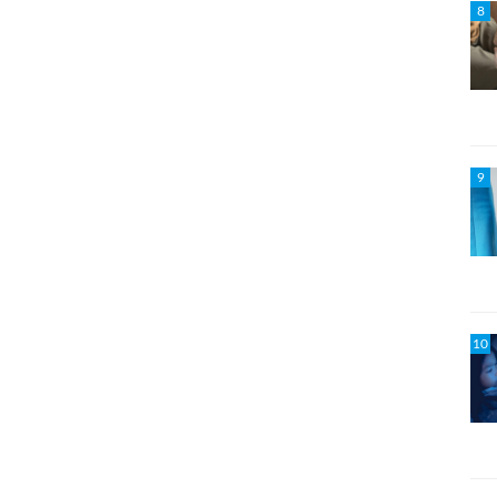
8
9
10