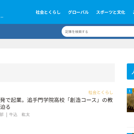
社会とくらし
グローバル
スポーツと文化
ツー
社会とくらし
1
発で起業。追手門学院高校「創造コース」の教
迫る
集部
牛込 紘太