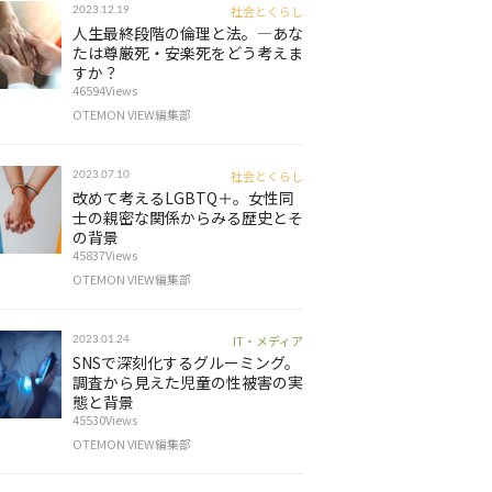
社会とくらし
2023.12.19
人生最終段階の倫理と法。―あな
たは尊厳死・安楽死をどう考えま
すか？
46594Views
OTEMON VIEW編集部
社会とくらし
2023.07.10
改めて考えるLGBTQ＋。女性同
士の親密な関係からみる歴史とそ
の背景
45837Views
OTEMON VIEW編集部
IT・メディア
2023.01.24
SNSで深刻化するグルーミング。
調査から見えた児童の性被害の実
態と背景
45530Views
OTEMON VIEW編集部