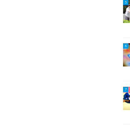
5
6
7