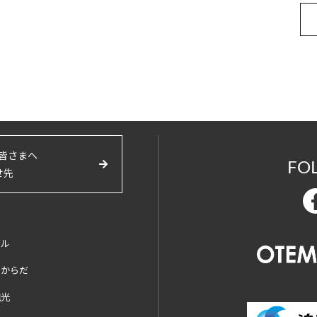
皆さまへ
FO
せ先
バル
とからだ
観光