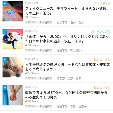
IT・メディア
2022.05.26
6
フェイクニュース、デマツイート。止まらない拡散。
その正体に迫る。
51105Views
OTEMON VIEW編集部
心理学部
増井 啓太
スポーツと文化
2021.07.15
7
「柔道」から「JUDO」へ。オリンピックと共にあっ
た日本のお家芸の過去・現在・未来。
49511Views
OTEMON VIEW編集部
社会学部
有山 篤利
社会とくらし
2023.12.19
8
人生最終段階の倫理と法。―あなたは尊厳死・安楽死
をどう考えますか？
46589Views
OTEMON VIEW編集部
法学部
服部 高宏
社会とくらし
2023.07.10
9
改めて考えるLGBTQ＋。女性同士の親密な関係から
みる歴史とその背景
45829Views
OTEMON VIEW編集部
社会学部
赤枝 香奈子