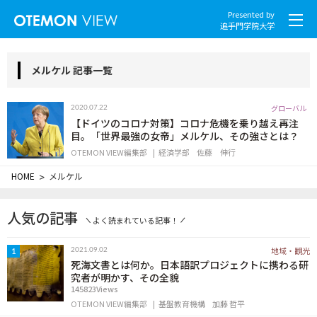
Presented by
追手門学院大学
メルケル 記事一覧
グローバル
2020.07.22
社会とくらし
【ドイツのコロナ対策】コロナ危機を乗り越え再注
目。「世界最強の女帝」メルケル、その強さとは？
OTEMON VIEW編集部
経済学部
佐藤 伸行
グローバル
HOME
>
メルケル
スポーツと文化
人気の記事
よく読まれている記事！
こころとからだ
地域・観光
2021.09.02
1
IT・メディア
死海文書とは何か。日本語訳プロジェクトに携わる研
究者が明かす、その全貌
145823Views
地域・観光
OTEMON VIEW編集部
基盤教育機構
加藤 哲平