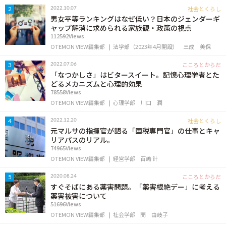
OTEMON VIEWについて
社会とくらし
2022.10.07
2
男女平等ランキングはなぜ低い？日本のジェンダーギ
ャップ解消に求められる家族観・政策の視点
サイトポリシー
112592Views
OTEMON VIEW編集部
法学部（2023年4月開設）
三成 美保
こころとからだ
2022.07.06
3
「なつかしさ」はビタースイート。記憶心理学者とた
どるメカニズムと心理的効果
78558Views
OTEMON VIEW編集部
心理学部
川口 潤
社会とくらし
2022.12.20
4
元マルサの指揮官が語る「国税専門官」の仕事とキャ
リアパスのリアル。
FOLLOW US
74965Views
OTEMON VIEW編集部
経営学部
百嶋 計
こころとからだ
2020.08.24
5
すぐそばにある薬害問題。「薬害根絶デー」に考える
薬害被害について
51696Views
OTEMON VIEW編集部
社会学部
蘭 由岐子