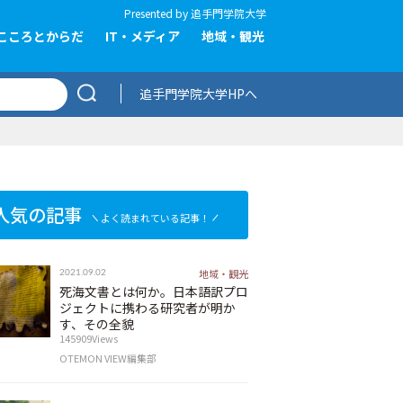
Presented by
追手門学院大学
こころとからだ
IT・メディア
地域・観光
追手門学院大学HPへ
人気の記事
よく読まれている記事！
地域・観光
2021.09.02
死海文書とは何か。日本語訳プロ
ジェクトに携わる研究者が明か
す、その全貌
145909Views
OTEMON VIEW編集部