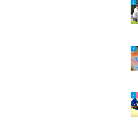
5
6
7