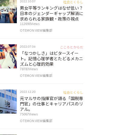
社会とくらし
2022.10.07
男女平等ランキングはなぜ低い？
日本のジェンダーギャップ解消に
求められる家族観・政策の視点
112690Views
OTEMON VIEW編集部
こころとからだ
2022.07.06
「なつかしさ」はビタースイー
ト。記憶心理学者とたどるメカニ
ズムと心理的効果
78783Views
OTEMON VIEW編集部
社会とくらし
2022.12.20
元マルサの指揮官が語る「国税専
門官」の仕事とキャリアパスのリ
アル。
75067Views
OTEMON VIEW編集部