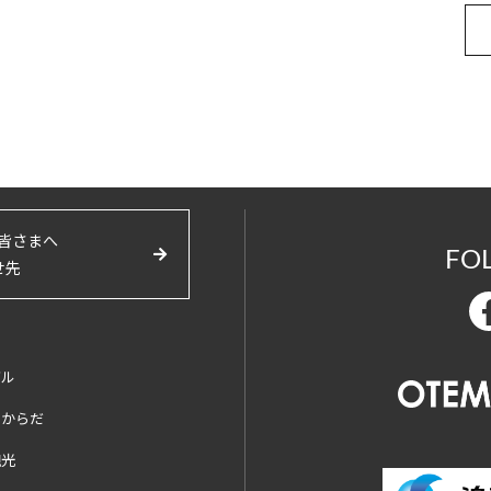
皆さまへ
FO
せ先
バル
とからだ
観光