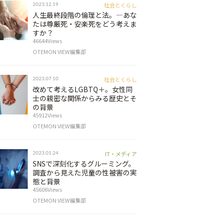
社会とくらし
2023.12.19
人生最終段階の倫理と法。―あな
たは尊厳死・安楽死をどう考えま
すか？
46644Views
OTEMON VIEW編集部
社会とくらし
2023.07.10
改めて考えるLGBTQ＋。女性同
士の親密な関係からみる歴史とそ
の背景
45912Views
OTEMON VIEW編集部
IT・メディア
2023.01.24
SNSで深刻化するグルーミング。
調査から見えた児童の性被害の実
態と背景
45606Views
OTEMON VIEW編集部