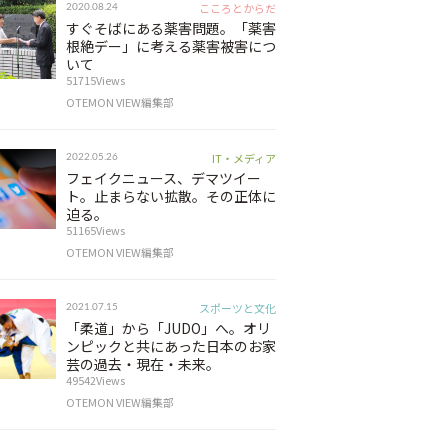
こころとからだ
2020.08.24
すぐそばにある薬害問題。「薬害
根絶デー」に考える薬害被害につ
いて
51715Views
OTEMON VIEW編集部
IT・メディア
2022.05.26
フェイクニュース、デマツイー
ト。止まらない拡散。その正体に
迫る。
51165Views
OTEMON VIEW編集部
スポーツと文化
2021.07.15
「柔道」から「JUDO」へ。オリ
ンピックと共にあった日本のお家
芸の過去・現在・未来。
49542Views
OTEMON VIEW編集部