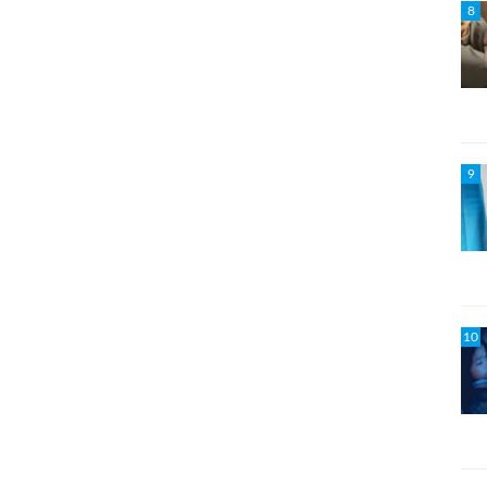
8
9
10