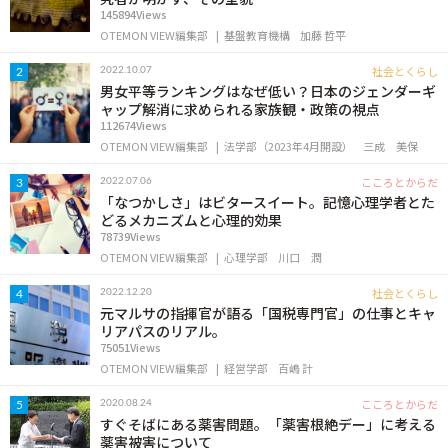
145894Views
OTEMON VIEW編集部
基盤教育機構
加藤 哲平
社会とくらし
2022.10.07
2
男女平等ランキングはなぜ低い？日本のジェンダーギ
ャップ解消に求められる家族観・政策の視点
112674Views
OTEMON VIEW編集部
法学部（2023年4月開設）
三成 美保
こころとからだ
2022.07.06
3
「なつかしさ」はビタースイート。記憶心理学者とた
どるメカニズムと心理的効果
78739Views
OTEMON VIEW編集部
心理学部
川口 潤
社会とくらし
2022.12.20
4
元マルサの指揮官が語る「国税専門官」の仕事とキャ
リアパスのリアル。
75051Views
OTEMON VIEW編集部
経営学部
百嶋 計
こころとからだ
2020.08.24
5
すぐそばにある薬害問題。「薬害根絶デー」に考える
薬害被害について