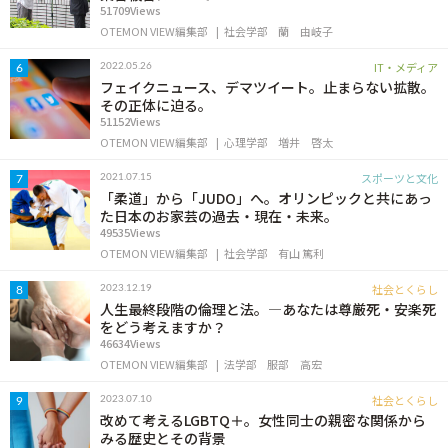
51709Views
OTEMON VIEW編集部
社会学部
蘭 由岐子
IT・メディア
2022.05.26
6
フェイクニュース、デマツイート。止まらない拡散。
その正体に迫る。
51152Views
OTEMON VIEW編集部
心理学部
増井 啓太
スポーツと文化
2021.07.15
7
「柔道」から「JUDO」へ。オリンピックと共にあっ
た日本のお家芸の過去・現在・未来。
49535Views
OTEMON VIEW編集部
社会学部
有山 篤利
社会とくらし
2023.12.19
8
人生最終段階の倫理と法。―あなたは尊厳死・安楽死
をどう考えますか？
46634Views
OTEMON VIEW編集部
法学部
服部 高宏
社会とくらし
2023.07.10
9
改めて考えるLGBTQ＋。女性同士の親密な関係から
みる歴史とその背景