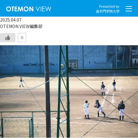
Presented by
追手門学院大学
2025.04.07
OTEMON VIEW編集部
0
社会とくらし
グローバル
スポーツと文化
こころとからだ
IT・メディア
地域・観光