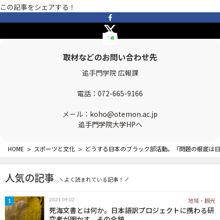
この記事をシェアする！
OTEMON VIEWについて
サイトポリシー
取材などのお問い合わせ先
追手門学院 広報課
電話：
072-665-9166
メール：
koho@otemon.ac.jp
追手門学院大学HPへ
FOLLOW US
HOME
>
スポーツと文化
>
どうする日本のブラック部活動。「問題の根底は
人気の記事
よく読まれている記事！
地域・観光
2021.09.02
1
死海文書とは何か。日本語訳プロジェクトに携わる研
究者が明かす、その全貌