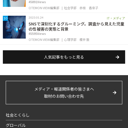
45891Views
OTEMON VIEW編集部
社会学部
赤枝 香奈子
IT・メディア
2023.01.24
10
SNSで深刻化するグルーミング。調査から見えた児童
の性被害の実態と背景
45595Views
OTEMON VIEW編集部
心理学部
櫻井 鼓
人気記事をもっと見る
メディア・報道関係者の皆さまへ
取材のお問い合わせ先
社会とくらし
グローバル