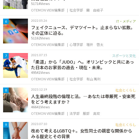
51714Views
OTEMON VIEW編集部
社会学部
蘭 由岐子
IT・メディア
2022.05.26
6
フェイクニュース、デマツイート。止まらない拡散。
その正体に迫る。
51162Views
OTEMON VIEW編集部
心理学部
増井 啓太
スポーツと文化
2021.07.15
7
「柔道」から「JUDO」へ。オリンピックと共にあっ
た日本のお家芸の過去・現在・未来。
49541Views
OTEMON VIEW編集部
社会学部
有山 篤利
社会とくらし
2023.12.19
8
人生最終段階の倫理と法。―あなたは尊厳死・安楽死
をどう考えますか？
46641Views
OTEMON VIEW編集部
法学部
服部 高宏
社会とくらし
2023.07.10
9
改めて考えるLGBTQ＋。女性同士の親密な関係から
みる歴史とその背景