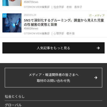
45907Views
OTEMON VIEW編集部
社会学部
赤枝 香奈子
IT・メディア
2023.01.24
10
SNSで深刻化するグルーミング。調査から見えた児童
の性被害の実態と背景
45602Views
OTEMON VIEW編集部
心理学部
櫻井 鼓
人気記事をもっと見る
メディア・報道関係者の皆さまへ
取材のお問い合わせ先
社会とくらし
グローバル