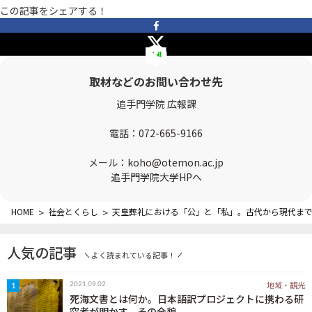
OTEMON VIEWについて
この記事をシェアする！
サイトポリシー
取材などのお問い合わせ先
追手門学院 広報課
電話：
072-665-9166
メール：
koho@otemon.ac.jp
追手門学院大学HPへ
FOLLOW US
HOME
>
社会とくらし
>
天皇葬礼における「公」と「私」。古代から現代ま
人気の記事
よく読まれている記事！
地域・観光
2021.09.02
1
死海文書とは何か。日本語訳プロジェクトに携わる研
究者が明かす、その全貌