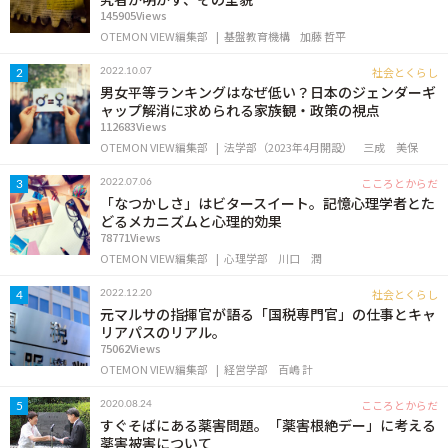
145905Views
OTEMON VIEW編集部
基盤教育機構
加藤 哲平
社会とくらし
2022.10.07
2
男女平等ランキングはなぜ低い？日本のジェンダーギ
ャップ解消に求められる家族観・政策の視点
112683Views
OTEMON VIEW編集部
法学部（2023年4月開設）
三成 美保
こころとからだ
2022.07.06
3
「なつかしさ」はビタースイート。記憶心理学者とた
どるメカニズムと心理的効果
78771Views
OTEMON VIEW編集部
心理学部
川口 潤
社会とくらし
2022.12.20
4
元マルサの指揮官が語る「国税専門官」の仕事とキャ
リアパスのリアル。
75062Views
OTEMON VIEW編集部
経営学部
百嶋 計
こころとからだ
2020.08.24
5
すぐそばにある薬害問題。「薬害根絶デー」に考える
薬害被害について