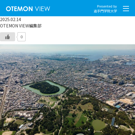
Presented by
追手門学院大学
2025.02.14
OTEMON VIEW編集部
0
社会とくらし
グローバル
スポーツと文化
こころとからだ
IT・メディア
地域・観光