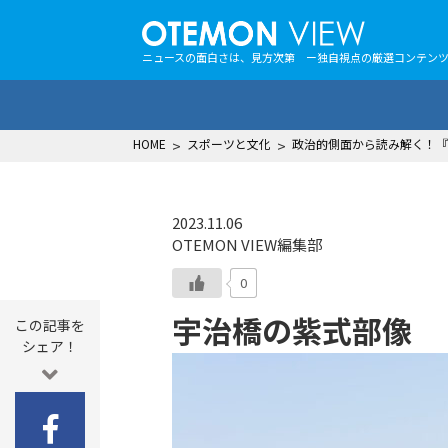
ニュースの面白さは、見方次第 ー独自視点の厳選コンテン
HOME
>
スポーツと文化
>
政治的側面から読み解く！『
2023.11.06
OTEMON VIEW編集部
0
宇治橋の紫式部像
この記事を
シェア！