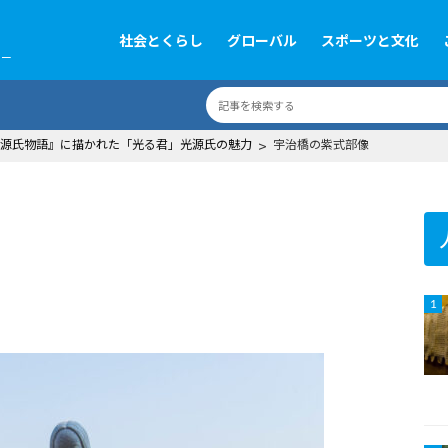
社会とくらし
グローバル
スポーツと文化
ツー
源氏物語』に描かれた「光る君」光源氏の魅力
>
宇治橋の紫式部像
1