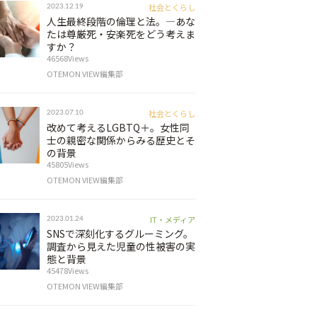
社会とくらし
2023.12.19
人生最終段階の倫理と法。―あな
たは尊厳死・安楽死をどう考えま
すか？
46568Views
OTEMON VIEW編集部
社会とくらし
2023.07.10
改めて考えるLGBTQ＋。女性同
士の親密な関係からみる歴史とそ
の背景
45805Views
OTEMON VIEW編集部
IT・メディア
2023.01.24
SNSで深刻化するグルーミング。
調査から見えた児童の性被害の実
態と背景
45478Views
OTEMON VIEW編集部