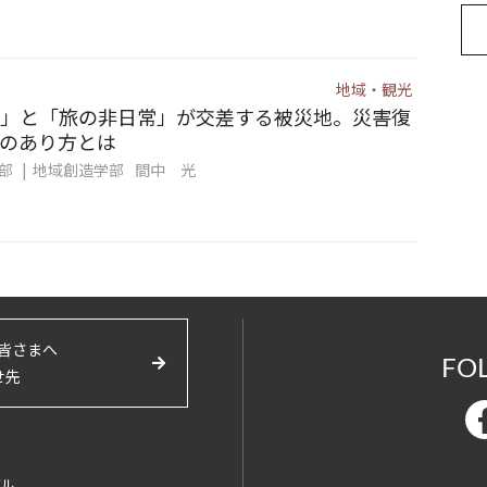
地域・観光
」と「旅の非日常」が交差する被災地。災害復
のあり方とは
集部
地域創造学部
間中 光
皆さまへ
FO
せ先
バル