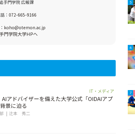
追手門学院 広報課
5
電話：
072-665-9166
：
koho@otemon.ac.jp
手門学院大学HPへ
6
IT・メディア
7
。AIアドバイザーを備えた大学公式「OIDAIアプ
背景に迫る
集部
辻本 秀二