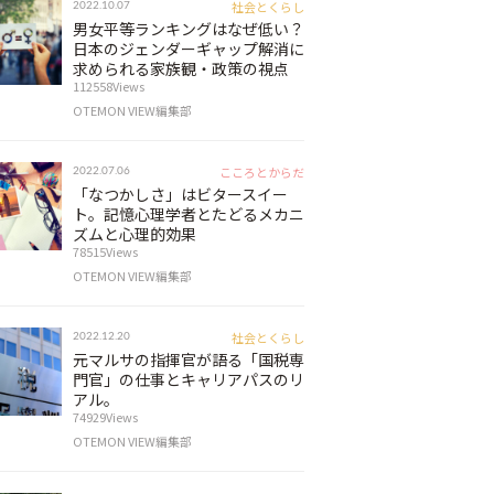
社会とくらし
2022.10.07
男女平等ランキングはなぜ低い？
日本のジェンダーギャップ解消に
求められる家族観・政策の視点
112558Views
OTEMON VIEW編集部
こころとからだ
2022.07.06
「なつかしさ」はビタースイー
ト。記憶心理学者とたどるメカニ
ズムと心理的効果
78515Views
OTEMON VIEW編集部
社会とくらし
2022.12.20
元マルサの指揮官が語る「国税専
門官」の仕事とキャリアパスのリ
アル。
74929Views
OTEMON VIEW編集部