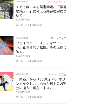
こころとからだ
2020.08.24
すぐそばにある薬害問題。「薬害
根絶デー」に考える薬害被害につ
いて
51683Views
OTEMON VIEW編集部
IT・メディア
2022.05.26
フェイクニュース、デマツイー
ト。止まらない拡散。その正体に
迫る。
51084Views
OTEMON VIEW編集部
スポーツと文化
2021.07.15
「柔道」から「JUDO」へ。オリ
ンピックと共にあった日本のお家
芸の過去・現在・未来。
49501Views
OTEMON VIEW編集部