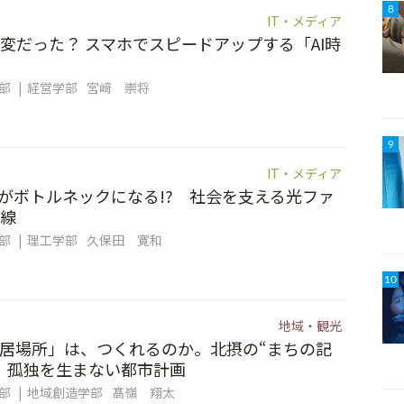
8
IT・メディア
変だった？ スマホでスピードアップする「AI時
集部
経営学部
宮﨑 崇将
9
IT・メディア
信”がボトルネックになる!? 社会を支える光ファ
線
集部
理工学部
久保田 寛和
10
地域・観光
居場所」は、つくれるのか。北摂の“まちの記
、孤独を生まない都市計画
集部
地域創造学部
髙嶺 翔太