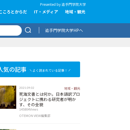
Presented by
追手門学院大学
こころとからだ
IT・メディア
地域・観光
追手門学院大学HPへ
人気の記事
よく読まれている記事！
地域・観光
2021.09.02
死海文書とは何か。日本語訳プロ
ジェクトに携わる研究者が明か
す、その全貌
145804Views
OTEMON VIEW編集部