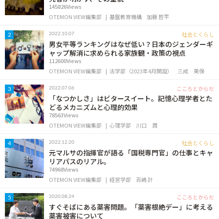
145826Views
OTEMON VIEW編集部
基盤教育機構
加藤 哲平
社会とくらし
2022.10.07
2
男女平等ランキングはなぜ低い？日本のジェンダーギ
ャップ解消に求められる家族観・政策の視点
112600Views
OTEMON VIEW編集部
法学部（2023年4月開設）
三成 美保
こころとからだ
2022.07.06
3
「なつかしさ」はビタースイート。記憶心理学者とた
どるメカニズムと心理的効果
78563Views
OTEMON VIEW編集部
心理学部
川口 潤
社会とくらし
2022.12.20
4
元マルサの指揮官が語る「国税専門官」の仕事とキャ
リアパスのリアル。
74968Views
OTEMON VIEW編集部
経営学部
百嶋 計
こころとからだ
2020.08.24
5
すぐそばにある薬害問題。「薬害根絶デー」に考える
薬害被害について