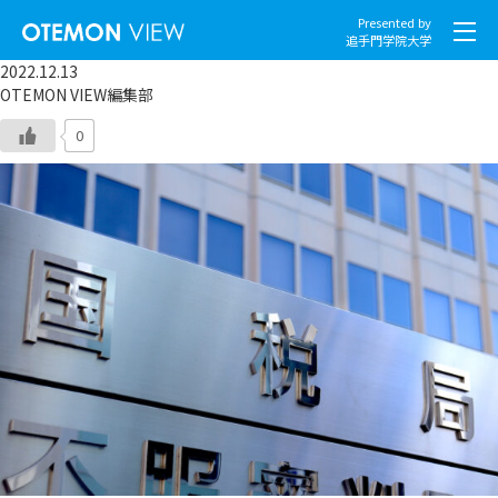
Presented by
追手門学院大学
2022.12.13
OTEMON VIEW編集部
0
社会とくらし
グローバル
スポーツと文化
こころとからだ
IT・メディア
地域・観光