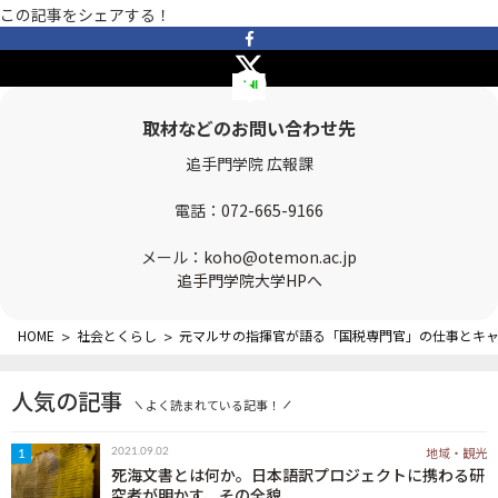
この記事をシェアする！
OTEMON VIEWについて
サイトポリシー
取材などのお問い合わせ先
追手門学院 広報課
電話：
072-665-9166
メール：
koho@otemon.ac.jp
追手門学院大学HPへ
FOLLOW US
HOME
>
社会とくらし
>
元マルサの指揮官が語る「国税専門官」の仕事とキ
人気の記事
よく読まれている記事！
地域・観光
2021.09.02
1
死海文書とは何か。日本語訳プロジェクトに携わる研
究者が明かす、その全貌