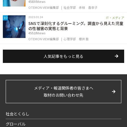
45830Views
OTEMON VIEW編集部
社会学部
赤枝 香奈子
IT・メディア
2023.01.24
10
SNSで深刻化するグルーミング。調査から見えた児童
の性被害の実態と背景
45518Views
OTEMON VIEW編集部
心理学部
櫻井 鼓
人気記事をもっと見る
メディア・報道関係者の皆さまへ
取材のお問い合わせ先
社会とくらし
グローバル