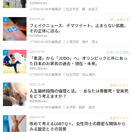
51696Views
OTEMON VIEW編集部
社会学部
蘭 由岐子
IT・メディア
2022.05.26
6
フェイクニュース、デマツイート。止まらない拡散。
その正体に迫る。
51106Views
OTEMON VIEW編集部
心理学部
増井 啓太
スポーツと文化
2021.07.15
7
「柔道」から「JUDO」へ。オリンピックと共にあっ
た日本のお家芸の過去・現在・未来。
49512Views
OTEMON VIEW編集部
社会学部
有山 篤利
社会とくらし
2023.12.19
8
人生最終段階の倫理と法。―あなたは尊厳死・安楽死
をどう考えますか？
46590Views
OTEMON VIEW編集部
法学部
服部 高宏
社会とくらし
2023.07.10
9
改めて考えるLGBTQ＋。女性同士の親密な関係から
みる歴史とその背景