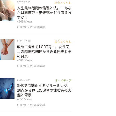
社会とくらし
2023.12.19
人生最終段階の倫理と法。―あな
たは尊厳死・安楽死をどう考えま
すか？
46619Views
OTEMON VIEW編集部
社会とくらし
2023.07.10
改めて考えるLGBTQ＋。女性同
士の親密な関係からみる歴史とそ
の背景
45861Views
OTEMON VIEW編集部
IT・メディア
2023.01.24
SNSで深刻化するグルーミング。
調査から見えた児童の性被害の実
態と背景
45567Views
OTEMON VIEW編集部