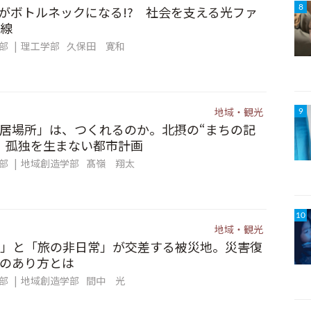
信”がボトルネックになる!? 社会を支える光ファ
8
線
集部
理工学部
久保田 寛和
地域・観光
9
居場所」は、つくれるのか。北摂の“まちの記
、孤独を生まない都市計画
集部
地域創造学部
髙嶺 翔太
10
地域・観光
」と「旅の非日常」が交差する被災地。災害復
のあり方とは
集部
地域創造学部
間中 光