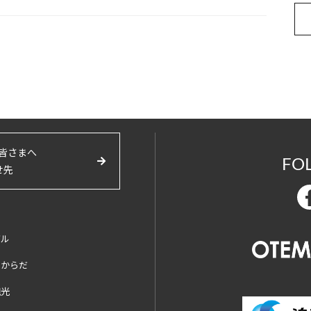
皆さまへ
FO
せ先
バル
とからだ
観光