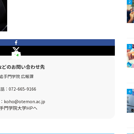
2
3
などのお問い合わせ先
追手門学院 広報課
電話：
072-665-9166
4
：
koho@otemon.ac.jp
手門学院大学HPへ