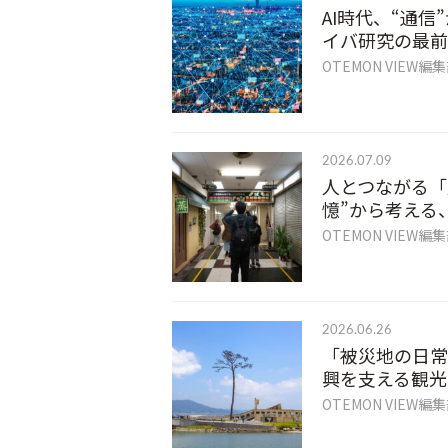
AI時代、“通
イバ研究の最前
OTEMON VIEW編
2026.07.09
人とつながる「
憶”から考える
OTEMON VIEW編
2026.06.26
「被災地の日常
興を支える観光
OTEMON VIEW編