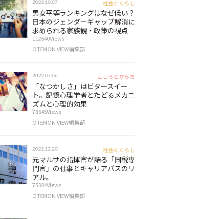
社会とくらし
2022.10.07
男女平等ランキングはなぜ低い？
日本のジェンダーギャップ解消に
求められる家族観・政策の視点
112640Views
OTEMON VIEW編集部
こころとからだ
2022.07.06
「なつかしさ」はビタースイー
ト。記憶心理学者とたどるメカニ
ズムと心理的効果
78645Views
OTEMON VIEW編集部
社会とくらし
2022.12.20
元マルサの指揮官が語る「国税専
門官」の仕事とキャリアパスのリ
アル。
75004Views
OTEMON VIEW編集部