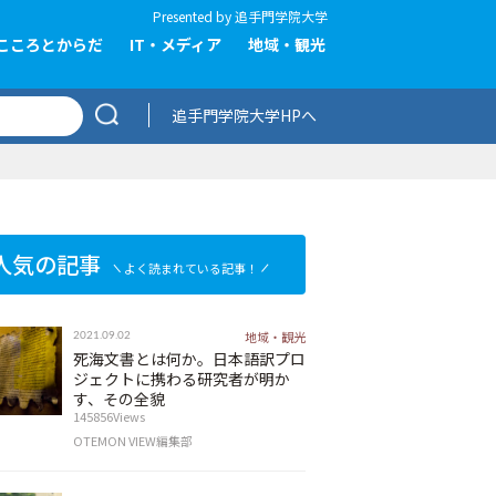
Presented by
追手門学院大学
こころとからだ
IT・メディア
地域・観光
追手門学院大学HPへ
人気の記事
よく読まれている記事！
地域・観光
2021.09.02
死海文書とは何か。日本語訳プロ
ジェクトに携わる研究者が明か
す、その全貌
145856Views
OTEMON VIEW編集部