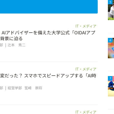
5
IT・メディア
。AIアドバイザーを備えた大学公式「OIDAIアプ
背景に迫る
6
集部
辻本 秀二
IT・メディア
変だった？ スマホでスピードアップする「AI時
7
集部
経営学部
宮﨑 崇将
IT・メディア