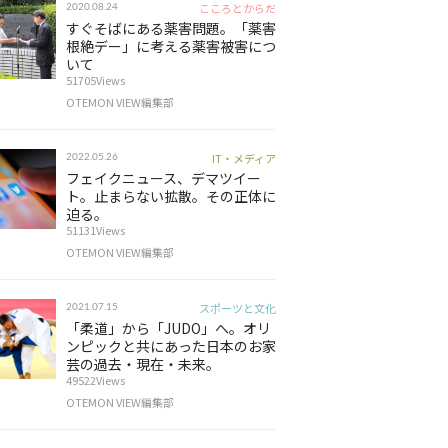
こころとからだ
2020.08.24
すぐそばにある薬害問題。「薬害
根絶デー」に考える薬害被害につ
いて
51705Views
OTEMON VIEW編集部
IT・メディア
2022.05.26
フェイクニュース、デマツイー
ト。止まらない拡散。その正体に
迫る。
51131Views
OTEMON VIEW編集部
スポーツと文化
2021.07.15
「柔道」から「JUDO」へ。オリ
ンピックと共にあった日本のお家
芸の過去・現在・未来。
49522Views
OTEMON VIEW編集部