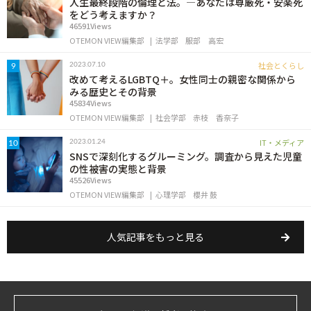
人生最終段階の倫理と法。―あなたは尊厳死・安楽死
をどう考えますか？
46591Views
OTEMON VIEW編集部
法学部
服部 高宏
社会とくらし
2023.07.10
9
改めて考えるLGBTQ＋。女性同士の親密な関係から
みる歴史とその背景
45834Views
OTEMON VIEW編集部
社会学部
赤枝 香奈子
IT・メディア
2023.01.24
10
SNSで深刻化するグルーミング。調査から見えた児童
の性被害の実態と背景
45526Views
OTEMON VIEW編集部
心理学部
櫻井 鼓
人気記事をもっと見る