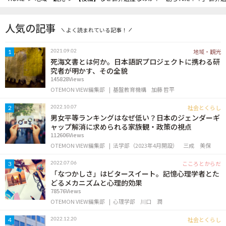
人気の記事
よく読まれている記事！
地域・観光
2021.09.02
1
死海文書とは何か。日本語訳プロジェクトに携わる研
究者が明かす、その全貌
145828Views
OTEMON VIEW編集部
基盤教育機構
加藤 哲平
社会とくらし
2022.10.07
2
男女平等ランキングはなぜ低い？日本のジェンダーギ
ャップ解消に求められる家族観・政策の視点
112606Views
OTEMON VIEW編集部
法学部（2023年4月開設）
三成 美保
こころとからだ
2022.07.06
3
「なつかしさ」はビタースイート。記憶心理学者とた
どるメカニズムと心理的効果
78576Views
OTEMON VIEW編集部
心理学部
川口 潤
社会とくらし
2022.12.20
4