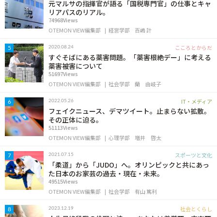
元マルサの指揮官が語る「国税専門官」の仕事とキャ
リアパスのリアル。
74968Views
OTEMON VIEW編集部
経営学部
百嶋 計
こころとからだ
2020.08.24
5
すぐそばにある薬害問題。「薬害根絶デー」に考える
薬害被害について
51697Views
OTEMON VIEW編集部
社会学部
蘭 由岐子
IT・メディア
2022.05.26
6
フェイクニュース、デマツイート。止まらない拡散。
その正体に迫る。
51113Views
OTEMON VIEW編集部
心理学部
増井 啓太
スポーツと文化
2021.07.15
7
「柔道」から「JUDO」へ。オリンピックと共にあっ
た日本のお家芸の過去・現在・未来。
49515Views
OTEMON VIEW編集部
社会学部
有山 篤利
社会とくらし
2023.12.19
8