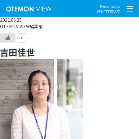
Presented by
追手門学院大学
2021.06.25
OTEMON VIEW編集部
0
吉田佳世
社会とくらし
グローバル
スポーツと文化
こころとからだ
IT・メディア
地域・観光