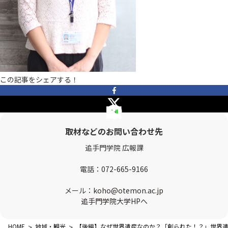
OTEMON VIEWについて
サイトポリシー
この記事をシェアする！
取材などのお問い合わせ先
FOLLOW US
追手門学院 広報課
電話：
072-665-9166
メール：
koho@otemon.ac.jp
追手門学院大学HPへ
HOME
>
地域・観光
>
【後編】なぜ世界遺産なのか？「創られた！？」世界