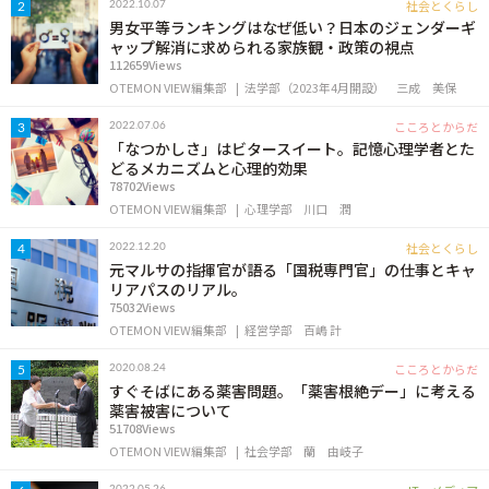
社会とくらし
2022.10.07
2
男女平等ランキングはなぜ低い？日本のジェンダーギ
ャップ解消に求められる家族観・政策の視点
112659Views
OTEMON VIEW編集部
法学部（2023年4月開設）
三成 美保
こころとからだ
2022.07.06
3
「なつかしさ」はビタースイート。記憶心理学者とた
どるメカニズムと心理的効果
78702Views
OTEMON VIEW編集部
心理学部
川口 潤
社会とくらし
2022.12.20
4
元マルサの指揮官が語る「国税専門官」の仕事とキャ
リアパスのリアル。
75032Views
OTEMON VIEW編集部
経営学部
百嶋 計
こころとからだ
2020.08.24
5
すぐそばにある薬害問題。「薬害根絶デー」に考える
薬害被害について
51708Views
OTEMON VIEW編集部
社会学部
蘭 由岐子