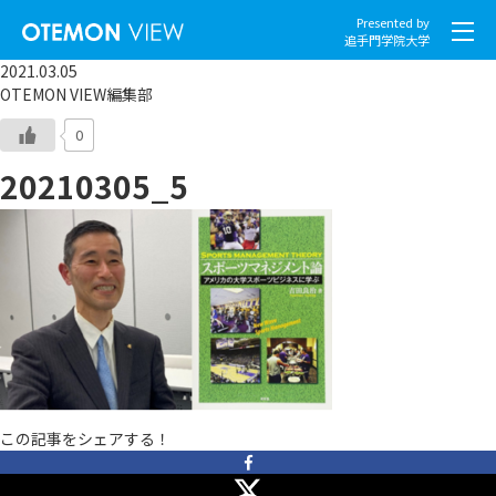
Presented by
追手門学院大学
2021.03.05
OTEMON VIEW編集部
0
20210305_5
社会とくらし
グローバル
スポーツと文化
こころとからだ
IT・メディア
この記事をシェアする！
地域・観光