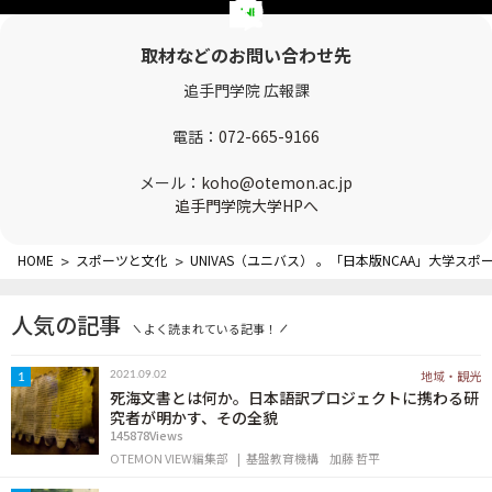
OTEMON VIEWについて
取材などのお問い合わせ先
サイトポリシー
追手門学院 広報課
電話：
072-665-9166
メール：
koho@otemon.ac.jp
追手門学院大学HPへ
HOME
>
スポーツと文化
>
UNIVAS（ユニバス） 。「日本版NCAA」大学ス
FOLLOW US
人気の記事
よく読まれている記事！
地域・観光
2021.09.02
1
死海文書とは何か。日本語訳プロジェクトに携わる研
究者が明かす、その全貌
145878Views
OTEMON VIEW編集部
基盤教育機構
加藤 哲平