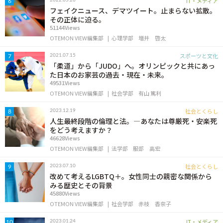
IT・メディア
2022.05.26
6
フェイクニュース、デマツイート。止まらない拡散。
その正体に迫る。
51144Views
OTEMON VIEW編集部
心理学部
増井 啓太
スポーツと文化
2021.07.15
7
「柔道」から「JUDO」へ。オリンピックと共にあっ
た日本のお家芸の過去・現在・未来。
49531Views
OTEMON VIEW編集部
社会学部
有山 篤利
社会とくらし
2023.12.19
8
人生最終段階の倫理と法。―あなたは尊厳死・安楽死
をどう考えますか？
46628Views
OTEMON VIEW編集部
法学部
服部 高宏
社会とくらし
2023.07.10
9
改めて考えるLGBTQ＋。女性同士の親密な関係から
みる歴史とその背景
45880Views
OTEMON VIEW編集部
社会学部
赤枝 香奈子
IT・メディア
2023.01.24
10